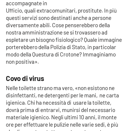
accompagnate in
Parchi Marini Calabria
Ufficio, quali extracomunitari, prostitute. In più
questi servizi sono destinati anche a persone
Leggendo Alvaro insieme
diversamente abili. Cose penserebbero della
nostra amministrazione se si trovassero ad
Imprese Di Calabria
espletare un bisogno fisiologico? Quale immagine
porterebbero della Polizia di Stato, in particolar
Le perfidie di Antonella Grippo
modo della Questura di Crotone? Immaginiamo
non positiva».
Venti di comunicazione
Covo di virus
Nelle toilette strano ma vero, «non esistono ne
STREAMING
disinfettanti, ne detergenti per le mani, ne carta
LaC TV
igienica. Chi ha necessità di usare la toilette,
dovrà prima di entrarvi, munirsi del necessario
LaC Network
materiale igienico. Negli ultimi 10 anni, il monte
ore per effettuare le pulizie nelle varie sedi, è più
LaC OnAir