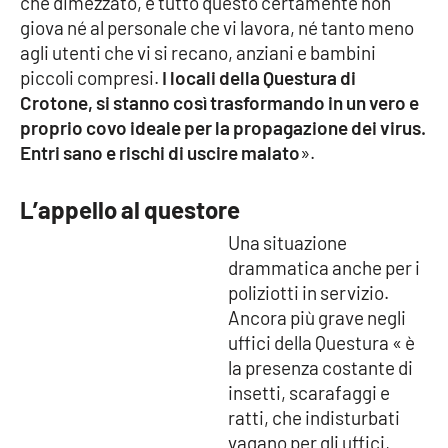
che dimezzato, e tutto questo certamente non
giova né al personale che vi lavora, né tanto meno
agli utenti che vi si recano, anziani e bambini
EDIZIONI
piccoli compresi.
I locali della Questura di
LOCALI
Crotone, si stanno così trasformando in un vero e
Catanzaro
proprio covo ideale per la propagazione dei virus.
Entri sano e rischi di uscire malato
».
Crotone
L’appello al questore
Vibo Valentia
Una situazione
drammatica anche per i
Reggio Calabria
poliziotti in servizio.
Ancora più grave negli
Cosenza
uffici della Questura « è
la presenza costante di
Lamezia Terme
insetti, scarafaggi e
ratti, che indisturbati
vagano per gli uffici,