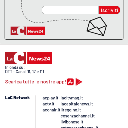
Iscriviti
In onda su:
DTT - Canali
11
, 17 e 111
Scarica tutte le nostre app!
LaC Network
lacplay.it
lacitymag.it
lactv.it
lacapitalenews.it
laconair.it
ilreggino.it
cosenzachannel.it
ilvibonese.it
catanzarochannel.it