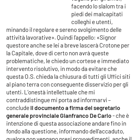
PROGETTI
SPECIALI
facendo lo slalom tra i
piedi dei malcapitati
Buona Sanità Calabria
colleghi e utenti,
minando il regolare e sereno svolgimento delle
attività lavorative». Quindi l’appello: «Signor
LA
CALABRIAVISIONE
questore anche se lei a breve lascerà Crotone per
la Capitale, dove di certo non avrà queste
Destinazioni
problematiche, le chiedo un cortese e immediato
intervento risolutivo, in modo da evitare che
Eventi
questa O.S. chieda la chiusura di tutti gli Uffici siti
al piano terra con conseguente disservizio per gli
Food
utenti. L’onestà intellettuale che mi
contraddistingue mi porta ad informarvi –
Storie
conclude
il documento a firma del segretario
generale provinciale Gianfranco De Carlo
- che è
intenzione di questa associazione andare fino in
LAC
NETWORK
fondo alla questione, informando dell’accaduto,
qualora non vengano presi provvedimenti, anche il