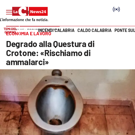
TEMI DEL
INCENDI CALABRIA
CALDO CALABRIA
PONTE SU
HOME PAGE
ECONOMIA E LAVORO
GIORNO
ECONOMIA E LAVORO
Vai
Degrado alla Questura di
SEZIONI
Crotone: «Rischiamo di
ammalarci»
Cronaca
Politica
Attualità
Economia e lavoro
Italia Mondo