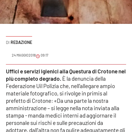
Sanità
Sport
Cultura
REDAZIONE
Podcast
24 MAGGIO 2018
09:17
Meteo
Uffici e servizi igienici alla Questura di Crotone nel
più completo degrado.
È la denuncia della
Editoriali
Federazione Uil Polizia che, nell’allegare ampio
materiale fotografico, si rivolge in primis al
prefetto di Crotone: «Da una parte la nostra
VIDEO
amministrazione – si legge nella nota inviata alla
Ambiente
stampa - manda medici interni ad aggiornare il
personale sui rischi e sulle precauzioni da
Cronaca
adottare, dall'altra non fa pulire adeguatamente gli