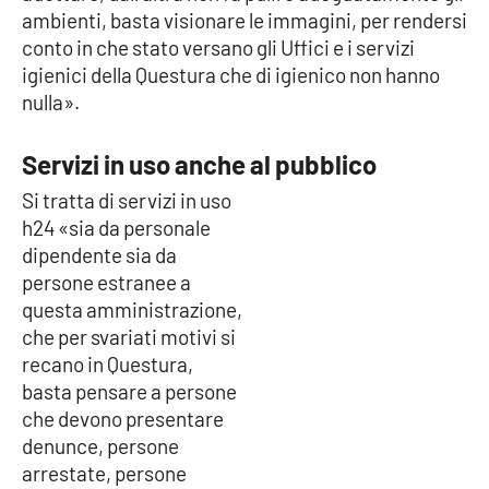
ambienti, basta visionare le immagini, per rendersi
conto in che stato versano gli Uffici e i servizi
Cultura
igienici della Questura che di igienico non hanno
nulla».
Economia e Lavoro
Politica
Servizi in uso anche al pubblico
Si tratta di servizi in uso
Sanità
h24 «sia da personale
dipendente sia da
Società
persone estranee a
questa amministrazione,
Sport
che per svariati motivi si
recano in Questura,
basta pensare a persone
RUBRICHE
che devono presentare
denunce, persone
Good Morning Vietnam
arrestate, persone