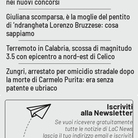
nei nuovi concorsi
APP
Giuliana scomparsa, è la moglie del pentito
di ’ndrangheta Lorenzo Bruzzese: cosa
Android
sappiamo
Apple
Terremoto in Calabria, scossa di magnitudo
3.5 con epicentro a nord-est di Celico
Zungri, arrestato per omicidio stradale dopo
la morte di Carmelo Purita: era senza
patente e ubriaco
Iscriviti
alla Newsletter
Se vuoi ricevere gratuitamente
tutte le notizie di
LaC News
lascia il tuo indirizzo email e iscriviti