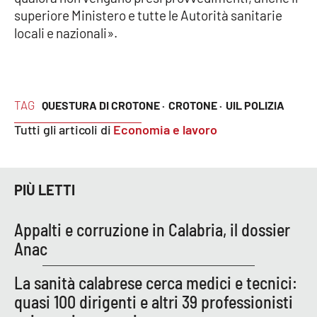
Lacplay.it
superiore Ministero e tutte le Autorità sanitarie
locali e nazionali».
Lactv.it
Laconair.it
TAG
QUESTURA DI CROTONE ·
CROTONE ·
UIL POLIZIA
Lacitymag.it
Tutti gli articoli di
Economia e lavoro
Lacapitalenews.it
Ilreggino.it
PIÙ LETTI
Cosenzachannel.it
Appalti e corruzione in Calabria, il dossier
Anac
Ilvibonese.it
La sanità calabrese cerca medici e tecnici:
Catanzarochannel.it
quasi 100 dirigenti e altri 39 professionisti