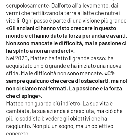
scrupolosamente. Dall'orto all'allevamento, dai
APP
vermi che fertilizzano la terra al latte che nutre i
vitelli. Ogni passo è parte di una visione più grande.
Android
«Gli anziani ci hanno visto crescere in questo
mondo e ci hanno dato la forza per andare avanti.
Apple
Non sono mancate le difficoltà, ma la passione ci
ha spinto a non arrenderci».
Nel 2020, Matteo ha fatto il grande passo: ha
acquistato un più grande e ha iniziato una nuova
sfida. Ma le difficoltà non sono mancate.
«C'è
sempre qualcuno che cerca di ostacolarti, ma noi
non ci siamo mai fermati. La passione è la forza
che ci spinge».
Matteo non guarda più indietro. La sua vita è
cambiata, la sua azienda è cresciuta, ma ciò che
più lo soddisfa è vedere gli obiettivi che ha
raggiunto. Non più un sogno, ma un obiettivo
concreto.