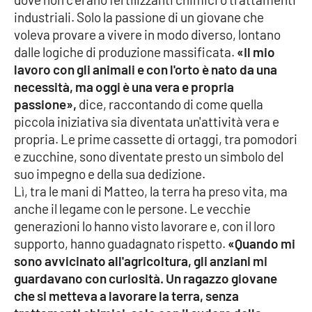
Parchi Marini Calabria
industriali. Solo la passione di un giovane che
voleva provare a vivere in modo diverso, lontano
Leggendo Alvaro insieme
dalle logiche di produzione massificata.
«Il mio
lavoro con gli animali e con l'orto è nato da una
Imprese Di Calabria
necessità, ma oggi è una vera e propria
passione»,
dice, raccontando di come quella
Le perfidie di Antonella Grippo
piccola iniziativa sia diventata un'attività vera e
propria. Le prime cassette di ortaggi, tra pomodori
e zucchine, sono diventate presto un simbolo del
Venti di comunicazione
suo impegno e della sua dedizione.
Lì, tra le mani di Matteo, la terra ha preso vita, ma
anche il legame con le persone. Le vecchie
STREAMING
generazioni lo hanno visto lavorare e, con il loro
LaC TV
supporto, hanno guadagnato rispetto.
«Quando mi
sono avvicinato all'agricoltura, gli anziani mi
LaC Network
guardavano con curiosità. Un ragazzo giovane
che si metteva a lavorare la terra, senza
LaC OnAir