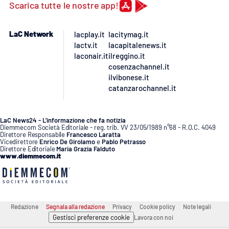
Scarica tutte le nostre app!
LaC Network
lacplay.it
lacitymag.it
lactv.it
lacapitalenews.it
laconair.it
ilreggino.it
cosenzachannel.it
ilvibonese.it
catanzarochannel.it
LaC News24 - L’informazione che fa notizia
Diemmecom Società Editoriale - reg. trib. VV 23/05/1989 n°68 - R.O.C. 4049
Direttore Responsabile
Francesco Laratta
Vicedirettore
Enrico De Girolamo
e
Pablo Petrasso
Direttore Editoriale
Maria Grazia Falduto
www.diemmecom.it
Redazione
Segnala alla redazione
Privacy
Cookie policy
Note legali
Gestisci preferenze cookie
Lavora con noi