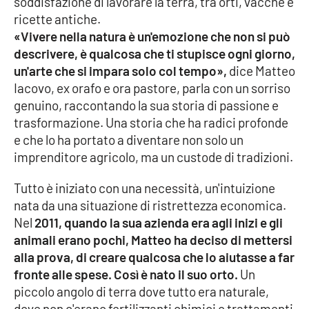
soddisfazione di lavorare la terra, tra orti, vacche e
ricette antiche.
Cultura
«Vivere nella natura è un'emozione che non si può
descrivere, è qualcosa che ti stupisce ogni giorno,
Economia e Lavoro
un'arte che si impara solo col tempo»,
dice Matteo
Iacovo, ex orafo e ora pastore, parla con un sorriso
Politica
genuino, raccontando la sua storia di passione e
trasformazione. Una storia che ha radici profonde
Sanità
e che lo ha portato a diventare non solo un
imprenditore agricolo, ma un custode di tradizioni.
Società
Tutto è iniziato con una necessità, un'intuizione
nata da una situazione di ristrettezza economica.
Sport
Nel
2011, quando la sua azienda era agli inizi e gli
animali erano pochi, Matteo ha deciso di mettersi
alla prova, di creare qualcosa che lo aiutasse a far
RUBRICHE
fronte alle spese. Così è nato il suo orto.
Un
Good Morning Vietnam
piccolo angolo di terra dove tutto era naturale,
dove non c'erano fertilizzanti chimici o trattamenti