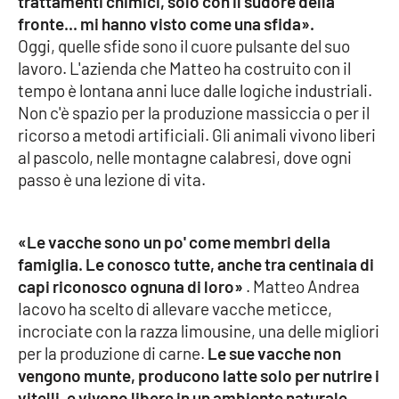
trattamenti chimici, solo con il sudore della
fronte... mi hanno visto come una sfida».
Oggi, quelle sfide sono il cuore pulsante del suo
EDIZIONI
lavoro. L'azienda che Matteo ha costruito con il
LOCALI
tempo è lontana anni luce dalle logiche industriali.
Catanzaro
Non c'è spazio per la produzione massiccia o per il
ricorso a metodi artificiali. Gli animali vivono liberi
Crotone
al pascolo, nelle montagne calabresi, dove ogni
passo è una lezione di vita.
Vibo Valentia
«Le vacche sono un po' come membri della
Reggio Calabria
famiglia. Le conosco tutte, anche tra centinaia di
capi riconosco ognuna di loro»
. Matteo Andrea
Cosenza
Iacovo ha scelto di allevare vacche meticce,
incrociate con la razza limousine, una delle migliori
Lamezia Terme
per la produzione di carne.
Le sue vacche non
vengono munte, producono latte solo per nutrire i
vitelli, e vivono libere in un ambiente naturale.