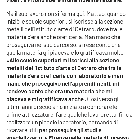
PROGETTI
SPECIALI
Ma il suo lavoro non si ferma qui. Matteo, quando
Buona Sanità Calabria
iniziò le scuole superiori, si iscrisse alla sezione
metalli dell'istituto d'arte di Cetraro, dove tra le
materie c'era anche oreficeria. Man mano che
LA
CALABRIAVISIONE
proseguiva nel suo percorso, si rese conto che
quella materia gli piaceva e lo gratificava molto.
Destinazioni
«Alle scuole superiori mi iscrissi alla sezione
metalli dell'istituto d'arte di Cetraro che tra le
Eventi
materie c'era oreficeria con laboratorio e man
mano che proseguivo nell'apprendimenti, mi
Food
rendevo conto che era una materia che mi
piaceva e mi gratificava anche .
Così verso gli
Storie
ultimi anni di scuola ho iniziato a comprare le
prime attrezzature, fare qualche lavororetto, fino a
realizzare un piccolo laboratorio, cercando di
LAC
NETWORK
ricavare utili
per proseguire gli studi e
specializzarmi a Firenze nella materia di incasso