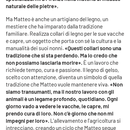
Lacplay.it
naturale delle pietre».
Lactv.it
Ma Matteo è anche un artigiano del legno, un
mestiere che ha imparato dalla tradizione
Laconair.it
familiare. Realizza collari di legno per le sue vacche
e capre, un oggetto che porta con sé la cultura e la
Lacitymag.it
manualità dei suoi nonni.
«Questi collari sono una
tradizione che si sta perdendo. Ma io credo che
Lacapitalenews.it
non possiamo lasciarla morire».
È un lavoro che
richiede tempo, cura e passione. Il legno di gelso,
Ilreggino.it
scelto con attenzione, diventa un simbolo di quella
tradizione che Matteo vuole mantenere viva.
«Non
Cosenzachannel.it
siamo transumanti, ma il nostro lavoro con gli
animali è un legame profondo, quotidiano. Ogni
Ilvibonese.it
giorno vado a vedere le vacche, le capre, mi
prendo cura di loro. Non c'è giorno che non mi
Catanzarochannel.it
impegni per loro».
L'allevamento e l'agricoltura si
intrecciano, creando un ciclo che Matteo segue