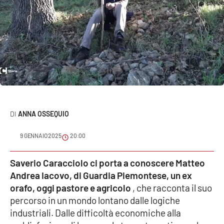
Sanità
Sport
Cultura
Podcast
Meteo
ANNA OSSEQUIO
Editoriali
9 GENNAIO 2025
20:00
Saverio Caracciolo ci porta a conoscere Matteo
VIDEO
Andrea Iacovo, di Guardia Piemontese, un ex
orafo, oggi pastore e agricolo
, che racconta il suo
Ambiente
percorso in un mondo lontano dalle logiche
industriali. Dalle difficoltà economiche alla
Cronaca