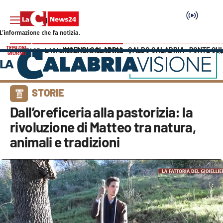
TEMI DEL
INCENDI CALABRIA
CALDO CALABRIA
PONTE SU
HOME PAGE
LACALABRIAVISIONE
STORIE
GIORNO
Vai
SEZIONI
STORIE
Cronaca
Dall’oreficeria alla pastorizia: la
rivoluzione di Matteo tra natura,
Politica
animali e tradizioni
Attualità
Economia e lavoro
Italia Mondo