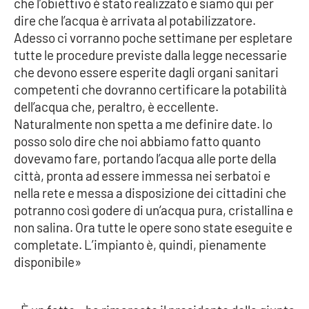
che l’obiettivo è stato realizzato e siamo qui per
PROGETTI
SPECIALI
dire che l’acqua è arrivata al potabilizzatore.
Buona Sanità Calabria
Adesso ci vorranno poche settimane per espletare
tutte le procedure previste dalla legge necessarie
che devono essere esperite dagli organi sanitari
LA
competenti che dovranno certificare la potabilità
CALABRIAVISIONE
dell’acqua che, peraltro, è eccellente.
Destinazioni
Naturalmente non spetta a me definire date. Io
posso solo dire che noi abbiamo fatto quanto
Eventi
dovevamo fare, portando l’acqua alle porte della
città, pronta ad essere immessa nei serbatoi e
Food
nella rete e messa a disposizione dei cittadini che
potranno così godere di un’acqua pura, cristallina e
non salina. Ora tutte le opere sono state eseguite e
Storie
completate. L’impianto è, quindi, pienamente
disponibile»
LAC
NETWORK