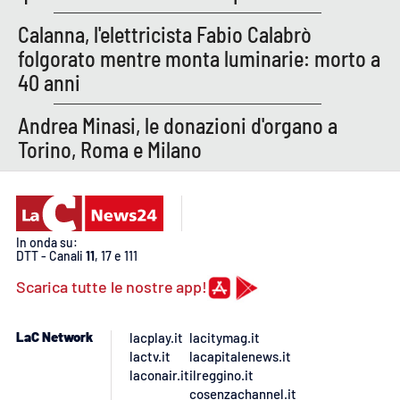
Calanna, l'elettricista Fabio Calabrò
folgorato mentre monta luminarie: morto a
40 anni
Andrea Minasi, le donazioni d'organo a
Torino, Roma e Milano
In onda su:
DTT - Canali
11
, 17 e 111
Scarica tutte le nostre app!
LaC Network
lacplay.it
lacitymag.it
lactv.it
lacapitalenews.it
laconair.it
ilreggino.it
cosenzachannel.it