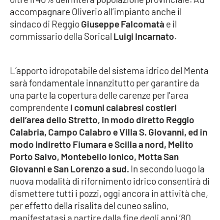
accompagnare Oliverio all’impianto anche il
Cultura
sindaco di Reggio
Giuseppe Falcomatà
e il
commissario della Sorical
Luigi Incarnato
.
Economia e Lavoro
L’apporto idropotabile del sistema idrico del Menta
Politica
sarà fondamentale innanzitutto per garantire da
una parte la copertura delle carenze per l'area
Sanità
comprendente
i comuni calabresi costieri
dell’area dello Stretto, in modo diretto Reggio
Società
Calabria, Campo Calabro e Villa S. Giovanni, ed in
modo indiretto Fiumara e Scilla a nord, Melito
Sport
Porto Salvo, Montebello Ionico, Motta San
Giovanni e San Lorenzo a sud.
In secondo luogo la
nuova modalità di rifornimento idrico consentirà di
RUBRICHE
dismettere tutti i pozzi, oggi ancora in attività che,
Good Morning Vietnam
per effetto della risalita del cuneo salino,
manifestatasi a partire dalla fine degli anni ’80,