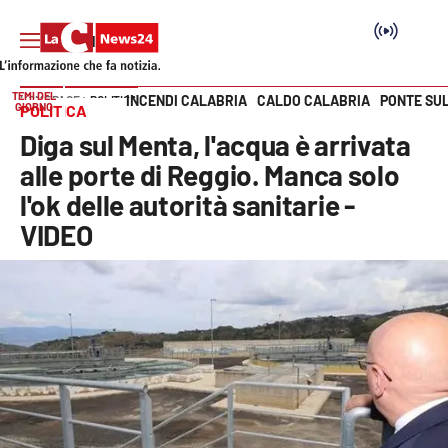
TEMI DEL
INCENDI CALABRIA
CALDO CALABRIA
PONTE SU
HOME PAGE
POLITICA
GIORNO
POLITICA
Vai
Diga sul Menta, l'acqua è arrivata
SEZIONI
alle porte di Reggio. Manca solo
l'ok delle autorità sanitarie -
Cronaca
VIDEO
Politica
Attualità
Economia e lavoro
Italia Mondo