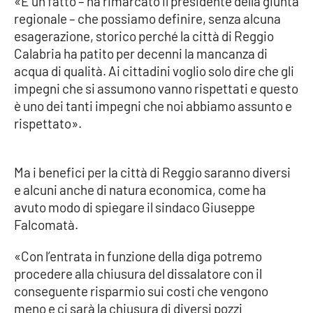
«È un fatto – ha rimarcato il presidente della giunta
Lacplay.it
regionale – che possiamo definire, senza alcuna
esagerazione, storico perché la città di Reggio
Lactv.it
Calabria ha patito per decenni la mancanza di
acqua di qualità. Ai cittadini voglio solo dire che gli
Laconair.it
impegni che si assumono vanno rispettati e questo
è uno dei tanti impegni che noi abbiamo assunto e
Lacitymag.it
rispettato».
Lacapitalenews.it
Ma i benefici per la città di Reggio saranno diversi
Ilreggino.it
e alcuni anche di natura economica, come ha
avuto modo di spiegare il sindaco Giuseppe
Cosenzachannel.it
Falcomatà.
Ilvibonese.it
«Con l’entrata in funzione della diga potremo
procedere alla chiusura del dissalatore con il
Catanzarochannel.it
conseguente risparmio sui costi che vengono
meno e ci sarà la chiusura di diversi pozzi