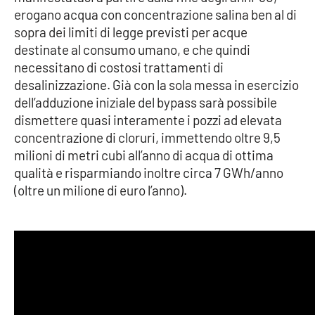
erogano acqua con concentrazione salina ben al di
Parchi Marini Calabria
sopra dei limiti di legge previsti per acque
destinate al consumo umano, e che quindi
Leggendo Alvaro insieme
necessitano di costosi trattamenti di
desalinizzazione. Già con la sola messa in esercizio
Imprese Di Calabria
dell’adduzione iniziale del bypass sarà possibile
dismettere quasi interamente i pozzi ad elevata
Le perfidie di Antonella Grippo
concentrazione di cloruri, immettendo oltre 9,5
milioni di metri cubi all’anno di acqua di ottima
Venti di comunicazione
qualità e risparmiando inoltre circa 7 GWh/anno
(oltre un milione di euro l’anno).
STREAMING
LaC TV
LaC Network
LaC OnAir