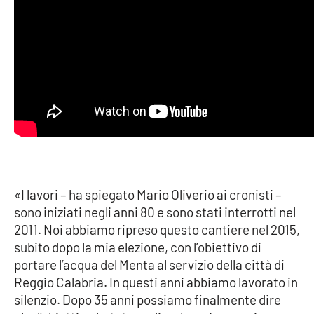
EDIZIONI
LOCALI
Catanzaro
Crotone
Vibo Valentia
Reggio Calabria
«I lavori – ha spiegato Mario Oliverio ai cronisti –
sono iniziati negli anni 80 e sono stati interrotti nel
Cosenza
2011. Noi abbiamo ripreso questo cantiere nel 2015,
subito dopo la mia elezione, con l’obiettivo di
Lamezia Terme
portare l’acqua del Menta al servizio della città di
Reggio Calabria. In questi anni abbiamo lavorato in
silenzio. Dopo 35 anni possiamo finalmente dire