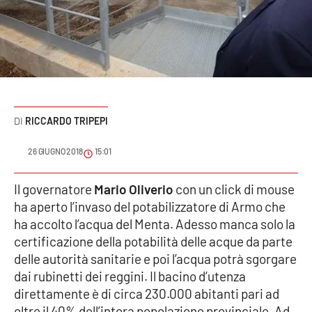
Sanità
Sport
Cultura
Podcast
RICCARDO TRIPEPI
Meteo
26 GIUGNO 2018
15:01
Editoriali
Il governatore
Mario Oliverio
con un click di mouse
ha aperto l’invaso del potabilizzatore di Armo che
ha accolto l’acqua del Menta. Adesso manca solo la
certificazione della potabilità delle acque da parte
VIDEO
delle autorità sanitarie e poi l’acqua potrà sgorgare
Ambiente
dai rubinetti dei reggini. Il bacino d’utenza
direttamente è di circa 230.000 abitanti pari ad
Cronaca
oltre il 40% dell’intera popolazione provinciale. Ad