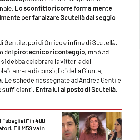
onale.
Lo sconfitto ricorre formalmente
mente per far alzare Scutellà dal seggio
di Gentile, poi di Orrico e infine di Scutellà.
to del
pirotecnico riconteggio,
ma è ad
i debba celebrare la vittoria del
a "camera di consiglio" della Giunta,
a
. Le schede riassegnate ad Andrea Gentile
 sufficienti.
Entra lui al posto di Scutellà
.
i “sbagliati” in 400
tori. E il M5S va in