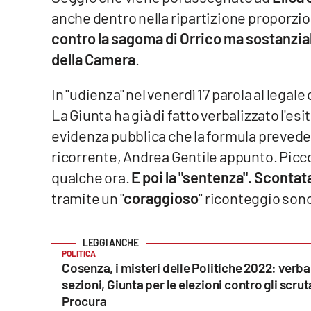
anche dentro nella ripartizione proporzi
Reggio Calabria
contro la sagoma di Orrico
ma sostanzial
della Camera
.
Cosenza
In "udienza" nel venerdì 17 parola al legale 
Lamezia Terme
La Giunta ha già di fatto verbalizzato l'esi
evidenza pubblica che la formula prevede s
Progetti
speciali
ricorrente, Andrea Gentile appunto. Piccol
qualche ora.
E poi la "sentenza". Scontat
Buona Sanità Calabria
tramite un "
coraggioso
" riconteggio sono
La
Calabriavisione
POLITICA
Destinazioni
Cosenza, i misteri delle Politiche 2022: verbal
sezioni, Giunta per le elezioni contro gli scruta
Eventi
Procura