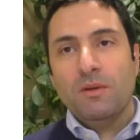
Cultura
Podcast
Meteo
Editoriali
Video
Ambiente
Cronaca
Cultura
Economia e Lavoro