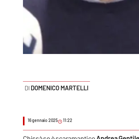
Politica
Sanità
Società
Sport
Rubriche
Good Morning Vietnam
DOMENICO MARTELLI
Parchi Marini Calabria
Leggendo Alvaro insieme
16 gennaio 2025
11:22
Imprese Di Calabria
Le perfidie di Antonella Grippo
Chissà se è scaramantico
Andrea Gentil