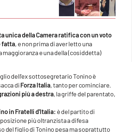
a unica della Camera ratifica con un voto
 fatta
, e non prima di aver letto una
sa maggioranza e una della (cosiddetta)
iglio dell'ex sottosegretario Tonino è
sacca di
Forza Italia
, tanto per cominciare.
razioni più a destra
, la griffe del parentato,
o in Fratelli d'Italia:
è del partito di
a posizione più oltranzista a difesa
sso del figlio di Tonino pesa ma soprattutto