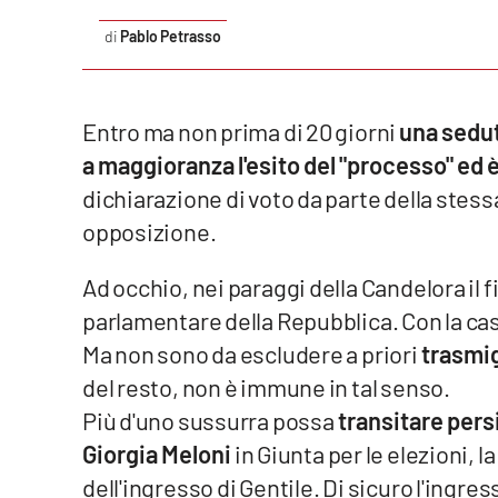
Food
Pablo Petrasso
Storie
Entro ma non prima di 20 giorni
una sedut
LaC
Network
a maggioranza l'esito del "processo" ed è
dichiarazione di voto da parte della stes
Lacplay.it
opposizione.
Lactv.it
Ad occhio, nei paraggi della Candelora il f
Laconair.it
parlamentare della Repubblica. Con la ca
Ma non sono da escludere a priori
trasmig
Lacitymag.it
del resto, non è immune in tal senso.
Lacapitalenews.it
Più d'uno sussurra possa
transitare persin
Giorgia Meloni
in Giunta per le elezioni, l
Ilreggino.it
dell'ingresso di Gentile. Di sicuro l'ingre