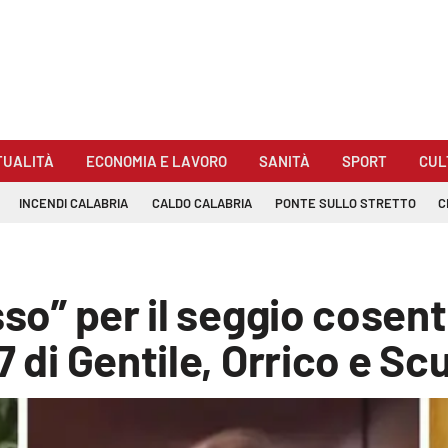
TUALITÀ
ECONOMIA E LAVORO
SANITÀ
SPORT
CUL
INCENDI CALABRIA
CALDO CALABRIA
PONTE SULLO STRETTO
C
sso” per il seggio cosen
7 di Gentile, Orrico e Scu