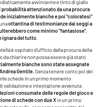
iaticamente avvincente e tinto di giallo
 probabilità attenzionato da una procura
ede inizialmente bianche e poi "coloratesi"
 una
ottantina di testimonianze dai seggi a
isulterebbero come minimo "fantasiose"
,
 ignara del tutto
.
tellà è ospitato d'ufficio dalla procura della
o da chiarire non possa essere già stato
zialmente bianche sono state assegnate
d Andrea Gentile.
Senza tenere conto poi del
delle schede in un primo momento
i validazione e intestazione avvenuta
lezioni consumate delle regole del gioco e
azione di schede con due X
in un primo