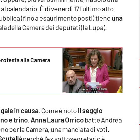
l calendario. È di venerdì 17 l'ultimo atto
pubblica (fino a esaurimento posti) tiene
una
ala della Camera dei deputati (la Lupa).
protesta alla Camera
egale in causa
. Come è noto
il seggio
no e trino
.
Anna Laura Orrico
batte Andrea
no per la Camera, una manciata di voti.
Scutellà
perché l'ex sottosegretario è