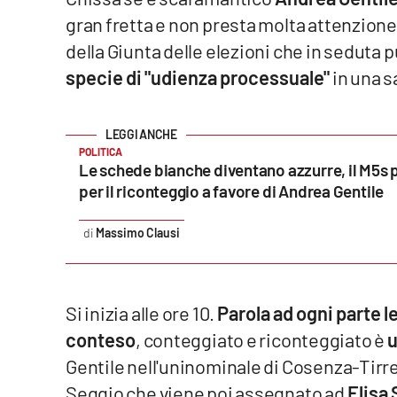
gran fretta e non presta molta attenzione a
Venti di comunicazione
della Giunta delle elezioni che in seduta 
specie di "udienza processuale"
in una s
Streaming
LaC TV
POLITICA
LaC Network
Le schede bianche diventano azzurre, il M5s 
per il riconteggio a favore di Andrea Gentile
LaC OnAir
Massimo Clausi
Edizioni
locali
Catanzaro
Si inizia alle ore 10.
Parola ad ogni parte l
conteso
, conteggiato e riconteggiato è
u
Crotone
Gentile nell'uninominale di Cosenza-Tirre
Seggio che viene poi assegnato ad
Elisa 
Vibo Valentia