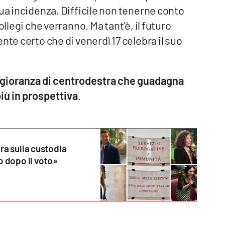
sua incidenza. Difficile non tenerne conto
ollegi che verranno. Ma tant'è, il futuro
nte certo che di venerdì 17 celebra il suo
aggioranza di centrodestra che guadagna
iù in prospettiva
.
ra sulla custodia
o dopo il voto»