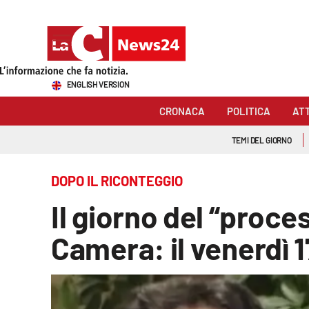
Sezioni
ENGLISH VERSION
Cronaca
CRONACA
POLITICA
AT
Politica
TEMI DEL GIORNO
Attualità
DOPO IL RICONTEGGIO
Economia e lavoro
Il giorno del “proce
Italia Mondo
Camera: il venerdì 1
Sanità
Sport