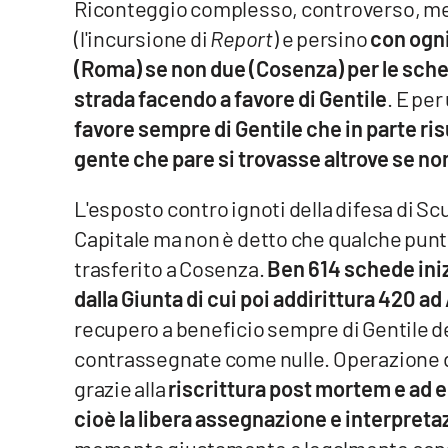
Riconteggio complesso, controverso, med
Privacy
(l'incursione di
Report
) e persino
con ogni
(Roma) se non due (Cosenza) p
er le sch
Cookie policy
strada facendo a favore di Gentile
. E per
favore sempre di Gentile che in parte r
Note legali
gente che pare si trovasse altrove se non
L'esposto contro ignoti della difesa di Scu
Capitale ma non è detto che qualche punt
trasferito a Cosenza.
Ben 614 schede ini
dalla Giunta di cui poi addirittura 420 a
recupero a beneficio sempre di Gentile 
contrassegnate come nulle. Operazione d
grazie alla
riscrittura post mortem e ad e
cioè la libera assegnazione e interpret