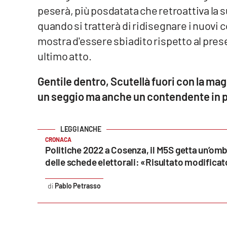
peserà, più posdatata che retroattiva la 
Cosenzachannel.it
quando si tratterà di ridisegnare i nuovi c
Ilvibonese.it
mostra d'essere sbiadito rispetto al prese
ultimo atto.
Catanzarochannel.it
Gentile dentro, Scutellà fuori con la m
App
un seggio ma anche un contendente in p
Android
Apple
CRONACA
Politiche 2022 a Cosenza, il M5S getta un’omb
delle schede elettorali: «Risultato modificat
Pablo Petrasso
Vai