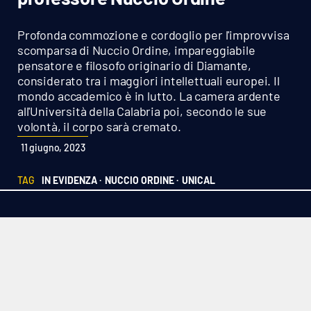
Sanità
Profonda commozione e cordoglio per l'improvvisa
Sport
scomparsa di Nuccio Ordine, impareggiabile
pensatore e filosofo originario di Diamante,
considerato tra i maggiori intellettuali europei. Il
Cultura
mondo accademico è in lutto. La camera ardente
all'Università della Calabria poi, secondo le sue
Podcast
volontà, il corpo sarà cremato.
11 giugno, 2023
Meteo
TAG
IN EVIDENZA ·
NUCCIO ORDINE ·
UNICAL
Editoriali
VIDEO
Ambiente
Cronaca