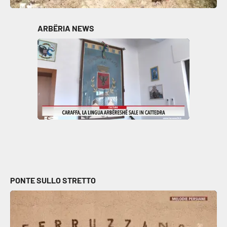
Parchi Marini Calabria
ARBËRIA NEWS
Leggendo Alvaro insieme
Imprese Di Calabria
Le perfidie di Antonella Grippo
Venti di comunicazione
STREAMING
LaC TV
PONTE SULLO STRETTO
LaC Network
LaC OnAir