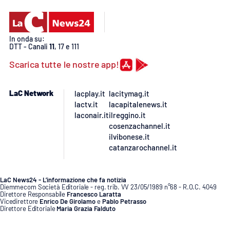
PROGETTI
SPECIALI
Buona Sanità Calabria
In onda su:
DTT - Canali
11
, 17 e 111
Scarica tutte le nostre app!
LA
CALABRIAVISIONE
Destinazioni
LaC Network
lacplay.it
lacitymag.it
lactv.it
lacapitalenews.it
laconair.it
ilreggino.it
Eventi
cosenzachannel.it
ilvibonese.it
Food
catanzarochannel.it
Storie
LaC News24 - L’informazione che fa notizia
Diemmecom Società Editoriale - reg. trib. VV 23/05/1989 n°68 - R.O.C. 4049
Direttore Responsabile
Francesco Laratta
Vicedirettore
Enrico De Girolamo
e
Pablo Petrasso
LAC
Direttore Editoriale
Maria Grazia Falduto
NETWORK
www.diemmecom.it