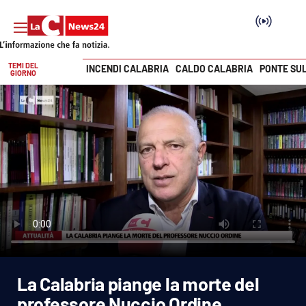
TEMI DEL
INCENDI CALABRIA
CALDO CALABRIA
PONTE SU
GIORNO
Vai
SEZIONI
Cronaca
Politica
Attualità
Economia e lavoro
La Calabria piange la morte del
Italia Mondo
professore Nuccio Ordine