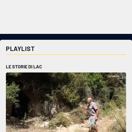
Cultura
Economia e Lavoro
Politica
PLAYLIST
Sanità
LE STORIE DI LAC
Società
Sport
RUBRICHE
Good Morning Vietnam