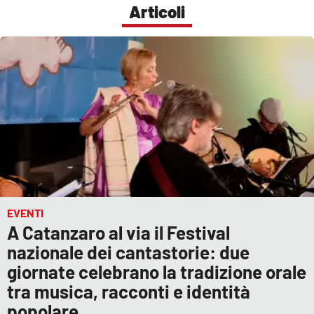
Lacplay.it
Articoli
Lactv.it
Laconair.it
Lacitymag.it
Lacapitalenews.it
Ilreggino.it
EVENTI
Cosenzachannel.it
A Catanzaro al via il Festival
nazionale dei cantastorie: due
Ilvibonese.it
giornate celebrano la tradizione orale
tra musica, racconti e identità
Catanzarochannel.it
popolare