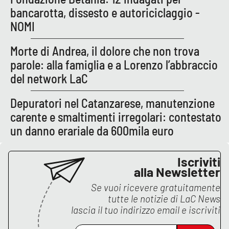
bancarotta, dissesto e autoriciclaggio -
NOMI
EDIZIONI
LOCALI
Morte di Andrea, il dolore che non trova
Catanzaro
parole: alla famiglia e a Lorenzo l’abbraccio
del network LaC
Crotone
Depuratori nel Catanzarese, manutenzione
Vibo Valentia
carente e smaltimenti irregolari: contestato
un danno erariale da 600mila euro
Reggio Calabria
Iscriviti
Cosenza
alla Newsletter
Se vuoi ricevere gratuitamente
Lamezia Terme
tutte le notizie di
LaC News
lascia il tuo indirizzo email e iscriviti