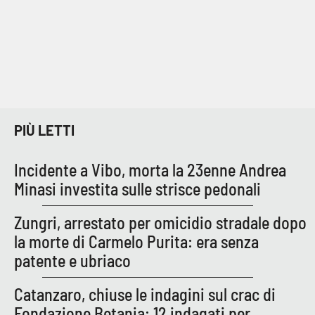
Parchi Marini Calabria
Leggendo Alvaro insieme
Imprese Di Calabria
Le perfidie di Antonella Grippo
PIÙ LETTI
Venti di comunicazione
Incidente a Vibo, morta la 23enne Andrea
Minasi investita sulle strisce pedonali
STREAMING
Zungri, arrestato per omicidio stradale dopo
la morte di Carmelo Purita: era senza
LaC TV
patente e ubriaco
LaC Network
Catanzaro, chiuse le indagini sul crac di
Fondazione Betania: 12 indagati per
LaC OnAir