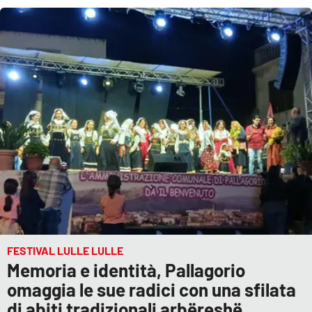
FESTIVAL LULLE LULLE
Memoria e identità, Pallagorio
omaggia le sue radici con una sfilata
di abiti tradizionali arbëreshë