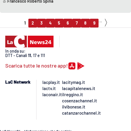
Francesco Roberto Spina
...
1
2
3
4
5
6
7
8
9
In onda su:
DTT - Canali
11
, 17 e 111
Scarica tutte le nostre app!
LaC Network
lacplay.it
lacitymag.it
lactv.it
lacapitalenews.it
laconair.it
ilreggino.it
cosenzachannel.it
ilvibonese.it
catanzarochannel.it