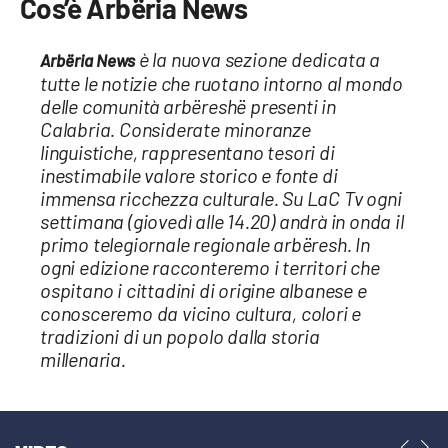
Cos’è Arbëria News
Sanità
è la nuova sezione dedicata a
Arbëria News
Sport
tutte le notizie che ruotano intorno al mondo
delle comunità arbëreshë presenti in
Cultura
Calabria. Considerate minoranze
linguistiche, rappresentano tesori di
Podcast
inestimabile valore storico e fonte di
immensa ricchezza culturale. Su LaC Tv ogni
Meteo
settimana (giovedì alle 14.20) andrà in onda il
primo telegiornale regionale arbëresh. In
ogni edizione racconteremo i territori che
Editoriali
ospitano i cittadini di origine albanese e
conosceremo da vicino cultura, colori e
tradizioni di un popolo dalla storia
VIDEO
millenaria.
Ambiente
Cronaca