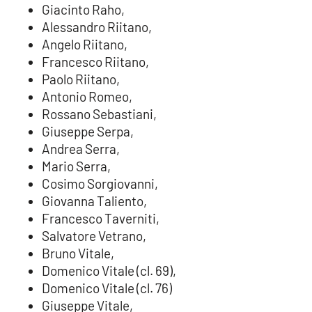
PROGETTI
SPECIALI
Giacinto Raho,
Alessandro Riitano,
Buona Sanità Calabria
Angelo Riitano,
Francesco Riitano,
Paolo Riitano,
LA
CALABRIAVISIONE
Antonio Romeo,
Rossano Sebastiani,
Destinazioni
Giuseppe Serpa,
Andrea Serra,
Eventi
Mario Serra,
Cosimo Sorgiovanni,
Food
Giovanna Taliento,
Francesco Taverniti,
Storie
Salvatore Vetrano,
Bruno Vitale,
Domenico Vitale (cl. 69),
LAC
NETWORK
Domenico Vitale (cl. 76)
Giuseppe Vitale,