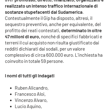
realizzato un intenso traffico internazionale di
Cultura
sostanze stupefacenti dal Sudamerica
.
Contestualmente il Gip ha disposto, altresì, il
Economia e Lavoro
sequestro preventivo, anche per equivalente, del
profitto dei reati contestati,
determinato in oltre
Politica
47 milioni di euro,
nonché di specifici fabbricati e
terreni il cui acquisto non risulta giustificato dai
Sanità
redditi dichiarati dai sodali, per un valore
complessivo di circa 600.000 euro. L’inchiesta ha
Società
coinvolto in totale 59 persone.
Sport
I nomi di tutti gli indagati
Ruben Alicandro,
RUBRICHE
Francesco Aloi,
Vincenzo Alvaro,
Good Morning Vietnam
Lucio Aquino,