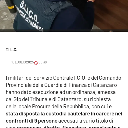
Sanità
Sport
Cultura
Podcast
L.C.
Meteo
18 LUGLIO 2025
05:38
Editoriali
I militari del Servizio Centrale I.C.O. e del Comando
Provinciale della Guardia di Finanza di Catanzaro
hanno dato esecuzione ad un’ordinanza, emessa
dal Gip del Tribunale di Catanzaro, su richiesta
VIDEO
della locale Procura della Repubblica, con cui
è
Ambiente
stata disposta la custodia cautelare in carcere nei
confronti di 9 persone
accusati a vario titolo di
Cronaca
aver
promosso, diretto, finanziato, organizzato e