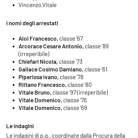
Lacplay.it
Vincenzo Vitale
Lactv.it
I nomi degli arrestati
Laconair.it
Aloi Francesco,
classe ‘67
Arcorace Cesare Antonio,
classe ‘89
Lacitymag.it
(irreperibile)
Chiefari Nicola,
classe ‘73
Lacapitalenews.it
Gallace Cosimo Damiano,
classe ‘61
Piperissa Ivano,
classe ’78
Ilreggino.it
Riitano Francesco,
classe ’80
Vitale Bruno,
classe ‘97 (irreperibile)
Cosenzachannel.it
Vitale Domenico,
classe ‘76
Vitale Domenico,
classe ‘69
Ilvibonese.it
Le indagini
Catanzarochannel.it
Le indagini di p.g., coordinate dalla Procura della