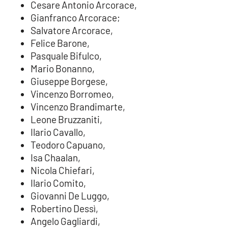
Cesare Antonio Arcorace,
Parchi Marini Calabria
Gianfranco Arcorace;
Salvatore Arcorace,
Leggendo Alvaro insieme
Felice Barone,
Pasquale Bifulco,
Imprese Di Calabria
Mario Bonanno,
Giuseppe Borgese,
Le perfidie di Antonella Grippo
Vincenzo Borromeo,
Vincenzo Brandimarte,
Venti di comunicazione
Leone Bruzzaniti,
Ilario Cavallo,
Teodoro Capuano,
STREAMING
Isa Chaalan,
Nicola Chiefari,
LaC TV
Ilario Comito,
Giovanni De Luggo,
LaC Network
Robertino Dessì,
Angelo Gagliardi,
LaC OnAir