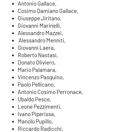
Antonio Gallace,
Cosimo Damiano Gallace,
Giuseppe Jiritano,
EDIZIONI
LOCALI
Giovanni Marinelli,
Alessandro Mazzei,
Catanzaro
Alessandro Menniti,
Giovanni Laera,
Crotone
Roberto Nastasi,
Donato Oliviero,
Vibo Valentia
Mario Palamara,
Vincenzo Pasquino,
Reggio Calabria
Paolo Pellicano,
Antonio Cosimo Perronace,
Cosenza
Ubaldo Pesce,
Leone Pezzimenti,
Lamezia Terme
Ivano Piperissa,
Manolo Pupillo,
Riccardo Radicchi,