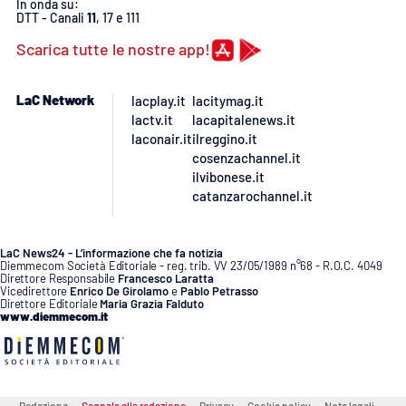
In onda su:
DTT - Canali
11
, 17 e 111
Scarica tutte le nostre app!
LaC Network
lacplay.it
lacitymag.it
lactv.it
lacapitalenews.it
laconair.it
ilreggino.it
cosenzachannel.it
ilvibonese.it
catanzarochannel.it
LaC News24 - L’informazione che fa notizia
Diemmecom Società Editoriale - reg. trib. VV 23/05/1989 n°68 - R.O.C. 4049
Direttore Responsabile
Francesco Laratta
Vicedirettore
Enrico De Girolamo
e
Pablo Petrasso
Direttore Editoriale
Maria Grazia Falduto
www.diemmecom.it