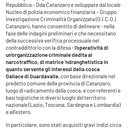
Repubblica – Dda Catanzaro e sviluppate dal locale
Nucleo di polizia economico finanziaria – Gruppo
APP
Investigazione Criminalità Organizzata (G.I.C.O.)
Android
Catanzaro, hanno consentito di delineare - nella
fase delle indagini preliminari e che necessitano
Apple
della successiva verifica processuale nel
contraddittorio con la difesa -
l’operatività di
un’organizzazione criminale dedita al
narcotraffico, di matrice ‘ndranghetistica
in
quanto servente gli interessi della cosca
Gallace di Guardavalle
, con base direzionale nel
predetto comune della provincia di Catanzaro,
luogo di radicamento della cosca, e con referenti e
basi logistiche in diversi luoghi del territorio
nazionale (Lazio, Toscana, Sardegna e Lombardia)
e all’estero.
In particolare, sono stati acquisiti gravi indizi circa