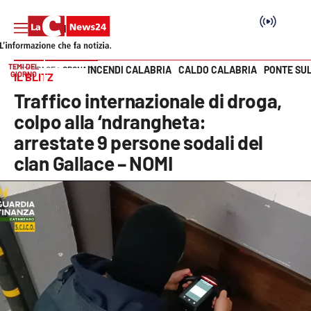
TEMI DEL
INCENDI CALABRIA
CALDO CALABRIA
PONTE SU
HOME PAGE
CRONACA
GIORNO
IL BLITZ
Vai
Traffico internazionale di droga,
SEZIONI
colpo alla ‘ndrangheta:
arrestate 9 persone sodali del
Cronaca
clan Gallace – NOMI
Politica
Attualità
Economia e lavoro
Italia Mondo