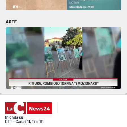
EDIZIONI
ARTE
LOCALI
Catanzaro
Crotone
Vibo Valentia
Reggio Calabria
Cosenza
Lamezia Terme
In onda su:
DTT - Canali
11
, 17 e 111