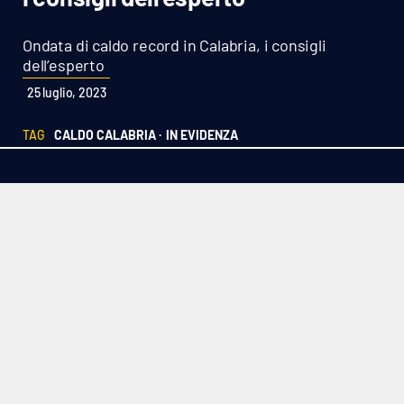
Sanità
Ondata di caldo record in Calabria, i consigli
Sport
dell’esperto
25 luglio, 2023
Cultura
TAG
CALDO CALABRIA ·
IN EVIDENZA
Podcast
Meteo
Editoriali
VIDEO
Ambiente
Cronaca