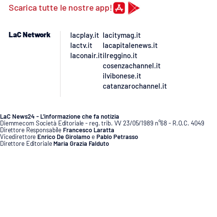
PROGETTI
SPECIALI
Scarica tutte le nostre app!
Buona Sanità Calabria
LaC Network
lacplay.it
lacitymag.it
lactv.it
lacapitalenews.it
laconair.it
ilreggino.it
LA
CALABRIAVISIONE
cosenzachannel.it
ilvibonese.it
Destinazioni
catanzarochannel.it
Eventi
LaC News24 - L’informazione che fa notizia
Diemmecom Società Editoriale - reg. trib. VV 23/05/1989 n°68 - R.O.C. 4049
Direttore Responsabile
Francesco Laratta
Food
Vicedirettore
Enrico De Girolamo
e
Pablo Petrasso
Direttore Editoriale
Maria Grazia Falduto
www.diemmecom.it
Storie
LAC
NETWORK
Redazione
Segnala alla redazione
Privacy
Cookie policy
Note legali
Gestisci preferenze cookie
Lavora con noi