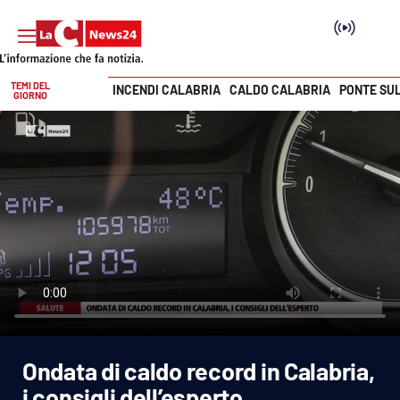
TEMI DEL
INCENDI CALABRIA
CALDO CALABRIA
PONTE SU
GIORNO
Vai
SEZIONI
Cronaca
Politica
Attualità
Economia e lavoro
Ondata di caldo record in Calabria,
Italia Mondo
i consigli dell’esperto