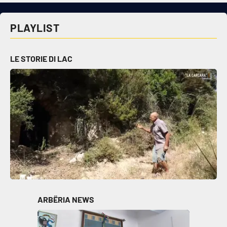
Cultura
PLAYLIST
Economia e Lavoro
LE STORIE DI LAC
Politica
Sanità
Società
Sport
RUBRICHE
ARBËRIA NEWS
Good Morning Vietnam