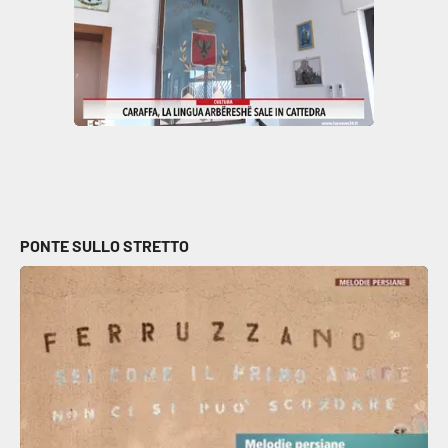
Parchi Marini Calabria
Leggendo Alvaro insieme
Imprese Di Calabria
Le perfidie di Antonella Grippo
Venti di comunicazione
PONTE SULLO STRETTO
STREAMING
LaC TV
LaC Network
LaC OnAir