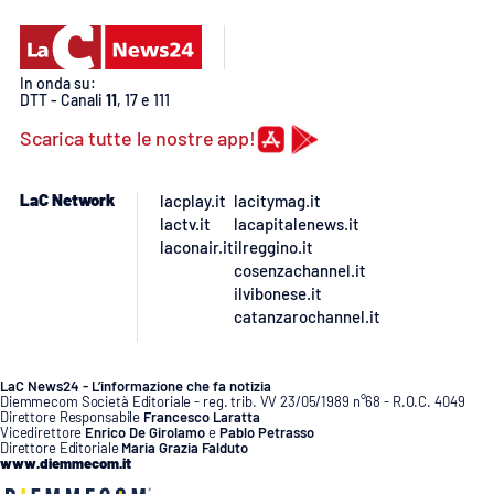
PROGETTI
SPECIALI
Buona Sanità Calabria
In onda su:
DTT - Canali
11
, 17 e 111
Scarica tutte le nostre app!
LA
CALABRIAVISIONE
Destinazioni
LaC Network
lacplay.it
lacitymag.it
lactv.it
lacapitalenews.it
laconair.it
ilreggino.it
Eventi
cosenzachannel.it
ilvibonese.it
Food
catanzarochannel.it
Storie
LaC News24 - L’informazione che fa notizia
Diemmecom Società Editoriale - reg. trib. VV 23/05/1989 n°68 - R.O.C. 4049
Direttore Responsabile
Francesco Laratta
Vicedirettore
Enrico De Girolamo
e
Pablo Petrasso
LAC
Direttore Editoriale
Maria Grazia Falduto
NETWORK
www.diemmecom.it