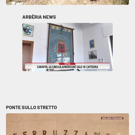
Parchi Marini Calabria
ARBËRIA NEWS
Leggendo Alvaro insieme
Imprese Di Calabria
Le perfidie di Antonella Grippo
Venti di comunicazione
STREAMING
LaC TV
PONTE SULLO STRETTO
LaC Network
LaC OnAir