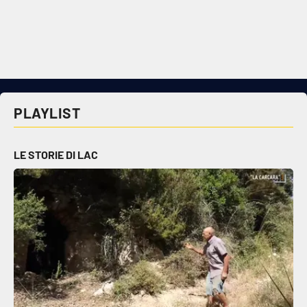
Cultura
Economia e Lavoro
Politica
PLAYLIST
Sanità
LE STORIE DI LAC
Società
Sport
RUBRICHE
Good Morning Vietnam