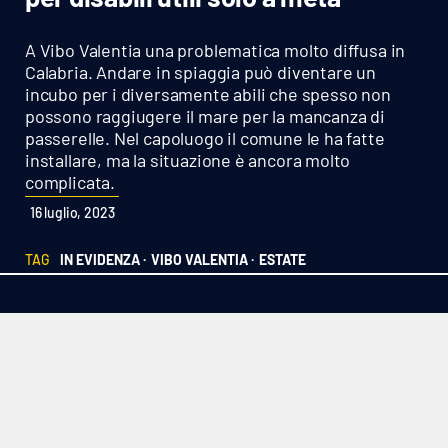
Sanità
A Vibo Valentia una problematica molto diffusa in
Sport
Calabria. Andare in spiaggia può diventare un
incubo per i diversamente abili che spesso non
possono raggiugere il mare per la mancanza di
Cultura
passerelle. Nel capoluogo il comune le ha fatte
installare, ma la situazione è ancora molto
Podcast
complicata.
16 luglio, 2023
Meteo
TAG
IN EVIDENZA ·
VIBO VALENTIA ·
ESTATE
Editoriali
VIDEO
Ambiente
Cronaca