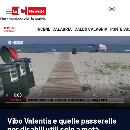
TEMI DEL
INCENDI CALABRIA
CALDO CALABRIA
PONTE SU
GIORNO
Vai
SEZIONI
Cronaca
Politica
Attualità
Economia e lavoro
Vibo Valentia e quelle passerelle
Italia Mondo
per disabili utili solo a metà