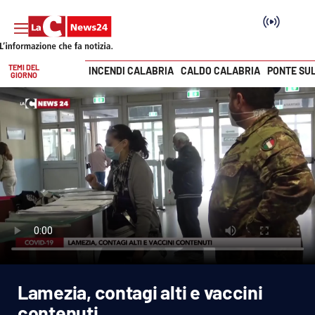
TEMI DEL
INCENDI CALABRIA
CALDO CALABRIA
PONTE SU
GIORNO
Vai
SEZIONI
Cronaca
Politica
Attualità
Economia e lavoro
Lamezia, contagi alti e vaccini
Italia Mondo
contenuti