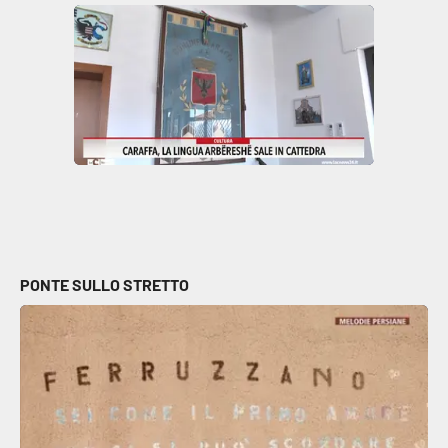
Parchi Marini Calabria
Leggendo Alvaro insieme
Imprese Di Calabria
Le perfidie di Antonella Grippo
Venti di comunicazione
PONTE SULLO STRETTO
STREAMING
LaC TV
LaC Network
LaC OnAir