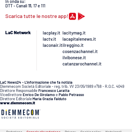
PROGETTI
In onda su:
SPECIALI
DTT - Canali
11
, 17 e 111
Buona Sanità Calabria
Scarica tutte le nostre app!
LaC Network
lacplay.it
lacitymag.it
LA
CALABRIAVISIONE
lactv.it
lacapitalenews.it
laconair.it
ilreggino.it
Destinazioni
cosenzachannel.it
ilvibonese.it
catanzarochannel.it
Eventi
Food
LaC News24 - L’informazione che fa notizia
Diemmecom Società Editoriale - reg. trib. VV 23/05/1989 n°68 - R.O.C. 4049
Direttore Responsabile
Francesco Laratta
Vicedirettore
Enrico De Girolamo
e
Pablo Petrasso
Storie
Direttore Editoriale
Maria Grazia Falduto
www.diemmecom.it
LAC
NETWORK