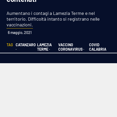
Sanità
Aumentano i contagi a Lamezia Terme e nel
Sport
territorio. Difficoltà intanto si registrano nelle
vaccinazioni.
Cultura
6 maggio, 2021
Podcast
TAG
CATANZARO
LAMEZIA
VACCINO
COVID
·
TERME ·
CORONAVIRUS ·
CALABRIA
Meteo
Editoriali
VIDEO
Ambiente
Cronaca