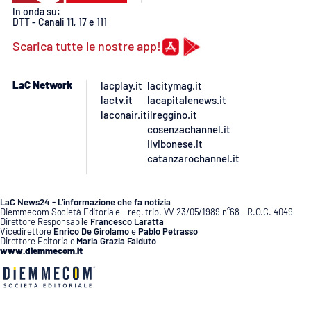
PROGETTI
SPECIALI
In onda su:
DTT - Canali
11
, 17 e 111
Buona Sanità Calabria
Scarica tutte le nostre app!
LaC Network
lacplay.it
lacitymag.it
LA
CALABRIAVISIONE
lactv.it
lacapitalenews.it
laconair.it
ilreggino.it
Destinazioni
cosenzachannel.it
ilvibonese.it
Eventi
catanzarochannel.it
Food
LaC News24 - L’informazione che fa notizia
Diemmecom Società Editoriale - reg. trib. VV 23/05/1989 n°68 - R.O.C. 4049
Direttore Responsabile
Francesco Laratta
Storie
Vicedirettore
Enrico De Girolamo
e
Pablo Petrasso
Direttore Editoriale
Maria Grazia Falduto
www.diemmecom.it
LAC
NETWORK