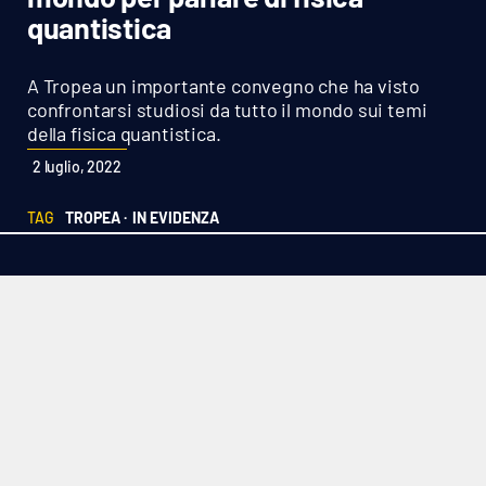
Sanità
quantistica
Sport
A Tropea un importante convegno che ha visto
confrontarsi studiosi da tutto il mondo sui temi
Cultura
della fisica quantistica.
2 luglio, 2022
Podcast
TAG
TROPEA ·
IN EVIDENZA
Meteo
Editoriali
VIDEO
Ambiente
Cronaca