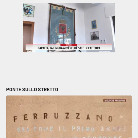
Parchi Marini Calabria
Leggendo Alvaro insieme
Imprese Di Calabria
Le perfidie di Antonella Grippo
Venti di comunicazione
PONTE SULLO STRETTO
STREAMING
LaC TV
LaC Network
LaC OnAir