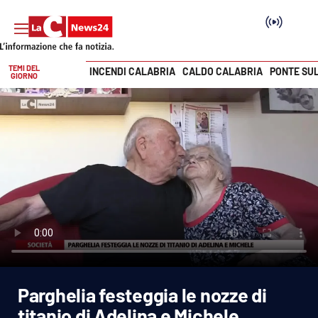
TEMI DEL
INCENDI CALABRIA
CALDO CALABRIA
PONTE SU
GIORNO
Vai
SEZIONI
Cronaca
Politica
Attualità
Economia e lavoro
Parghelia festeggia le nozze di
Italia Mondo
titanio di Adelina e Michele