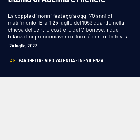
Sanità
La coppia di nonni festeggia oggi 70 anni di
Sport
matrimonio. Era il 25 luglio del 1953 quando nella
chiesa del centro costiero del Vibonese, i due
fidanzatini pronunciavano il loro sì per tutta la vita
Cultura
24 luglio, 2023
Podcast
TAG
PARGHELIA ·
VIBO VALENTIA ·
IN EVIDENZA
Meteo
Editoriali
VIDEO
Ambiente
Cronaca