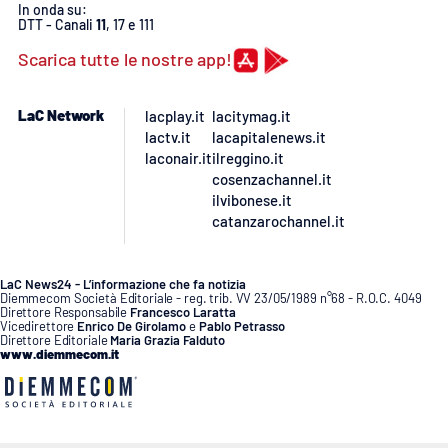
PROGETTI
SPECIALI
In onda su:
DTT - Canali
11
, 17 e 111
Buona Sanità Calabria
Scarica tutte le nostre app!
LaC Network
lacplay.it
lacitymag.it
LA
CALABRIAVISIONE
lactv.it
lacapitalenews.it
laconair.it
ilreggino.it
Destinazioni
cosenzachannel.it
ilvibonese.it
catanzarochannel.it
Eventi
Food
LaC News24 - L’informazione che fa notizia
Diemmecom Società Editoriale - reg. trib. VV 23/05/1989 n°68 - R.O.C. 4049
Direttore Responsabile
Francesco Laratta
Storie
Vicedirettore
Enrico De Girolamo
e
Pablo Petrasso
Direttore Editoriale
Maria Grazia Falduto
www.diemmecom.it
LAC
NETWORK