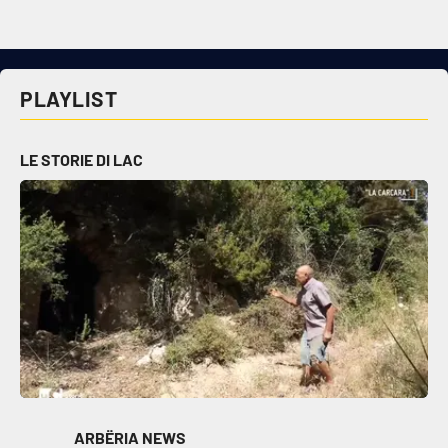
Cultura
Economia e Lavoro
PLAYLIST
Politica
LE STORIE DI LAC
Sanità
Società
Sport
RUBRICHE
Good Morning Vietnam
ARBËRIA NEWS