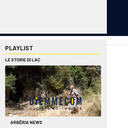
PLAYLIST
cplay.it
lacitymag.it
ctv.it
lacapitalenews.it
LE STORIE DI LAC
conair.it
ilreggino.it
cosenzachannel.it
ilvibonese.it
catanzarochannel.it
ARBËRIA NEWS