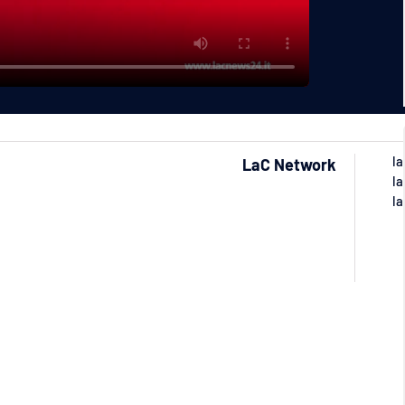
la
LaC Network
la
la