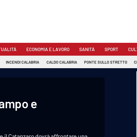
TUALITÀ
ECONOMIA E LAVORO
SANITÀ
SPORT
CUL
INCENDI CALABRIA
CALDO CALABRIA
PONTE SULLO STRETTO
C
 campo e
e il Catanzaro dovrà affrontare una