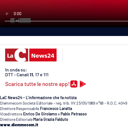
Politica
Sanità
Società
Sport
Rubriche
In onda su:
Good Morning Vietnam
DTT - Canali
11
, 17 e 111
Scarica tutte le nostre app!
Parchi Marini Calabria
Leggendo Alvaro insieme
LaC News24 - L’informazione che fa notizia
Diemmecom Società Editoriale - reg. trib. VV 23/05/1989 n°68 - R.O.C. 4049
Direttore Responsabile
Francesco Laratta
Imprese Di Calabria
Vicedirettore
Enrico De Girolamo
e
Pablo Petrasso
Direttore Editoriale
Maria Grazia Falduto
Le perfidie di Antonella Grippo
www.diemmecom.it