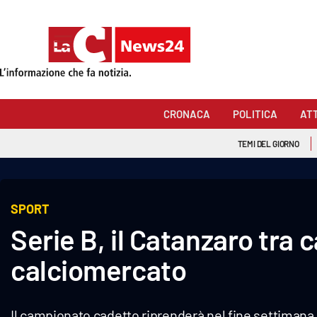
Sezioni
Cronaca
CRONACA
POLITICA
AT
Politica
TEMI DEL GIORNO
Attualità
Economia e lavoro
SPORT
Serie B, il Catanzaro tra
Italia Mondo
calciomercato
Sanità
Sport
Il campionato cadetto riprenderà nel fine settimana 