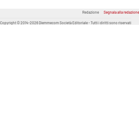
Venti di comunicazione
Redazione
Segnala alla redazion
Copyright © 2014-2026 Diemmecom Società Editoriale - Tutti i diritti sono riservati
Streaming
LaC TV
LaC Network
LaC OnAir
Edizioni
locali
Catanzaro
Crotone
Vibo Valentia