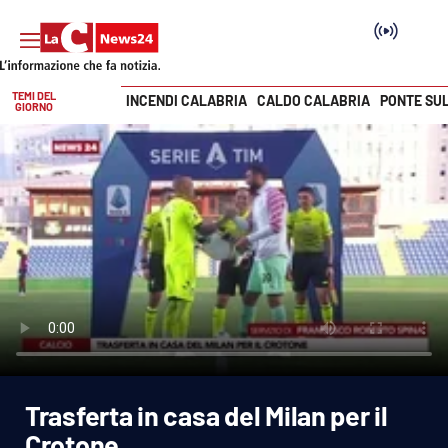
TEMI DEL
INCENDI CALABRIA
CALDO CALABRIA
PONTE SU
GIORNO
Vai
SEZIONI
Cronaca
Politica
Attualità
Economia e lavoro
Trasferta in casa del Milan per il
Italia Mondo
Crotone