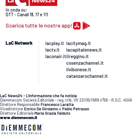
PROGETTI
SPECIALI
In onda su:
DTT - Canali
11
, 17 e 111
Buona Sanità Calabria
Scarica tutte le nostre app!
LA
CALABRIAVISIONE
LaC Network
lacplay.it
lacitymag.it
lactv.it
lacapitalenews.it
Destinazioni
laconair.it
ilreggino.it
cosenzachannel.it
ilvibonese.it
Eventi
catanzarochannel.it
Food
LaC News24 - L’informazione che fa notizia
Diemmecom Società Editoriale - reg. trib. VV 23/05/1989 n°68 - R.O.C. 4049
Storie
Direttore Responsabile
Francesco Laratta
Vicedirettore
Enrico De Girolamo
e
Pablo Petrasso
Direttore Editoriale
Maria Grazia Falduto
www.diemmecom.it
LAC
NETWORK