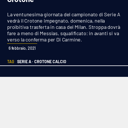
Sanità
La ventunesima giornata del campionato di Serie A
Sport
vedrà il Crotone impegnato, domenica, nella
proibitiva trasferta in casa del Milan. Stroppa dovrà
fare a meno di Messias, squalificato: in avanti si va
Cultura
verso la conferma per Di Carmine.
Podcast
6 febbraio, 2021
TAG
SERIE A ·
CROTONE CALCIO
Meteo
Editoriali
VIDEO
Ambiente
Cronaca