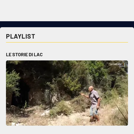
Cultura
Economia e Lavoro
PLAYLIST
Politica
LE STORIE DI LAC
Sanità
Società
Sport
RUBRICHE
Good Morning Vietnam