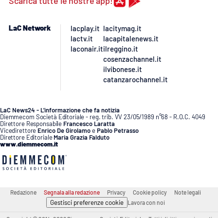
Scarica tutte le nostre app!
Lacplay.it
Lactv.it
LaC Network
lacplay.it
lacitymag.it
lactv.it
lacapitalenews.it
laconair.it
ilreggino.it
Laconair.it
cosenzachannel.it
ilvibonese.it
Lacitymag.it
catanzarochannel.it
Lacapitalenews.it
LaC News24 - L’informazione che fa notizia
Diemmecom Società Editoriale - reg. trib. VV 23/05/1989 n°68 - R.O.C. 4049
Direttore Responsabile
Francesco Laratta
Ilreggino.it
Vicedirettore
Enrico De Girolamo
e
Pablo Petrasso
Direttore Editoriale
Maria Grazia Falduto
www.diemmecom.it
Cosenzachannel.it
Ilvibonese.it
Redazione
Segnala alla redazione
Privacy
Cookie policy
Note legali
Catanzarochannel.it
Gestisci preferenze cookie
Lavora con noi