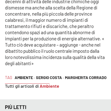
decenni di attività delle industrie chimiche oggi
Parchi Marini Calabria
dismesse ma anche alla scelta della Regione di
concentrare, nella più piccola delle province
Leggendo Alvaro insieme
calabresi, il maggior numero di impianti di
trattamento rifiuti e discariche, che peraltro
Imprese Di Calabria
contendono spazi ad una quantità abnorme di
impianti per la produzione di energie alternative. «
Le perfidie di Antonella Grippo
Tutto ciò deve acquistare – aggiunge - anche nel
dibattito pubblico il ruolo centrale imposto dalla
Venti di comunicazione
loro notevolissima incidenza sulla qualità della vita
degli abitanti»
STREAMING
TAG
AMBIENTE ·
SERGIO COSTA ·
MARGHERITA CORRADO
LaC TV
Tutti gli articoli di
Ambiente
LaC Network
PIÙ LETTI
LaC OnAir