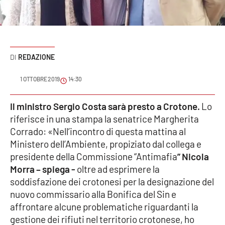
Sanità
Sport
REDAZIONE
Cultura
1 OTTOBRE 2019
14:30
Podcast
Il ministro Sergio Costa sarà presto a Crotone.
Lo
Meteo
riferisce in una stampa la senatrice Margherita
Corrado: «Nell’incontro di questa mattina al
Editoriali
Ministero dell’Ambiente, propiziato dal collega e
presidente della Commissione “Antimafia
” Nicola
Morra – spiega -
oltre ad esprimere la
VIDEO
soddisfazione dei crotonesi per la designazione del
nuovo commissario alla Bonifica del Sin e
Ambiente
affrontare alcune problematiche riguardanti la
gestione dei rifiuti nel territorio crotonese, ho
Cronaca