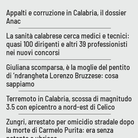
Appalti e corruzione in Calabria, il dossier
Anac
EDIZIONI
LOCALI
La sanità calabrese cerca medici e tecnici:
Catanzaro
quasi 100 dirigenti e altri 39 professionisti
nei nuovi concorsi
Crotone
Giuliana scomparsa, è la moglie del pentito
Vibo Valentia
di ’ndrangheta Lorenzo Bruzzese: cosa
sappiamo
Reggio Calabria
Terremoto in Calabria, scossa di magnitudo
Cosenza
3.5 con epicentro a nord-est di Celico
Lamezia Terme
Zungri, arrestato per omicidio stradale dopo
la morte di Carmelo Purita: era senza