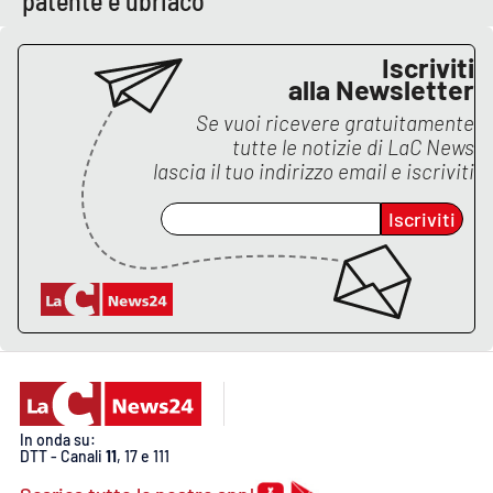
patente e ubriaco
PROGETTI
SPECIALI
Buona Sanità Calabria
Iscriviti
alla Newsletter
Se vuoi ricevere gratuitamente
LA
tutte le notizie di
LaC News
CALABRIAVISIONE
lascia il tuo indirizzo email e iscriviti
Destinazioni
Iscriviti
Eventi
Food
Storie
In onda su:
LAC
NETWORK
DTT - Canali
11
, 17 e 111