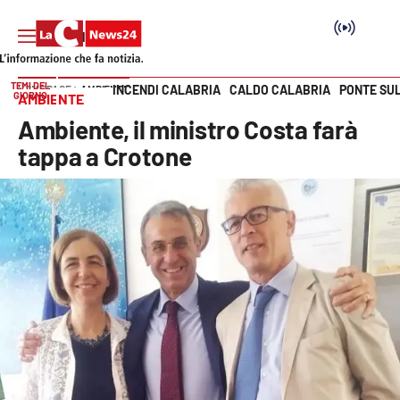
TEMI DEL
INCENDI CALABRIA
CALDO CALABRIA
PONTE SU
HOME PAGE
AMBIENTE
GIORNO
AMBIENTE
Vai
Ambiente, il ministro Costa farà
SEZIONI
tappa a Crotone
Cronaca
Politica
Attualità
Economia e lavoro
Italia Mondo