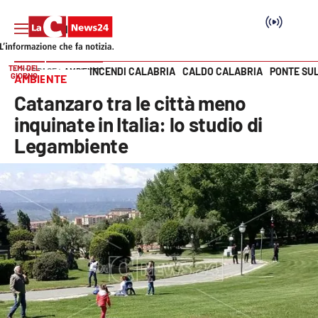
TEMI DEL
INCENDI CALABRIA
CALDO CALABRIA
PONTE SU
HOME PAGE
AMBIENTE
GIORNO
AMBIENTE
Vai
Catanzaro tra le città meno
SEZIONI
inquinate in Italia: lo studio di
Legambiente
Cronaca
Politica
Attualità
Economia e lavoro
Italia Mondo