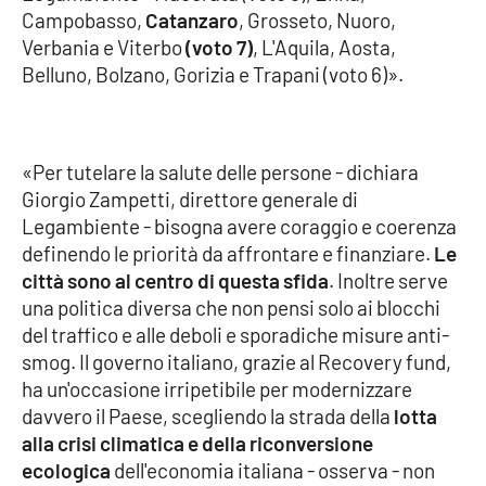
Campobasso,
Catanzaro
, Grosseto, Nuoro,
Verbania e Viterbo
(voto 7)
, L'Aquila, Aosta,
Cultura
Belluno, Bolzano, Gorizia e Trapani (voto 6)».
Economia e Lavoro
Politica
«Per tutelare la salute delle persone - dichiara
Giorgio Zampetti, direttore generale di
Sanità
Legambiente - bisogna avere coraggio e coerenza
definendo le priorità da affrontare e finanziare.
Le
Società
città sono al centro di questa sfida
. Inoltre serve
una politica diversa che non pensi solo ai blocchi
Sport
del traffico e alle deboli e sporadiche misure anti-
smog. Il governo italiano, grazie al Recovery fund,
ha un'occasione irripetibile per modernizzare
RUBRICHE
davvero il Paese, scegliendo la strada della
lotta
alla crisi climatica e della riconversione
Good Morning Vietnam
ecologica
dell'economia italiana - osserva - non