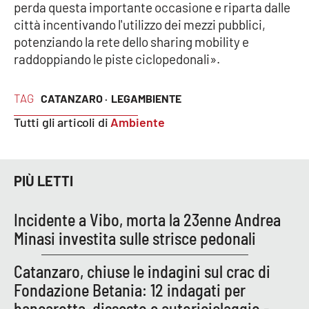
perda questa importante occasione e riparta dalle
Parchi Marini Calabria
città incentivando l'utilizzo dei mezzi pubblici,
potenziando la rete dello sharing mobility e
Leggendo Alvaro insieme
raddoppiando le piste ciclopedonali».
Imprese Di Calabria
TAG
CATANZARO ·
LEGAMBIENTE
Le perfidie di Antonella Grippo
Tutti gli articoli di
Ambiente
Venti di comunicazione
PIÙ LETTI
STREAMING
Incidente a Vibo, morta la 23enne Andrea
Minasi investita sulle strisce pedonali
LaC TV
Catanzaro, chiuse le indagini sul crac di
LaC Network
Fondazione Betania: 12 indagati per
bancarotta, dissesto e autoriciclaggio -
LaC OnAir