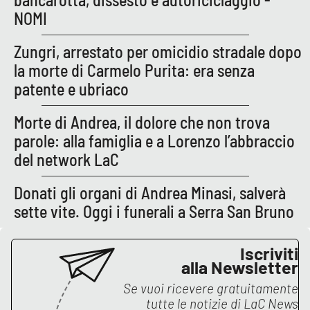
NOMI
Zungri, arrestato per omicidio stradale dopo
EDIZIONI
LOCALI
la morte di Carmelo Purita: era senza
Catanzaro
patente e ubriaco
Crotone
Morte di Andrea, il dolore che non trova
parole: alla famiglia e a Lorenzo l’abbraccio
Vibo Valentia
del network LaC
Reggio Calabria
Donati gli organi di Andrea Minasi, salverà
sette vite. Oggi i funerali a Serra San Bruno
Cosenza
Iscriviti
Lamezia Terme
alla Newsletter
Se vuoi ricevere gratuitamente
tutte le notizie di
LaC News