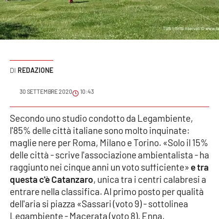
Sanità
Sport
Cultura
REDAZIONE
Podcast
30 SETTEMBRE 2020
10:43
Meteo
Secondo uno studio condotto da Legambiente,
l'85% delle città italiane sono molto inquinate:
Editoriali
maglie nere per Roma, Milano e Torino. «Solo il 15%
delle città - scrive l'associazione ambientalista - ha
raggiunto nei cinque anni un voto sufficiente»
e tra
VIDEO
questa c'è Catanzaro
, unica tra i centri calabresi a
Ambiente
entrare nella classifica. Al primo posto per qualità
dell'aria si piazza «Sassari (voto 9) - sottolinea
Cronaca
Legambiente - Macerata (voto 8), Enna,