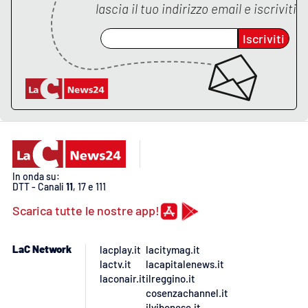
PROGETTI
SPECIALI
lascia il tuo indirizzo email e iscriviti
Buona Sanità Calabria
Iscriviti
LA
CALABRIAVISIONE
Destinazioni
Eventi
In onda su:
DTT - Canali
11
, 17 e 111
Food
Scarica tutte le nostre app!
Storie
LaC Network
lacplay.it
lacitymag.it
lactv.it
lacapitalenews.it
LAC
laconair.it
ilreggino.it
NETWORK
cosenzachannel.it
ilvibonese.it