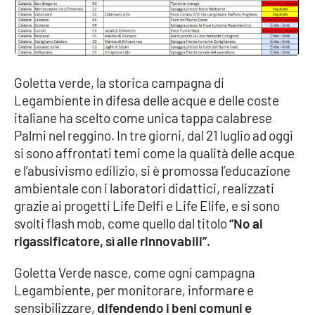
PROGETTI
SPECIALI
Buona Sanità Calabria
Goletta verde, la storica campagna di
LA
CALABRIAVISIONE
Legambiente in difesa delle acque e delle coste
italiane ha scelto come unica tappa calabrese
Destinazioni
Palmi nel reggino. In tre giorni, dal 21 luglio ad oggi
si sono affrontati temi come la qualità delle acque
Eventi
e l’abusivismo edilizio, si è promossa l’educazione
ambientale con i laboratori didattici, realizzati
Food
grazie ai progetti Life Delfi e Life Elife, e si sono
svolti flash mob, come quello dal titolo
“No al
Storie
rigassificatore, sì alle rinnovabili”.
Goletta Verde nasce, come ogni campagna
LAC
NETWORK
Legambiente, per monitorare, informare e
sensibilizzare,
difendendo i beni comuni e