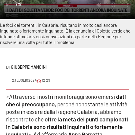
Sanità
Sport
Le foci dei torrenti, in Calabria, risultano in molto casi ancora
inquinate o fortemente inquinate. È la denuncia di Goletta verde che
Cultura
intende stimolare, così, nuove azioni da parte della Regione per
risolvere una volta per tutte il problema.
Podcast
Meteo
GIUSEPPE MANCINI
Editoriali
23 LUGLIO 2024
12:29
«Attraverso i nostri monitoraggi sono emersi
dati
che ci preoccupano
, perché nonostante le attività
VIDEO
poste in essere dalla Regione Calabria, abbiamo
Ambiente
riscontrato che
oltre la metà dei punti campionati
in Calabria sono risultati inquinati o fortemente
Cronaca
inquinati
». Ad affermarlo
Anna Parretta