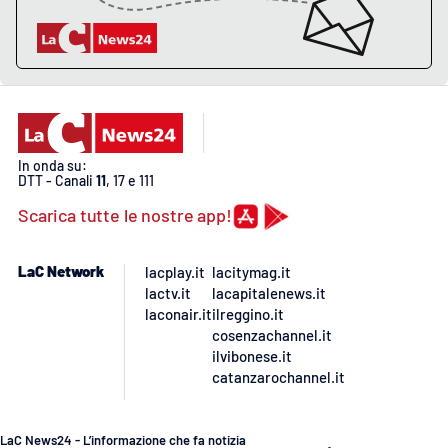
In onda su:
DTT - Canali
11
, 17 e 111
Scarica tutte le nostre app!
LaC Network
lacplay.it
lacitymag.it
lactv.it
lacapitalenews.it
laconair.it
ilreggino.it
cosenzachannel.it
ilvibonese.it
catanzarochannel.it
LaC News24 - L’informazione che fa notizia