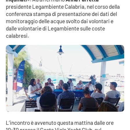
presidente Legambiente Calabria, nel corso della
Cultura
conferenza stampa di presentazione dei dati del
monitoraggio delle acque svolto dai volontari e
Economia e Lavoro
dalle volontarie di Legambiente sulle coste
calabresi.
Politica
Sanità
Società
Sport
RUBRICHE
Good Morning Vietnam
L’incontro è avvenuto questa mattina dalle ore
10:30 presso il Costa Viola Yacht Club, sul