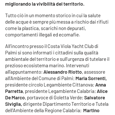
Lacplay.it
migliorando la vivibilità del territorio.
Lactv.it
Tutto ciò in un momento storico in cui la salute
delle acque è sempre più messa a rischio dai rifiuti
Laconair.it
come la plastica, scarichi non depurati,
comportamenti illegali ed ecomafie.
Lacitymag.it
All’incontro presso il Costa Viola Yacht Club di
Palmi si sono informati i cittadini sulla qualità
Lacapitalenews.it
ambientale del territorio e sull’urgenza di tutelare il
prezioso ecosistema marino. Intervenuti
Ilreggino.it
all’appuntamento:
Alessandro Riotto
, assessore
all'Ambiente del Comune di Palmi;
Maria Sorrenti,
Cosenzachannel.it
presidente circolo Legambiente Cittanova;
Anna
Parretta
, presidente Legambiente Calabria;
Alice
Ilvibonese.it
De Marco
, portavoce di Goletta Verde;
Salvatore
Siviglia,
dirigente Dipartimento Territorio e Tutela
Catanzarochannel.it
dell’Ambiente della Regione Calabria;
Martino