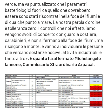
verde, ma va puntualizzato che i parametri
batteriologici fuori da quello che dovrebbero
essere sono stati riscontrati nella foce dei fiumi e
EDIZIONI
LOCALI
di qualche punto a mare. La nostra parola d'ordine
è tolleranza zero. I controlli che noi effettuiamo
Catanzaro
vengono svolti di concerto con guardia costiera,
carabinieri, e non si fermano alla foce dei fiumi, ma
Crotone
risalgono a monte, e vanno a individuare le persone
che versano sostanze nocive, attività industriali, e
Vibo Valentia
tanto altro».
È quanto ha affermato Michelangelo
Iannone, Commissario Straordinario Arpacal.
Reggio Calabria
Cosenza
Lamezia Terme