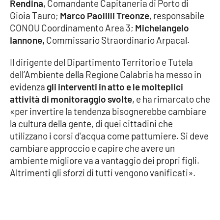
Rendina
, Comandante Capitaneria di Porto di
Gioia Tauro;
Marco Paolilli Treonze
, responsabile
APP
CONOU Coordinamento Area 3;
Michelangelo
Iannone,
Commissario Straordinario Arpacal.
Android
Il dirigente del Dipartimento Territorio e Tutela
Apple
dell’Ambiente della Regione Calabria ha messo in
evidenza
gli interventi in atto e le molteplici
attività di monitoraggio
svolte
, e ha rimarcato che
«per invertire la tendenza bisognerebbe cambiare
la cultura della gente, di quei cittadini che
utilizzano i corsi d'acqua come pattumiere. Si deve
cambiare approccio e capire che avere un
ambiente migliore va a vantaggio dei propri figli.
Altrimenti gli sforzi di tutti vengono vanificati».