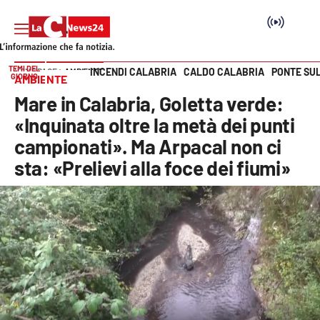
TEMI DEL
INCENDI CALABRIA
CALDO CALABRIA
PONTE SU
HOME PAGE
AMBIENTE
GIORNO
AMBIENTE
Vai
Mare in Calabria, Goletta verde:
SEZIONI
«Inquinata oltre la metà dei punti
campionati». Ma Arpacal non ci
Cronaca
sta: «Prelievi alla foce dei fiumi»
Politica
Attualità
Economia e lavoro
Italia Mondo