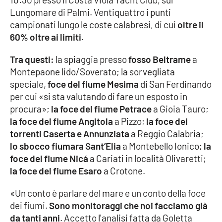
Parchi Marini Calabria
Lungomare di Palmi. Ventiquattro i punti
campionati lungo le coste calabresi, di cui
oltre il
Leggendo Alvaro insieme
60% oltre ai limiti
.
Tra questi:
la spiaggia presso
fosso Beltrame
a
Imprese Di Calabria
Montepaone lido/Soverato; la sorvegliata
speciale,
foce del fiume Mesima
di San Ferdinando
Le perfidie di Antonella Grippo
per cui «si sta valutando di fare un esposto in
procura»;
la foce del fiume Petrace
a Gioia Tauro;
Venti di comunicazione
la foce del fiume Angitola
a Pizzo;
la foce dei
torrenti Caserta e Annunziata
a Reggio Calabria;
lo sbocco fiumara Sant’Elia
a Montebello Ionico;
la
STREAMING
foce del fiume Nicá
a Cariati in località Olivaretti;
LaC TV
la foce del fiume Esaro
a Crotone.
«Un conto è parlare del mare e un conto della foce
LaC Network
dei fiumi.
Sono monitoraggi che noi facciamo già
da tanti anni
. Accetto l'analisi fatta da Goletta
LaC OnAir