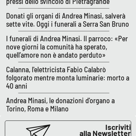
pressi dello svincolo di Pietragrande
Donati gli organi di Andrea Minasi, salverà
EDIZIONI
sette vite. Oggi i funerali a Serra San Bruno
LOCALI
Catanzaro
I funerali di Andrea Minasi. Il parroco: «Per
nove giorni la comunità ha sperato,
Crotone
quell’amore non è andato perduto»
Vibo Valentia
Calanna, l'elettricista Fabio Calabrò
folgorato mentre monta luminarie: morto a
Reggio Calabria
40 anni
Cosenza
Andrea Minasi, le donazioni d'organo a
Torino, Roma e Milano
Lamezia Terme
Iscriviti
alla Newsletter