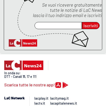
PROGETTI
SPECIALI
Se vuoi ricevere gratuitamente
tutte le notizie di
LaC News
Buona Sanità Calabria
lascia il tuo indirizzo email e iscriviti
Iscriviti
LA
CALABRIAVISIONE
Destinazioni
Eventi
Food
In onda su:
DTT - Canali
11
, 17 e 111
Storie
Scarica tutte le nostre app!
LAC
NETWORK
LaC Network
lacplay.it
lacitymag.it
lactv.it
lacapitalenews.it