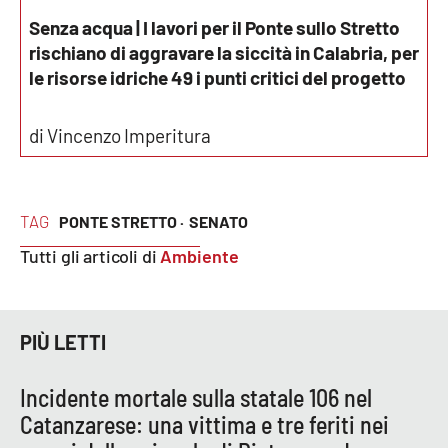
Parchi Marini Calabria
Senza acqua | I lavori per il Ponte sullo Stretto
rischiano di aggravare la siccità in Calabria, per
Leggendo Alvaro insieme
le risorse idriche 49 i punti critici del progetto
Imprese Di Calabria
di Vincenzo Imperitura
Le perfidie di Antonella Grippo
TAG
PONTE STRETTO ·
SENATO
Venti di comunicazione
Tutti gli articoli di
Ambiente
STREAMING
PIÙ LETTI
LaC TV
LaC Network
Incidente mortale sulla statale 106 nel
Catanzarese: una vittima e tre feriti nei
LaC OnAir