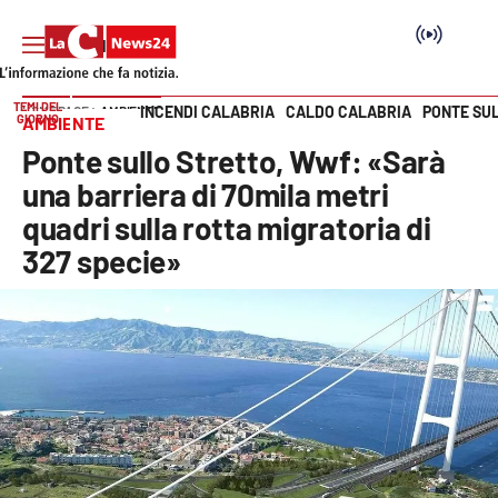
TEMI DEL
INCENDI CALABRIA
CALDO CALABRIA
PONTE SU
HOME PAGE
AMBIENTE
GIORNO
AMBIENTE
Vai
Ponte sullo Stretto, Wwf: «Sarà
SEZIONI
una barriera di 70mila metri
quadri sulla rotta migratoria di
Cronaca
327 specie»
Politica
Attualità
Economia e lavoro
Italia Mondo