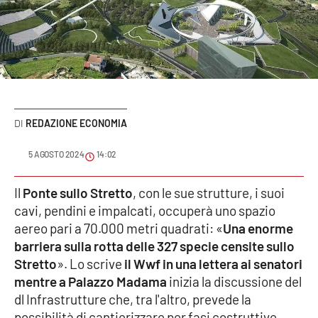
Sanità
Sport
Cultura
Podcast
REDAZIONE ECONOMIA
Meteo
5 AGOSTO 2024
14:02
Editoriali
Il
Ponte sullo Stretto
, con le sue strutture, i suoi
cavi, pendini e impalcati, occuperà uno spazio
aereo pari a 70.000 metri quadrati: «
Una enorme
barriera sulla rotta delle 327 specie censite sullo
VIDEO
Stretto
». Lo scrive
il Wwf in una lettera ai senatori
Ambiente
mentre a Palazzo Madama
inizia la discussione del
dl Infrastrutture che, tra l'altro, prevede la
Cronaca
possibilità di cantierizzare per fasi costruttive