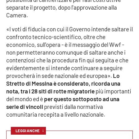
separate il progetto, dopo l'approvazione alla
Cultura
Camera.
«I voti di fiducia con cui il Governo intende saltare il
Economia e Lavoro
confronto tecnico-scientifico, oltre che
economico, sull'opera - è il messaggio del Wwf -
Politica
non permetteranno comunque di saltare anche i
contenziosi che la procedura fin qui seguita e che
Sanità
evidentemente si intende continuare a seguire
provocherà in sede nazionale ed europea».
Lo
Società
Stretto di Messina è considerato, ricorda una
nota, tra i 28 siti di rotte migratorie
più importanti
Sport
del mondo ed è
per questo sottoposto ad una
serie di vincoli
previsti dalla normativa
comunitaria recepita a livello nazionale.
RUBRICHE
Good Morning Vietnam
↓
LEGGI ANCHE