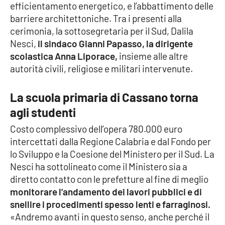
efficientamento energetico, e l’abbattimento delle
barriere architettoniche. Tra i presenti alla
Cultura
cerimonia, la sottosegretaria per il Sud, Dalila
Nesci,
il sindaco Gianni Papasso, la dirigente
Economia e Lavoro
scolastica
Anna Liporace,
insieme alle altre
autorità civili, religiose e militari intervenute.
Politica
La scuola primaria di Cassano torna
Sanità
agli studenti
Società
Costo complessivo dell’opera 780.000 euro
intercettati dalla Regione Calabria e dal Fondo per
Sport
lo Sviluppo e la Coesione del Ministero per il Sud. La
Nesci ha sottolineato come il Ministero sia a
diretto contatto con le prefetture al fine di meglio
RUBRICHE
monitorare l’andamento dei lavori pubblici e di
snellire i procedimenti spesso lenti e farraginosi.
Good Morning Vietnam
«Andremo avanti in questo senso, anche perché il