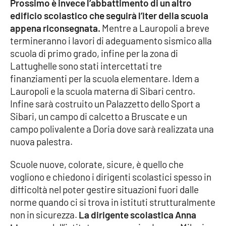
Prossimo è invece l’abbattimento di un altro
edificio scolastico che seguirà l’iter della scuola
appena riconsegnata.
Mentre a Lauropoli a breve
EDIZIONI
LOCALI
termineranno i lavori di adeguamento sismico alla
scuola di primo grado, infine per la zona di
Catanzaro
Lattughelle sono stati intercettati tre
finanziamenti per la scuola elementare. Idem a
Crotone
Lauropoli e la scuola materna di Sibari centro.
Infine sarà costruito un Palazzetto dello Sport a
Vibo Valentia
Sibari, un campo di calcetto a Bruscate e un
campo polivalente a Doria dove sarà realizzata una
Reggio Calabria
nuova palestra.
Scuole nuove, colorate, sicure, è quello che
Cosenza
vogliono e chiedono i dirigenti scolastici spesso in
difficoltà nel poter gestire situazioni fuori dalle
Lamezia Terme
norme quando ci si trova in istituti strutturalmente
non in sicurezza.
La dirigente scolastica Anna