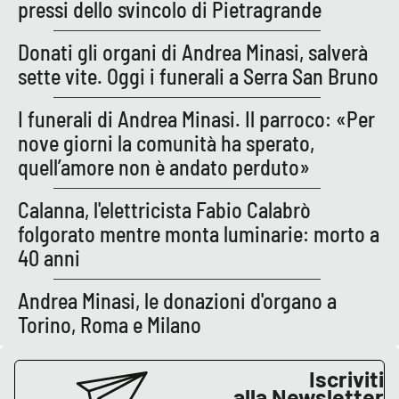
Lacplay.it
pressi dello svincolo di Pietragrande
Donati gli organi di Andrea Minasi, salverà
Lactv.it
sette vite. Oggi i funerali a Serra San Bruno
Laconair.it
I funerali di Andrea Minasi. Il parroco: «Per
nove giorni la comunità ha sperato,
Lacitymag.it
quell’amore non è andato perduto»
Lacapitalenews.it
Calanna, l'elettricista Fabio Calabrò
folgorato mentre monta luminarie: morto a
Ilreggino.it
40 anni
Cosenzachannel.it
Andrea Minasi, le donazioni d'organo a
Torino, Roma e Milano
Ilvibonese.it
Catanzarochannel.it
Iscriviti
alla Newsletter