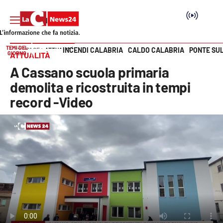
TEMI DEL
INCENDI CALABRIA
CALDO CALABRIA
PONTE SU
HOME PAGE
ATTUALITÀ
GIORNO
ATTUALITÀ
Vai
A Cassano scuola primaria
SEZIONI
demolita e ricostruita in tempi
record -Video
Cronaca
Politica
Attualità
Economia e lavoro
Italia Mondo