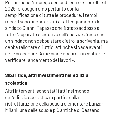
Pnrr impone l’impiego dei fondi entro e non oltre il
Parchi Marini Calabria
2026, proseguiremo pertanto con la
semplificazione di tutte le procedure. I tempi
Leggendo Alvaro insieme
record sono anche dovuti all’atteggiamento del
sindaco Gianni Papasso che è stato addosso a
Imprese Di Calabria
tutto l’apparato esecutivo dell’opera: «Credo che
un sindaco non debba stare dietro la scrivania, ma
Le perfidie di Antonella Grippo
debba tallonare gli uffici affinché si vada avanti
nelle procedure. A me piace andare sui cantieri e
Venti di comunicazione
verificare l’andamento dei lavori».
Sibaritide, altri investimenti nell’edilizia
STREAMING
scolastica
LaC TV
Altri interventi sono stati fatti nel mondo
dell’edilizia scolastica a partire dalla
LaC Network
ristrutturazione della scuola elementare Lanza-
Milani, una delle scuole più antiche di Cassano.
LaC OnAir