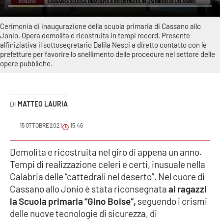
Sanità
Cerimonia di inaugurazione della scuola primaria di Cassano allo
Sport
Jonio. Opera demolita e ricostruita in tempi record. Presente
all’iniziativa il sottosegretario Dalila Nesci a diretto contatto con le
prefetture per favorire lo snellimento delle procedure nel settore delle
Cultura
opere pubbliche.
Podcast
MATTEO LAURIA
Meteo
15 OTTOBRE 2021
15:46
Editoriali
Demolita e ricostruita nel giro di appena un anno.
Tempi di realizzazione celeri e certi, inusuale nella
VIDEO
Calabria delle “cattedrali nel deserto”. Nel cuore di
Cassano allo Jonio è stata riconsegnata
ai ragazzi
Ambiente
la Scuola primaria “Gino Boise”,
seguendo i crismi
delle nuove tecnologie di sicurezza, di
Cronaca