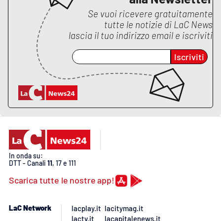
Se vuoi ricevere gratuitamente
APP
tutte le notizie di
LaC News
lascia il tuo indirizzo email e iscriviti
Android
Iscriviti
Apple
In onda su:
DTT - Canali
11
, 17 e 111
Scarica tutte le nostre app!
LaC Network
lacplay.it
lacitymag.it
lactv.it
lacapitalenews.it