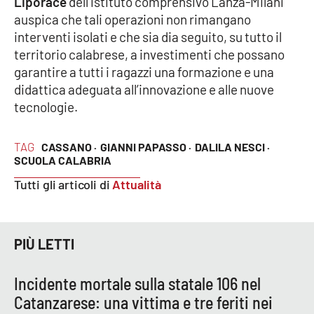
Liporace
dell’istituto comprensivo Lanza-Milani
PROGETTI
SPECIALI
auspica che tali operazioni non rimangano
interventi isolati e che sia dia seguito, su tutto il
Buona Sanità Calabria
territorio calabrese, a investimenti che possano
garantire a tutti i ragazzi una formazione e una
didattica adeguata all’innovazione e alle nuove
LA
CALABRIAVISIONE
tecnologie.
Destinazioni
TAG
CASSANO ·
GIANNI PAPASSO ·
DALILA NESCI ·
Eventi
SCUOLA CALABRIA
Tutti gli articoli di
Attualità
Food
Storie
PIÙ LETTI
Incidente mortale sulla statale 106 nel
LAC
NETWORK
Catanzarese: una vittima e tre feriti nei