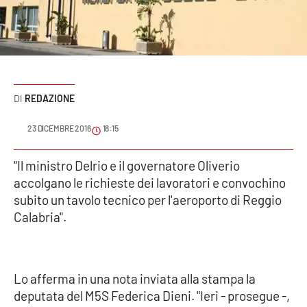
Sanità
Sport
Cultura
REDAZIONE
Podcast
23 DICEMBRE 2016
18:15
Meteo
"Il ministro Delrio e il governatore Oliverio
accolgano le richieste dei lavoratori e convochino
Editoriali
subito un tavolo tecnico per l'aeroporto di Reggio
Calabria".
VIDEO
Ambiente
Lo afferma in una nota inviata alla stampa la
deputata del M5S Federica Dieni. "Ieri - prosegue -,
Cronaca