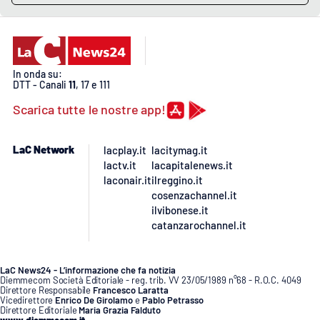
Lacplay.it
Lactv.it
In onda su:
Laconair.it
DTT - Canali
11
, 17 e 111
Scarica tutte le nostre app!
Lacitymag.it
Lacapitalenews.it
LaC Network
lacplay.it
lacitymag.it
lactv.it
lacapitalenews.it
laconair.it
ilreggino.it
Ilreggino.it
cosenzachannel.it
ilvibonese.it
Cosenzachannel.it
catanzarochannel.it
Ilvibonese.it
LaC News24 - L’informazione che fa notizia
Diemmecom Società Editoriale - reg. trib. VV 23/05/1989 n°68 - R.O.C. 4049
Direttore Responsabile
Francesco Laratta
Catanzarochannel.it
Vicedirettore
Enrico De Girolamo
e
Pablo Petrasso
Direttore Editoriale
Maria Grazia Falduto
www.diemmecom.it