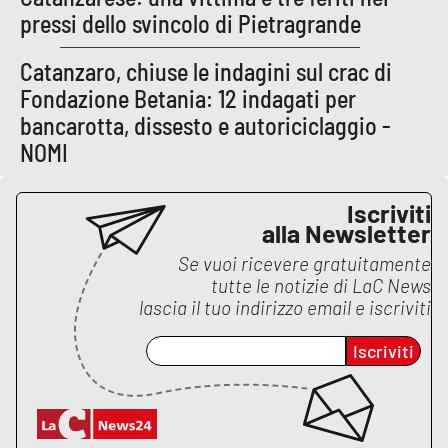
PROGETTI
SPECIALI
pressi dello svincolo di Pietragrande
Buona Sanità Calabria
Catanzaro, chiuse le indagini sul crac di
Fondazione Betania: 12 indagati per
bancarotta, dissesto e autoriciclaggio -
LA
CALABRIAVISIONE
NOMI
Destinazioni
Iscriviti
Eventi
alla Newsletter
Se vuoi ricevere gratuitamente
Food
tutte le notizie di
LaC News
lascia il tuo indirizzo email e iscriviti
Storie
Iscriviti
LAC
NETWORK