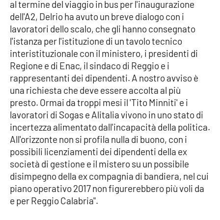
al termine del viaggio in bus per l'inaugurazione
dell'A2, Delrio ha avuto un breve dialogo con i
Cultura
lavoratori dello scalo, che gli hanno consegnato
l'istanza per l'istituzione di un tavolo tecnico
Economia e Lavoro
interistituzionale con il ministero, i presidenti di
Regione e di Enac, il sindaco di Reggio e i
Politica
rappresentanti dei dipendenti. A nostro avviso è
una richiesta che deve essere accolta al più
Sanità
presto. Ormai da troppi mesi il 'Tito Minniti' e i
lavoratori di Sogas e Alitalia vivono in uno stato di
Società
incertezza alimentato dall'incapacità della politica.
All'orizzonte non si profila nulla di buono, con i
Sport
possibili licenziamenti dei dipendenti della ex
società di gestione e il mistero su un possibile
disimpegno della ex compagnia di bandiera, nel cui
RUBRICHE
piano operativo 2017 non figurerebbero più voli da
e per Reggio Calabria".
Good Morning Vietnam