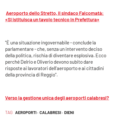
Parchi Marini Calabria
Aeroporto dello Stretto, il sindaco Falcomatà:
Leggendo Alvaro insieme
«Si istituisca un tavolo tecnico in Prefettura»
Imprese Di Calabria
"È una situazione ingovernabile - conclude la
Le perfidie di Antonella Grippo
parlamentare - che, senza un intervento deciso
della politica, rischia di diventare esplosiva. Ecco
Venti di comunicazione
perché Delrio e Oliverio devono subito dare
risposte ai lavoratori dell'aeroporto e ai cittadini
della provincia di Reggio".
STREAMING
LaC TV
Verso la gestione unica degli aeroporti calabresi?
LaC Network
TAG
AEROPORTI ·
CALABRESI ·
DIENI
LaC OnAir