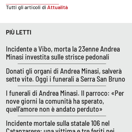
Tutti gli articoli di
Attualità
EDIZIONI
LOCALI
PIÙ LETTI
Catanzaro
Incidente a Vibo, morta la 23enne Andrea
Crotone
Minasi investita sulle strisce pedonali
Vibo Valentia
Donati gli organi di Andrea Minasi, salverà
sette vite. Oggi i funerali a Serra San Bruno
Reggio Calabria
I funerali di Andrea Minasi. Il parroco: «Per
Cosenza
nove giorni la comunità ha sperato,
quell’amore non è andato perduto»
Lamezia Terme
Incidente mortale sulla statale 106 nel
Catanzarese: una vittima e tre feriti nei