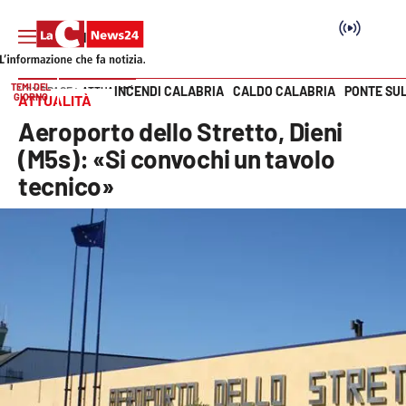
TEMI DEL
INCENDI CALABRIA
CALDO CALABRIA
PONTE SU
HOME PAGE
ATTUALITÀ
GIORNO
ATTUALITÀ
Vai
Aeroporto dello Stretto, Dieni
SEZIONI
(M5s): «Si convochi un tavolo
tecnico»
Cronaca
Politica
Attualità
Economia e lavoro
Italia Mondo