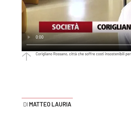
Politica
Sanità
Società
Sport
Corigliano Rossano, città che soffre costi insostenibili per 
Rubriche
Good Morning Vietnam
Parchi Marini Calabria
Leggendo Alvaro insieme
MATTEO LAURIA
Imprese Di Calabria
Le perfidie di Antonella Grippo