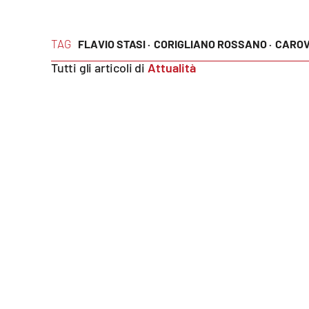
Food
TAG
FLAVIO STASI ·
CORIGLIANO ROSSANO ·
CAROVI
Storie
Tutti gli articoli di
Attualità
LaC
Network
Lacplay.it
Lactv.it
Laconair.it
Lacitymag.it
Lacapitalenews.it
Ilreggino.it