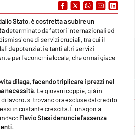
llo Stato, è costretta a subire un
ta
determinato da fattori internazionali ed
smissione di servizi cruciali, tra cui il
ali depotenziati e tanti altri servizi
ante per l'economia locale, che ormai giace
ovita dilaga, facendo triplicare i prezzi nel
ima necessità
. Le giovani coppie, già in
i lavoro, si trovano ora escluse dal credito
ressi in costante crescita. È un'agonia
sindaco
Flavio Stasi denuncia l'assenza
genti.