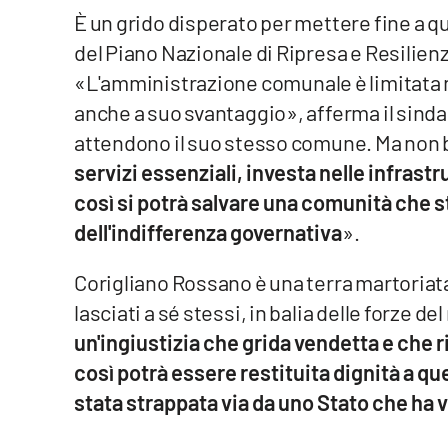
È un grido disperato per mettere fine a qu
Reggio Calabria
del Piano Nazionale di Ripresa e Resilienz
«L'amministrazione comunale è limitata nel
Cosenza
anche a suo svantaggio», afferma il sinda
Lamezia Terme
attendono il suo stesso comune. Ma non 
servizi essenziali, investa nelle infrastr
così si potrà salvare una comunità che 
Progetti
speciali
dell'indifferenza governativa
».
Buona Sanità Calabria
Corigliano Rossano è una terra martoriata
lasciati a sé stessi, in balia delle forze d
La
Calabriavisione
un'ingiustizia che grida vendetta e che 
Destinazioni
così potrà essere restituita dignità a q
stata strappata via da uno Stato che ha vo
Eventi