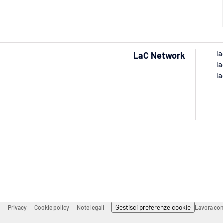
la
LaC Network
la
la
Gestisci preferenze cookie
e
Privacy
Cookie policy
Note legali
Lavora con