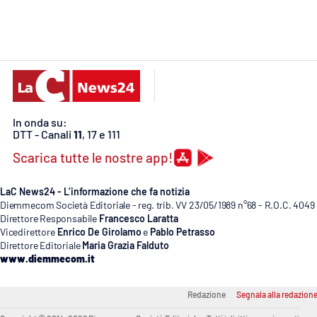
Cosenzachannel.it
Ilvibonese.it
Catanzarochannel.it
In onda su:
App
DTT - Canali
11
, 17 e 111
Android
Scarica tutte le nostre app!
Apple
LaC News24 - L’informazione che fa notizia
Diemmecom Società Editoriale - reg. trib. VV 23/05/1989 n°68 - R.O.C. 4049
Direttore Responsabile
Francesco Laratta
Vicedirettore
Enrico De Girolamo
e
Pablo Petrasso
Direttore Editoriale
Maria Grazia Falduto
www.diemmecom.it
Vai
Redazione
Segnala alla redazion