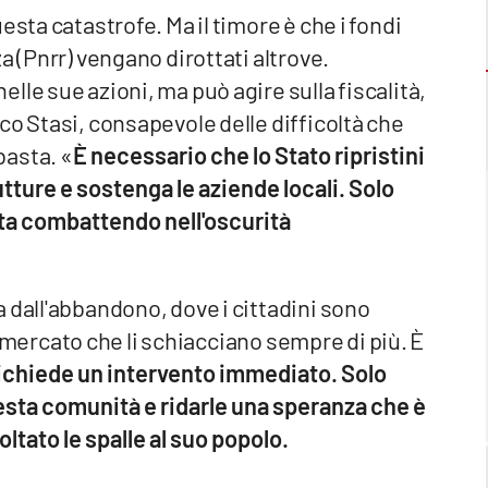
esta catastrofe. Ma il timore è che i fondi
a (Pnrr) vengano dirottati altrove.
le sue azioni, ma può agire sulla fiscalità,
co Stasi, consapevole delle difficoltà che
basta. «
È necessario che lo Stato ripristini
utture e sostenga le aziende locali. Solo
sta combattendo nell'oscurità
 dall'abbandono, dove i cittadini sono
el mercato che li schiacciano sempre di più. È
richiede un intervento immediato. Solo
uesta comunità e ridarle una speranza che è
ltato le spalle al suo popolo.