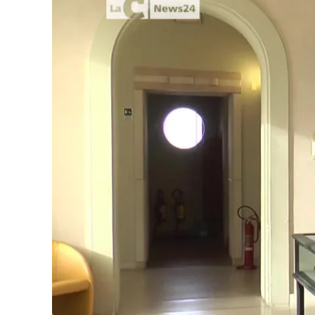
Cultura
Podcast
Meteo
Editoriali
Video
Ambiente
Cronaca
Cultura
Economia e Lavoro