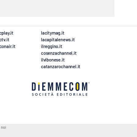
cplay.it
lacitymag.it
ctv.it
lacapitalenews.it
conair.it
ilreggino.it
cosenzachannel.it
ilvibonese.it
catanzarochannel.it
 noi