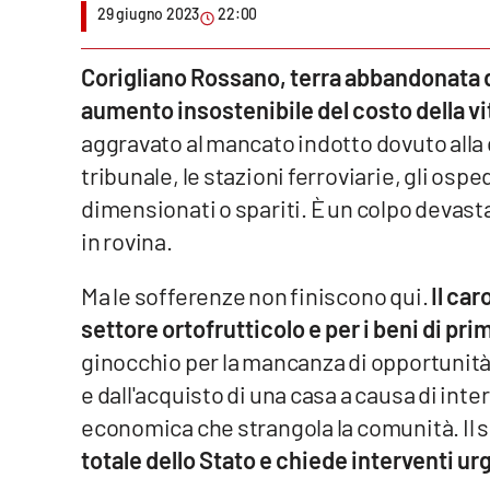
29 giugno 2023
22:00
Venti di comunicazione
Corigliano Rossano, terra abbandonata da
aumento insostenibile del costo della vi
Streaming
aggravato al mancato indotto dovuto alla di
LaC TV
tribunale, le stazioni ferroviarie, gli osped
LaC Network
dimensionati o spariti. È un colpo devast
in rovina.
LaC OnAir
Ma le sofferenze non finiscono qui.
Il car
Edizioni
settore ortofrutticolo e per i beni di pr
locali
ginocchio per la mancanza di opportunità d
Catanzaro
e dall'acquisto di una casa a causa di inte
economica che strangola la comunità. Il 
Crotone
totale dello Stato e chiede interventi ur
Vibo Valentia