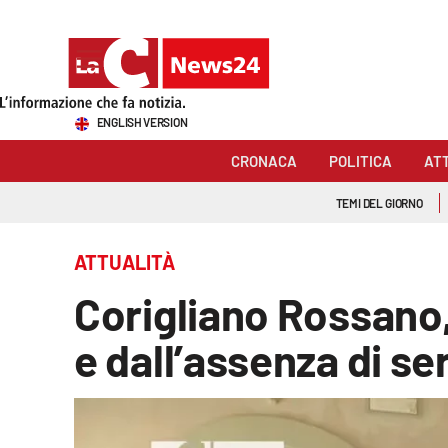
Sezioni
ENGLISH VERSION
Cronaca
CRONACA
POLITICA
AT
Politica
TEMI DEL GIORNO
Attualità
ATTUALITÀ
Economia e lavoro
Corigliano Rossano,
Italia Mondo
e dall’assenza di ser
Sanità
Sport