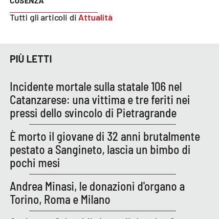
COSENZA
PROGETTI
SPECIALI
Tutti gli articoli di
Attualità
Buona Sanità Calabria
PIÙ LETTI
LA
CALABRIAVISIONE
Incidente mortale sulla statale 106 nel
Destinazioni
Catanzarese: una vittima e tre feriti nei
pressi dello svincolo di Pietragrande
Eventi
È morto il giovane di 32 anni brutalmente
Food
pestato a Sangineto, lascia un bimbo di
pochi mesi
Storie
Andrea Minasi, le donazioni d'organo a
Torino, Roma e Milano
LAC
NETWORK