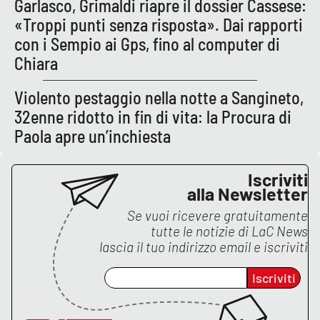
Garlasco, Grimaldi riapre il dossier Cassese:
Lacplay.it
«Troppi punti senza risposta». Dai rapporti
Lactv.it
con i Sempio ai Gps, fino al computer di
Chiara
Laconair.it
Violento pestaggio nella notte a Sangineto,
Lacitymag.it
32enne ridotto in fin di vita: la Procura di
Paola apre un’inchiesta
Lacapitalenews.it
Iscriviti
Ilreggino.it
alla Newsletter
Se vuoi ricevere gratuitamente
Cosenzachannel.it
tutte le notizie di
LaC News
lascia il tuo indirizzo email e iscriviti
Ilvibonese.it
Iscriviti
Catanzarochannel.it