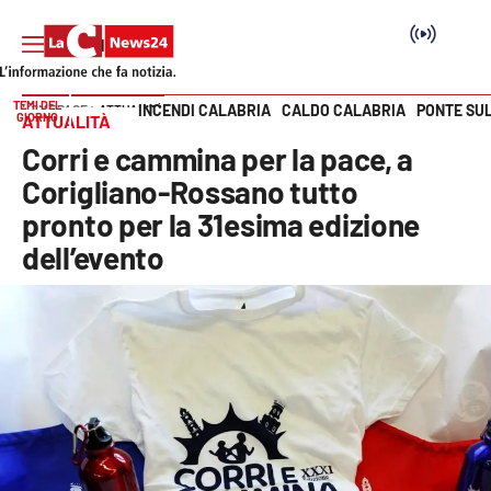
TEMI DEL
INCENDI CALABRIA
CALDO CALABRIA
PONTE SU
HOME PAGE
ATTUALITÀ
GIORNO
ATTUALITÀ
Vai
Corri e cammina per la pace, a
SEZIONI
Corigliano-Rossano tutto
pronto per la 31esima edizione
Cronaca
dell’evento
Politica
Attualità
Economia e lavoro
Italia Mondo