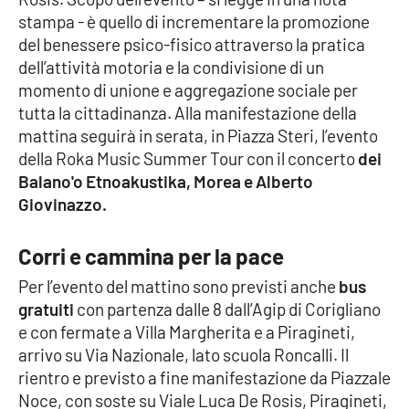
stampa - è quello di incrementare la promozione
Cultura
del benessere psico-fisico attraverso la pratica
dell’attività motoria e la condivisione di un
Economia e Lavoro
momento di unione e aggregazione sociale per
tutta la cittadinanza. Alla manifestazione della
Politica
mattina seguirà in serata, in Piazza Steri, l’evento
della Roka Music Summer Tour con il concerto
dei
Sanità
Balano'o Etnoakustika, Morea e Alberto
Giovinazzo.
Società
Corri e cammina per la pace
Sport
Per l’evento del mattino sono previsti anche
bus
gratuiti
con partenza dalle 8 dall’Agip di Corigliano
e con fermate a Villa Margherita e a Piragineti,
RUBRICHE
arrivo su Via Nazionale, lato scuola Roncalli. Il
rientro e previsto a fine manifestazione da Piazzale
Good Morning Vietnam
Noce, con soste su Viale Luca De Rosis, Piragineti,