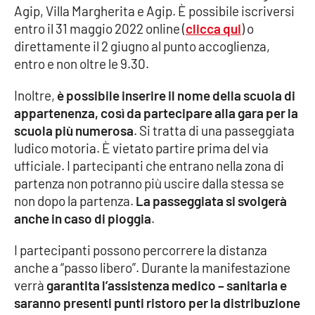
Agip, Villa Margherita e Agip. È possibile iscriversi
Parchi Marini Calabria
entro il 31 maggio 2022 online (
clicca qui
) o
direttamente il 2 giugno al punto accoglienza,
Leggendo Alvaro insieme
entro e non oltre le 9.30.
Imprese Di Calabria
Inoltre,
è possibile inserire il nome della scuola di
appartenenza, così da partecipare alla gara per la
Le perfidie di Antonella Grippo
scuola più numerosa
. Si tratta di una passeggiata
ludico motoria. È vietato partire prima del via
Venti di comunicazione
ufficiale. I partecipanti che entrano nella zona di
partenza non potranno più uscire dalla stessa se
non dopo la partenza.
La passeggiata si svolgerà
STREAMING
anche in caso di pioggia
.
LaC TV
I partecipanti possono percorrere la distanza
anche a “passo libero”. Durante la manifestazione
LaC Network
verrà
garantita l’assistenza medico – sanitaria e
saranno presenti punti ristoro per la distribuzione
LaC OnAir