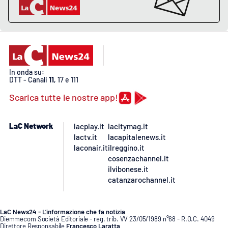
APP
Android
Apple
In onda su:
DTT - Canali
11
, 17 e 111
Scarica tutte le nostre app!
LaC Network
lacplay.it
lacitymag.it
lactv.it
lacapitalenews.it
laconair.it
ilreggino.it
cosenzachannel.it
ilvibonese.it
catanzarochannel.it
LaC News24 - L’informazione che fa notizia
Diemmecom Società Editoriale - reg. trib. VV 23/05/1989 n°68 - R.O.C. 4049
Direttore Responsabile
Francesco Laratta