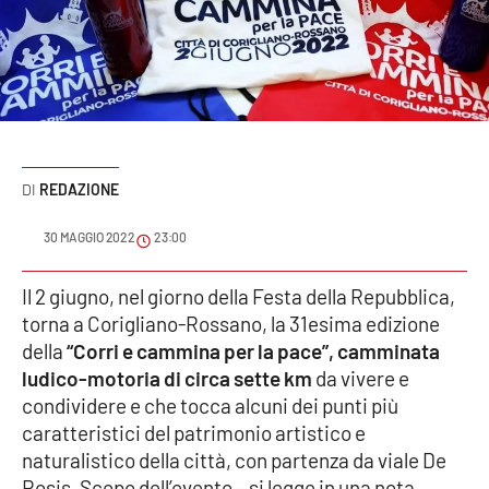
Sanità
Sport
Cultura
Podcast
REDAZIONE
Meteo
30 MAGGIO 2022
23:00
Editoriali
Il 2 giugno, nel giorno della Festa della Repubblica,
torna a Corigliano-Rossano, la 31esima edizione
della
“Corri e cammina per la pace”, camminata
ludico-motoria di circa sette km
da vivere e
VIDEO
condividere e che tocca alcuni dei punti più
Ambiente
caratteristici del patrimonio artistico e
naturalistico della città, con partenza da viale De
Cronaca
Rosis. Scopo dell’evento – si legge in una nota