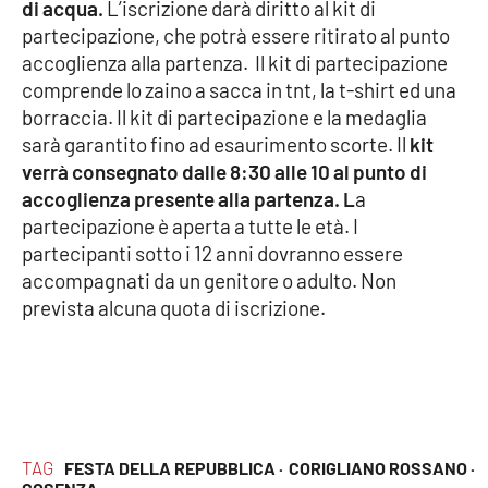
di acqua.
L’iscrizione darà diritto al kit di
partecipazione, che potrà essere ritirato al punto
accoglienza alla partenza. Il kit di partecipazione
EDIZIONI
LOCALI
comprende lo zaino a sacca in tnt, la t-shirt ed una
borraccia. Il kit di partecipazione e la medaglia
Catanzaro
sarà garantito fino ad esaurimento scorte. Il
kit
verrà consegnato dalle 8:30 alle 10 al punto di
Crotone
accoglienza presente alla partenza. L
a
partecipazione è aperta a tutte le età. I
Vibo Valentia
partecipanti sotto i 12 anni dovranno essere
accompagnati da un genitore o adulto. Non
Reggio Calabria
prevista alcuna quota di iscrizione.
Cosenza
Lamezia Terme
TAG
FESTA DELLA REPUBBLICA ·
CORIGLIANO ROSSANO ·