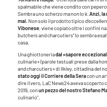
spalmabile che viene condito con pepero
Venti di comunicazione
Sembra uno scherzo ma non lo è.
Anzi, la
mai.
Non solo il prodotto tipico d’eccelle
Streaming
Vibonese
, viene copiato oltre i confini n
LaC TV
butchers and charcutiers” lo sembra esal
casa.
LaC Network
Una ghiottoneria
dal «sapore ecceziona
LaC OnAir
culinarie» (parole testuali prese dalla h
and charcutiers» di Ilkley, cittadina del n
Edizioni
locali
stato oggi il Corriere della Sera
con un art
dire il vero, LaC News24 aveva scoperto c
Catanzaro
2019, con
un pezzo del nostro Stefano 
Crotone
culinario".
Vibo Valentia