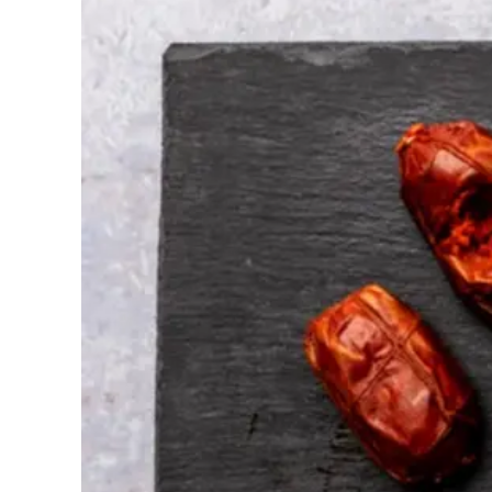
Cultura
Podcast
Meteo
Editoriali
Video
Ambiente
Cronaca
Cultura
Economia e Lavoro