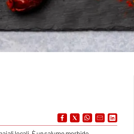
 maiali locali. È un salume morbido