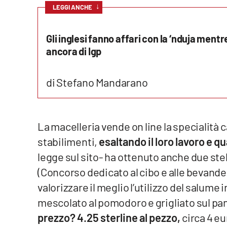
↓
LEGGI ANCHE
Reggio Calabria
Gli inglesi fanno affari con la ‘nduja mentr
Cosenza
ancora di Igp
Lamezia Terme
di Stefano Mandarano
Progetti
speciali
La macelleria vende on line la specialità c
Buona Sanità Calabria
stabilimenti,
esaltando il loro lavoro e q
legge sul sito- ha ottenuto anche due stel
La
Calabriavisione
(Concorso dedicato al cibo e alle bevand
valorizzare il meglio l’utilizzo del salume
Destinazioni
mescolato al pomodoro e grigliato sul pane
Eventi
prezzo? 4.25 sterline al pezzo,
circa 4 e