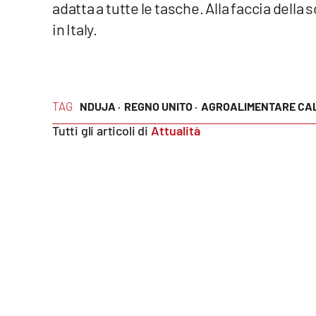
adatta a tutte le tasche. Alla faccia della
Food
in Italy.
Storie
LaC
Network
TAG
NDUJA ·
REGNO UNITO ·
AGROALIMENTARE CA
Lacplay.it
Tutti gli articoli di
Attualità
Lactv.it
Laconair.it
Lacitymag.it
Lacapitalenews.it
Ilreggino.it