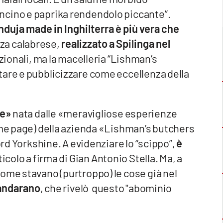
ncino e paprika rendendolo piccante”.
 nduja made in Inghilterra è più vera che
nza calabrese,
realizzato a Spilinga nel
azionali, ma la macelleria “Lishman’s
tare e pubblicizzare come eccellenza della
le»
nata dalle «meravigliose esperienze
ome page) della azienda «Lishman’s butchers
ord Yorkshine. A evidenziare lo “scippo”,
è
icolo a firma di Gian Antonio Stella. Ma, a
ome stavano (purtroppo) le cose già nel
Mandarano
, che rivelò questo "abominio