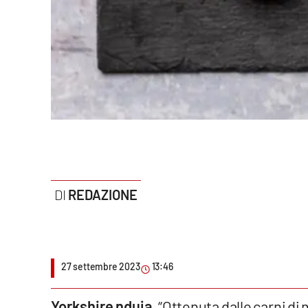
Politica
Sanità
Società
Sport
Rubriche
Good Morning Vietnam
REDAZIONE
Parchi Marini Calabria
Leggendo Alvaro insieme
27 settembre 2023
13:46
Imprese Di Calabria
Le perfidie di Antonella Grippo
Yorkshire nduja.
“Ottenuta dalle carni di