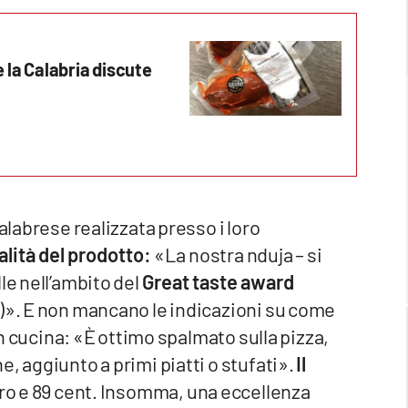
e la Calabria discute
alabrese realizzata presso i loro
ualità del prodotto:
«La nostra nduja – si
le nell’ambito del
Great taste award
e)». E non mancano le indicazioni su come
 in cucina: «È ottimo spalmato sulla pizza,
, aggiunto a primi piatti o stufati».
Il
uro e 89 cent. Insomma, una eccellenza