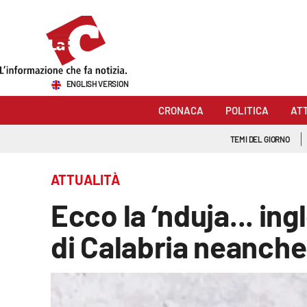
Sezioni
ENGLISH VERSION
Cronaca
CRONACA
POLITICA
AT
Politica
TEMI DEL GIORNO
Attualità
ATTUALITÀ
Economia e lavoro
Ecco la ‘nduja... ing
Italia Mondo
di Calabria neanche
Sanità
Sport