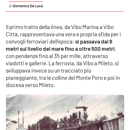
PROGETTI
SPECIALI
Domenico De Luca
Buona Sanità Calabria
Il primo tratto della linea, da Vibo Marina a Vibo
Città, rappresentava una vera e propria sfida per i
LA
CALABRIAVISIONE
convogli ferroviari dell’epoca:
si passava dai 6
metri sul livello del mare fino a oltre 500 metri
,
Destinazioni
con pendenze fino al 35 per mille, attraverso
viadotti e gallerie. La ferrovia, da Vibo a Mileto, si
Eventi
sviluppava invece su un tracciato più
pianeggiante, tra le colline del Monte Poro e poi in
Food
discesa verso Mileto.
Storie
LAC
NETWORK