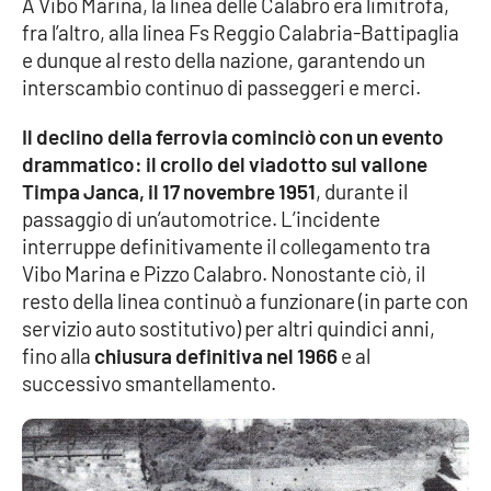
A Vibo Marina, la linea delle Calabro era limitrofa,
fra l’altro, alla linea Fs Reggio Calabria-Battipaglia
APP
e dunque al resto della nazione, garantendo un
interscambio continuo di passeggeri e merci.
Android
Il declino della ferrovia cominciò con un evento
Apple
drammatico: il crollo del viadotto sul vallone
Timpa Janca, il 17 novembre 1951
, durante il
passaggio di un’automotrice. L’incidente
interruppe definitivamente il collegamento tra
Vibo Marina e Pizzo Calabro. Nonostante ciò, il
resto della linea continuò a funzionare (in parte con
servizio auto sostitutivo) per altri quindici anni,
fino alla
chiusura definitiva nel 1966
e al
successivo smantellamento.