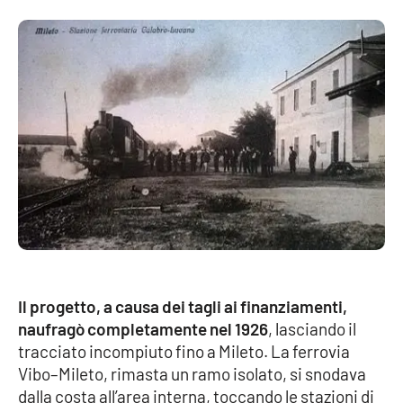
Parchi Marini Calabria
Leggendo Alvaro insieme
Imprese Di Calabria
Le perfidie di Antonella Grippo
Venti di comunicazione
STREAMING
Il progetto, a causa dei tagli ai finanziamenti,
LaC TV
naufragò completamente nel 1926
, lasciando il
tracciato incompiuto fino a Mileto. La ferrovia
LaC Network
Vibo–Mileto, rimasta un ramo isolato, si snodava
dalla costa all’area interna, toccando le stazioni di
LaC OnAir