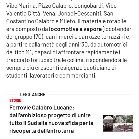
Vibo Marina, Pizzo Calabro, Longobardi, Vibo
Valentia Città, Vena, Jonadi-Cessaniti, San
Costantino Calabro e Mileto. Il materiale rotabile
EDIZIONI
LOCALI
era composto da
locomotive a vapore
(locotender
del gruppo 170), carri merci e carrozze terrazzini e,
Catanzaro
a partire dalla metà degli anni ’30, da automotrici
del tipo M1, capaci di affrontare rapidamente il
Crotone
tracciato tortuoso tra le colline, rispondendo alle
sempre più crescenti esigenze quotidiane di
Vibo Valentia
studenti, lavoratori e commercianti.
Reggio Calabria
Cosenza
STORIE
Ferrovie Calabro Lucane:
dall’ambizioso progetto di unire
Lamezia Terme
tutto il Sud alla nuova sfida per la
riscoperta dell’entroterra