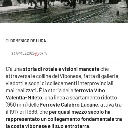
Sanità
Sport
Cultura
DOMENICO DE LUCA
Podcast
23 APRILE 2025
04:15
Meteo
C’è una
storia di rotaie e visioni mancate
che
attraversa le colline del Vibonese, fatta di gallerie,
Editoriali
viadotti e sogni di collegamenti interprovinciali
mai realizzati. È la storia della
ferrovia Vibo
Valentia-Mileto
, una linea a scartamento ridotto
VIDEO
(950 mm) delle
Ferrovie Calabro Lucane
, attiva tra
Ambiente
il 1917 e il 1966, che
per quasi mezzo secolo ha
rappresentato un collegamento fondamentale tra
Cronaca
la costa vibonese e il suo entroterra
.