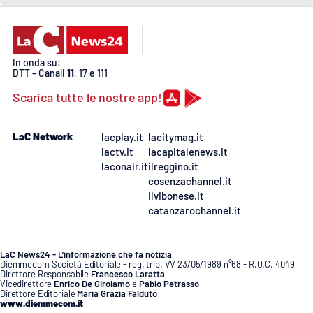
In onda su:
DTT - Canali
11
, 17 e 111
Scarica tutte le nostre app!
LaC Network
lacplay.it
lacitymag.it
lactv.it
lacapitalenews.it
laconair.it
ilreggino.it
cosenzachannel.it
ilvibonese.it
catanzarochannel.it
LaC News24 - L’informazione che fa notizia
Diemmecom Società Editoriale - reg. trib. VV 23/05/1989 n°68 - R.O.C. 4049
Direttore Responsabile
Francesco Laratta
Vicedirettore
Enrico De Girolamo
e
Pablo Petrasso
Direttore Editoriale
Maria Grazia Falduto
www.diemmecom.it