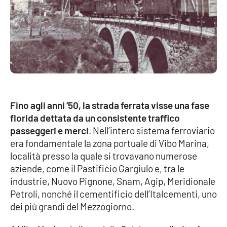
Lacplay.it
Lactv.it
Laconair.it
Lacitymag.it
Fino agli anni ’50, la strada ferrata visse una fase
Lacapitalenews.it
florida dettata da un consistente traffico
passeggeri e merci
. Nell’intero sistema ferroviario
Ilreggino.it
era fondamentale la zona portuale di Vibo Marina,
località presso la quale si trovavano numerose
Cosenzachannel.it
aziende, come il Pastificio Gargiulo e, tra le
industrie, Nuovo Pignone, Snam, Agip, Meridionale
Ilvibonese.it
Petroli, nonché il cementificio dell’Italcementi, uno
dei più grandi del Mezzogiorno.
Catanzarochannel.it