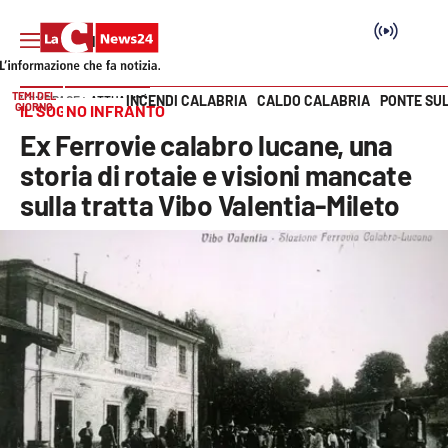
TEMI DEL
INCENDI CALABRIA
CALDO CALABRIA
PONTE SU
HOME PAGE
ATTUALITÀ
GIORNO
IL SOGNO INFRANTO
Vai
Ex Ferrovie calabro lucane, una
SEZIONI
storia di rotaie e visioni mancate
sulla tratta Vibo Valentia-Mileto
Cronaca
Politica
Attualità
Economia e lavoro
Italia Mondo