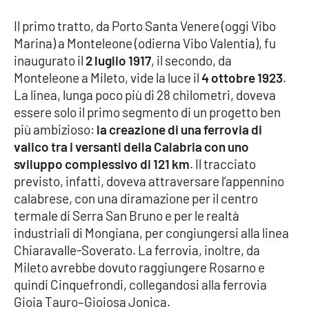
Il primo tratto, da Porto Santa Venere (oggi Vibo
Cultura
Marina) a Monteleone (odierna Vibo Valentia), fu
inaugurato il
2 luglio 1917
, il secondo, da
Economia e Lavoro
Monteleone a Mileto, vide la luce il
4 ottobre 1923
.
La linea, lunga poco più di 28 chilometri, doveva
Politica
essere solo il primo segmento di un progetto ben
più ambizioso:
la creazione di una ferrovia di
Sanità
valico tra i versanti della Calabria con uno
sviluppo complessivo di 121 km
. Il tracciato
Società
previsto, infatti, doveva attraversare l’appennino
calabrese, con una diramazione per il centro
Sport
termale di Serra San Bruno e per le realtà
industriali di Mongiana, per congiungersi alla linea
Chiaravalle-Soverato. La ferrovia, inoltre, da
RUBRICHE
Mileto avrebbe dovuto raggiungere Rosarno e
quindi Cinquefrondi, collegandosi alla ferrovia
Good Morning Vietnam
Gioia Tauro–Gioiosa Jonica.