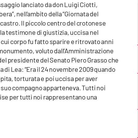
messaggio lanciato da don Luigi Ciotti,
era”, nell’ambito della “Giornata del
licastro. Il piccolo centro del crotonese
a testimone di giustizia, uccisa nel
cui corpo fu fatto sparire e ritrovato anni
 monumento, voluto dall’Amministrazione
del presidente del Senato Piero Grasso che
na di Lea: “Era il 24 novembre 2009 quando
ita, torturata e poi uccisa per aver
 il suo compagno apparteneva. Tutti noi
nise per tutti noi rappresentano una