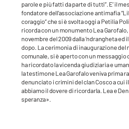
parole e più fatti da parte di tutti”. E’ il 
Venti di comunicazione
fondatore dell’associazione antimafia “Lib
coraggio” che si è svolta oggi a Petilia Po
Streaming
ricorda con un monumento Lea Garofalo, l
novembre del 2009 dalla ‘ndrangheta ed il 
LaC TV
dopo. La cerimonia di inaugurazione del
LaC Network
comunale, si è aperto con un messaggio 
ha ricordato la vicenda giudiziaria e uma
LaC OnAir
la testimone Lea Garofalo veniva prima rap
denunciato i crimini del clan Cosco a cui
Edizioni
abbiamo il dovere di ricordarla. Lea e De
locali
speranza».
Catanzaro
Crotone
Vibo Valentia