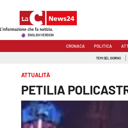
Sezioni
ENGLISH VERSION
Cronaca
CRONACA
POLITICA
AT
Politica
TEMI DEL GIORNO
Attualità
ATTUALITÀ
Economia e lavoro
PETILIA POLICAST
Italia Mondo
Sanità
Sport