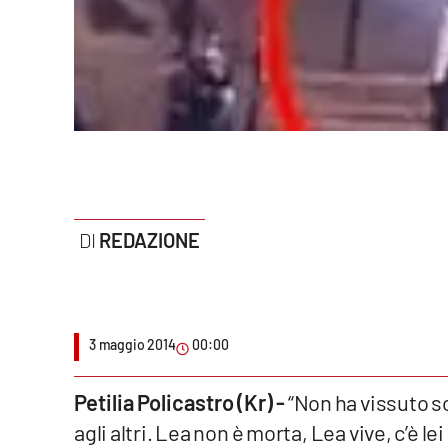
Politica
Sanità
Società
Sport
Rubriche
REDAZIONE
Good Morning Vietnam
Parchi Marini Calabria
Leggendo Alvaro insieme
3 maggio 2014
00:00
Imprese Di Calabria
Petilia Policastro (Kr) -
“Non ha vissuto so
agli altri. Lea non è morta, Lea vive, c’è
Le perfidie di Antonella Grippo