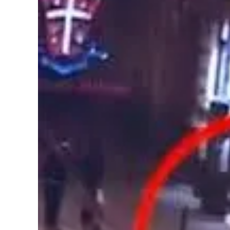
Cultura
Podcast
Meteo
Editoriali
Video
Ambiente
Cronaca
Cultura
Economia e Lavoro