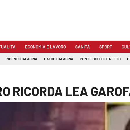
TUALITÀ
ECONOMIA E LAVORO
SANITÀ
SPORT
CUL
INCENDI CALABRIA
CALDO CALABRIA
PONTE SULLO STRETTO
C
RO RICORDA LEA GARO