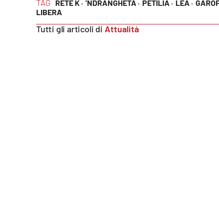
TAG
RETE K ·
'NDRANGHETA ·
PETILIA ·
LEA ·
GAROF
LIBERA
Reggio Calabria
Tutti gli articoli di
Attualità
Cosenza
Lamezia Terme
Progetti
speciali
Buona Sanità Calabria
La
Calabriavisione
Destinazioni
Eventi