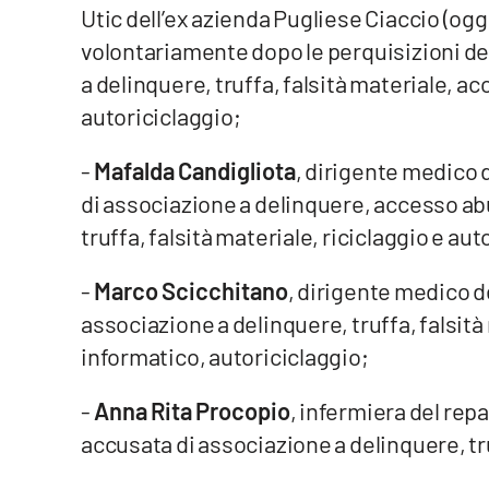
Utic dell’ex azienda Pugliese Ciaccio (og
Cosenzachannel.it
volontariamente dopo le perquisizioni de
Ilvibonese.it
a delinquere, truffa, falsità materiale, 
autoriciclaggio;
Catanzarochannel.it
-
Mafalda Candigliota
, dirigente medico d
App
di associazione a delinquere, accesso ab
truffa, falsità materiale, riciclaggio e aut
Android
Apple
-
Marco Scicchitano
, dirigente medico d
associazione a delinquere, truffa, falsit
informatico, autoriciclaggio;
Vai
-
Anna Rita Procopio
, infermiera del repa
accusata di associazione a delinquere, tr