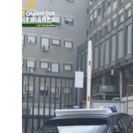
Cultura
Podcast
Meteo
Editoriali
Video
Ambiente
Cronaca
Cultura
Economia e Lavoro