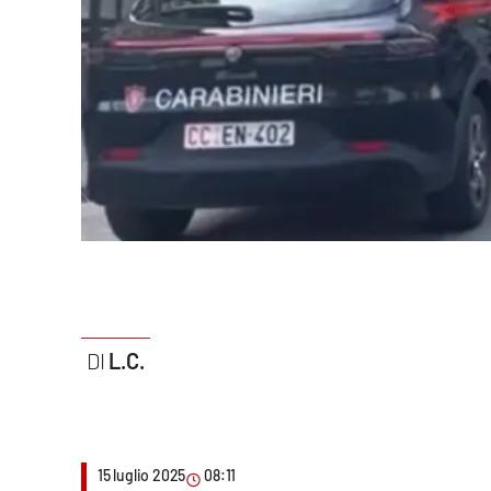
Politica
Sanità
Società
Sport
Rubriche
Good Morning Vietnam
Parchi Marini Calabria
L.C.
Leggendo Alvaro insieme
Imprese Di Calabria
15 luglio 2025
08:11
Le perfidie di Antonella Grippo