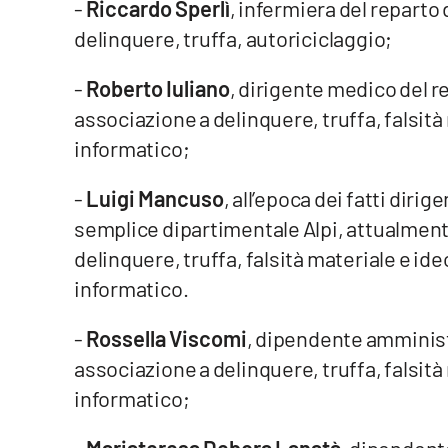
-
Riccardo Sperlì
, infermiera del reparto 
Privacy
delinquere, truffa, autoriciclaggio;
Cookie policy
-
Roberto Iuliano
, dirigente medico del r
associazione a delinquere, truffa, falsit
Note legali
informatico;
-
Luigi Mancuso
, all’epoca dei fatti dir
semplice dipartimentale Alpi, attualment
delinquere, truffa, falsità materiale e i
informatico.
-
Rossella Viscomi
, dipendente amministra
associazione a delinquere, truffa, falsit
informatico;
-
Mariateresa Debora Lanatà
, dipendente