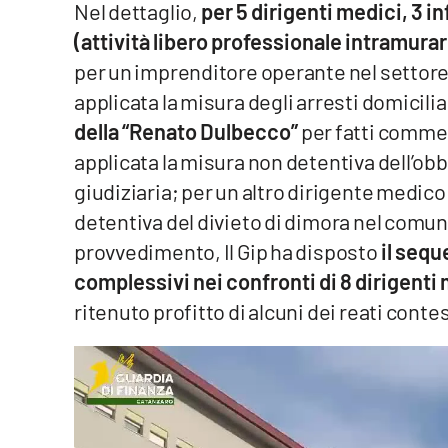
Nel dettaglio,
per 5 dirigenti medici, 3 in
(attività libero professionale intramura
Reggio Calabria
per un imprenditore operante nel settore d
Cosenza
applicata la misura degli arresti domicilia
della “Renato Dulbecco”
per fatti commes
Lamezia Terme
applicata la misura non detentiva dell’obb
giudiziaria; per un altro dirigente medico
Progetti
detentiva del divieto di dimora nel comun
speciali
provvedimento, Il Gip ha disposto
il sequ
Buona Sanità Calabria
complessivi nei confronti di 8 dirigenti
ritenuto profitto di alcuni dei reati contes
La
Calabriavisione
Destinazioni
Eventi