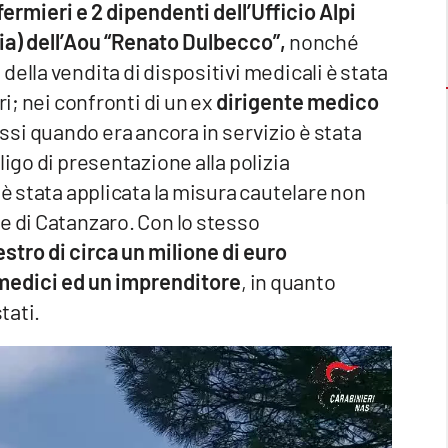
fermieri e 2 dipendenti dell’Ufficio Alpi
ria) dell’Aou “Renato Dulbecco”,
nonché
ella vendita di dispositivi medicali è stata
ri; nei confronti di un ex
dirigente medico
si quando era ancora in servizio è stata
ligo di presentazione alla polizia
 è stata applicata la misura cautelare non
e di Catanzaro. Con lo stesso
estro di circa un milione di euro
 medici ed un imprenditore
, in quanto
tati.