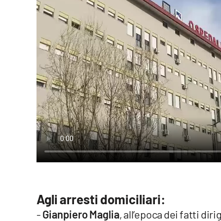
Food
Storie
LaC
Network
Lacplay.it
Lactv.it
Laconair.it
Lacitymag.it
Lacapitalenews.it
Agli arresti domiciliari:
Ilreggino.it
-
Gianpiero Maglia
, all’epoca dei fatti di