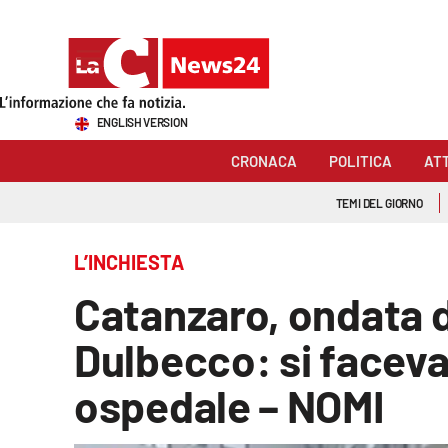
Sezioni
ENGLISH VERSION
Cronaca
CRONACA
POLITICA
AT
Politica
TEMI DEL GIORNO
Attualità
L’INCHIESTA
Economia e lavoro
Catanzaro, ondata di
Italia Mondo
Dulbecco: si facevan
Sanità
ospedale – NOMI
Sport