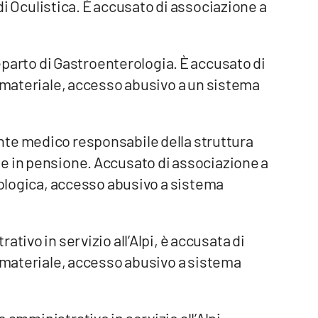
di Oculistica. È accusato di associazione a
eparto di Gastroenterologia. È accusato di
à materiale, accesso abusivo a un sistema
igente medico responsabile della struttura
e in pensione. Accusato di associazione a
deologica, accesso abusivo a sistema
tivo in servizio all’Alpi, è accusata di
à materiale, accesso abusivo a sistema
 amministrativo in servizio all’Alpi,