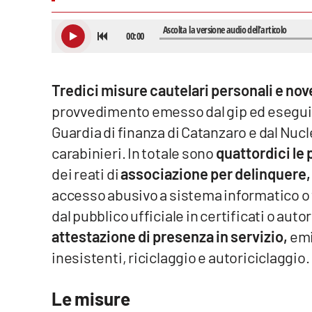
Venti di comunicazione
Streaming
Tredici misure cautelari personali e nove
LaC TV
provvedimento emesso dal gip ed eseguit
LaC Network
Guardia di finanza di Catanzaro e dal Nucl
carabinieri. In totale sono
quattordici le
LaC OnAir
dei reati di
associazione per delinquere,
accesso abusivo a sistema informatico o
Edizioni
dal pubblico ufficiale in certificati o aut
locali
attestazione di presenza in servizio,
emi
Catanzaro
inesistenti, riciclaggio e autoriciclaggio.
Crotone
Le misure
Vibo Valentia