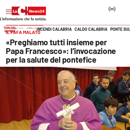
TEMI DEL
INCENDI CALABRIA
CALDO CALABRIA
PONTE SU
HOME PAGE
ATTUALITÀ
GIORNO
IL PAPA MALATO
Vai
«Preghiamo tutti insieme per
SEZIONI
Papa Francesco»: l’invocazione
per la salute del pontefice
Cronaca
Politica
Attualità
Economia e lavoro
Italia Mondo