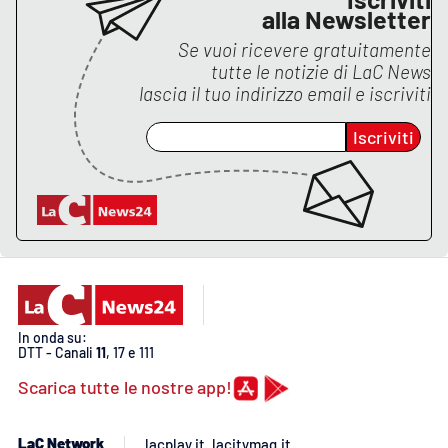
alla Newsletter
Se vuoi ricevere gratuitamente
tutte le notizie di
LaC News
EDIZIONI
LOCALI
lascia il tuo indirizzo email e iscriviti
Catanzaro
Iscriviti
Crotone
Vibo Valentia
Reggio Calabria
Cosenza
In onda su:
DTT - Canali
11
, 17 e 111
Lamezia Terme
Scarica tutte le nostre app!
LaC Network
lacplay.it
lacitymag.it