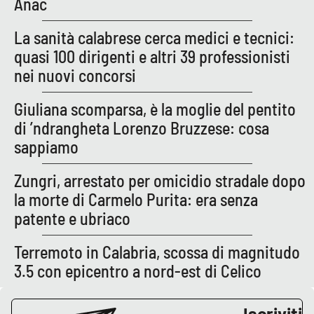
Anac
Parchi Marini Calabria
La sanità calabrese cerca medici e tecnici:
Leggendo Alvaro insieme
quasi 100 dirigenti e altri 39 professionisti
nei nuovi concorsi
Imprese Di Calabria
Giuliana scomparsa, è la moglie del pentito
Le perfidie di Antonella Grippo
di ’ndrangheta Lorenzo Bruzzese: cosa
sappiamo
Venti di comunicazione
Zungri, arrestato per omicidio stradale dopo
la morte di Carmelo Purita: era senza
STREAMING
patente e ubriaco
LaC TV
Terremoto in Calabria, scossa di magnitudo
3.5 con epicentro a nord-est di Celico
LaC Network
Iscriviti
LaC OnAir