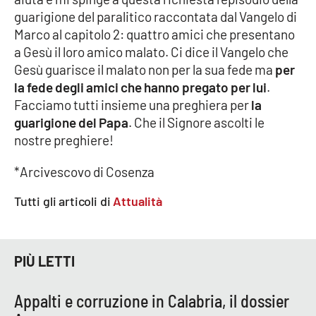
guarigione del paralitico raccontata dal Vangelo di
Cultura
Marco al capitolo 2: quattro amici che presentano
a Gesù il loro amico malato. Ci dice il Vangelo che
Economia e Lavoro
Gesù guarisce il malato non per la sua fede ma
per
la fede degli amici che hanno pregato per lui
.
Politica
Facciamo tutti insieme una preghiera per
la
guarigione del Papa
. Che il Signore ascolti le
Sanità
nostre preghiere!
*Arcivescovo di Cosenza
Società
Tutti gli articoli di
Attualità
Sport
PIÙ LETTI
RUBRICHE
Good Morning Vietnam
Appalti e corruzione in Calabria, il dossier