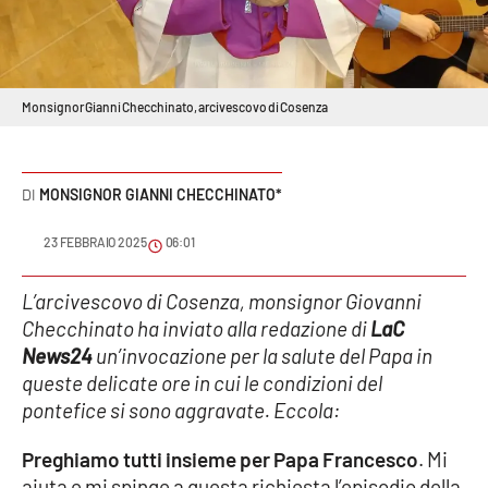
Sanità
Sport
Monsignor Gianni Checchinato, arcivescovo di Cosenza
Cultura
Podcast
MONSIGNOR GIANNI CHECCHINATO*
Meteo
23 FEBBRAIO 2025
06:01
Editoriali
L’arcivescovo di Cosenza, monsignor Giovanni
Checchinato ha inviato alla redazione di
LaC
News24
un’invocazione per la salute del Papa in
VIDEO
queste delicate ore in cui le condizioni del
pontefice si sono aggravate. Eccola:
Ambiente
Preghiamo tutti insieme per Papa Francesco
. Mi
Cronaca
aiuta e mi spinge a questa richiesta l’episodio della