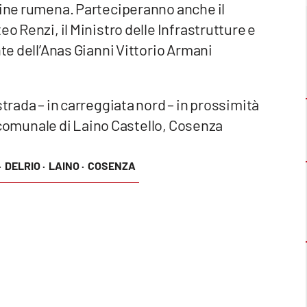
gine rumena. Parteciperanno anche il
o Renzi, il Ministro delle Infrastrutture e
nte dell’Anas Gianni Vittorio Armani
strada – in carreggiata nord – in prossimità
io comunale di Laino Castello, Cosenza
·
DELRIO ·
LAINO ·
COSENZA