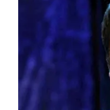
Cultura
Podcast
Meteo
Editoriali
Video
Ambiente
Cronaca
Cultura
Economia e Lavoro