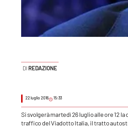
Politica
Sanità
Società
Sport
Rubriche
REDAZIONE
Good Morning Vietnam
Parchi Marini Calabria
Leggendo Alvaro insieme
22 luglio 2016
15:33
Imprese Di Calabria
Si svolgerà martedì 26 luglio alle ore 12 l
traffico del Viadotto Italia, il tratto auto
Le perfidie di Antonella Grippo