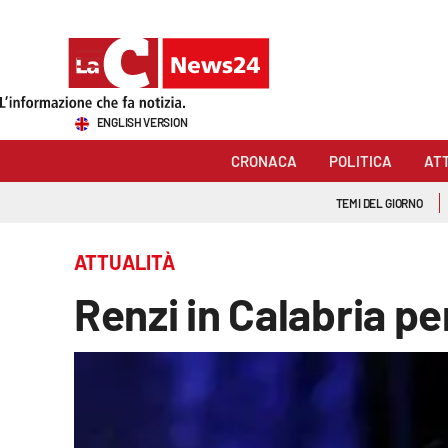
Sezioni
ENGLISH VERSION
Cronaca
CRONACA
POLITICA
AT
Politica
TEMI DEL GIORNO
Attualità
ATTUALITÀ
Economia e lavoro
Renzi in Calabria per
Italia Mondo
Sanità
Sport