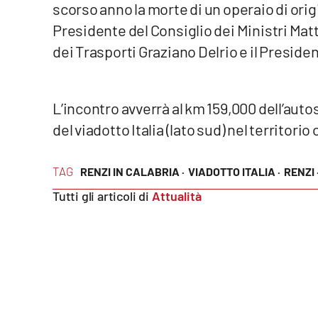
scorso anno la morte di un operaio di ori
Venti di comunicazione
Presidente del Consiglio dei Ministri Matte
dei Trasporti Graziano Delrio e il Preside
Streaming
LaC TV
L’incontro avverrà al km 159,000 dell’auto
del viadotto Italia (lato sud) nel territor
LaC Network
LaC OnAir
TAG
RENZI IN CALABRIA ·
VIADOTTO ITALIA ·
RENZI 
Tutti gli articoli di
Attualità
Edizioni
locali
Catanzaro
Crotone
Vibo Valentia