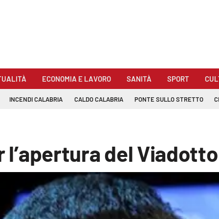
TUALITÀ
ECONOMIA E LAVORO
SANITÀ
SPORT
CUL
INCENDI CALABRIA
CALDO CALABRIA
PONTE SULLO STRETTO
C
 l’apertura del Viadotto 