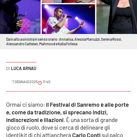
Sanità
Sport
Cultura
Da in alto a sinistra in senso orario: Annalisa, Alessia Marcuzzi, Serena Rossi,
Alessandro Cattelan, Mahmood e Katia Follesa
Podcast
Meteo
LUCA ARNAÙ
Editoriali
7 GENNAIO 2025
11:40
Ormai ci siamo:
il Festival di Sanremo è alle porte
VIDEO
e, come da tradizione, si sprecano indizi,
Ambiente
indiscrezioni e illazioni
. È una sorta di grande
gioco di ruolo, dove si cerca di delineare gli
Cronaca
identikit di chi affiancherà
Carlo Conti
sul palco