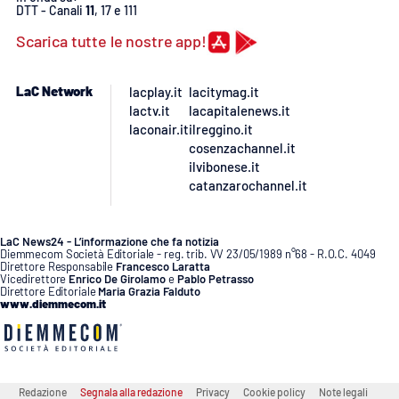
DTT - Canali
11
, 17 e 111
Scarica tutte le nostre app!
LaC Network
lacplay.it
lacitymag.it
lactv.it
lacapitalenews.it
laconair.it
ilreggino.it
cosenzachannel.it
ilvibonese.it
catanzarochannel.it
LaC News24 - L’informazione che fa notizia
Diemmecom Società Editoriale - reg. trib. VV 23/05/1989 n°68 - R.O.C. 4049
Direttore Responsabile
Francesco Laratta
Vicedirettore
Enrico De Girolamo
e
Pablo Petrasso
Direttore Editoriale
Maria Grazia Falduto
www.diemmecom.it
Redazione
Segnala alla redazione
Privacy
Cookie policy
Note legali