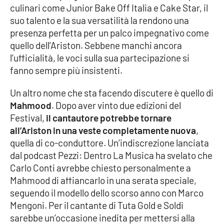
culinari come Junior Bake Off Italia e Cake Star, il
Parchi Marini Calabria
suo talento e la sua versatilità la rendono una
presenza perfetta per un palco impegnativo come
Leggendo Alvaro insieme
quello dell’Ariston. Sebbene manchi ancora
l’ufficialità, le voci sulla sua partecipazione si
Imprese Di Calabria
fanno sempre più insistenti.
Le perfidie di Antonella Grippo
Un altro nome che sta facendo discutere è quello di
Mahmood
. Dopo aver vinto due edizioni del
Venti di comunicazione
Festival,
il cantautore potrebbe tornare
all’Ariston in una veste completamente nuova
,
quella di co-conduttore. Un’indiscrezione lanciata
STREAMING
dal podcast Pezzi: Dentro La Musica ha svelato che
Carlo Conti avrebbe chiesto personalmente a
LaC TV
Mahmood di affiancarlo in una serata speciale,
seguendo il modello dello scorso anno con Marco
LaC Network
Mengoni. Per il cantante di Tuta Gold e Soldi
sarebbe un’occasione inedita per mettersi alla
LaC OnAir