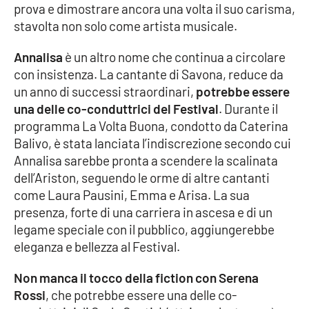
prova e dimostrare ancora una volta il suo carisma,
stavolta non solo come artista musicale.
EDIZIONI
LOCALI
Annalisa
è un altro nome che continua a circolare
con insistenza. La cantante di Savona, reduce da
Catanzaro
un anno di successi straordinari,
potrebbe essere
una delle co-conduttrici del Festival
. Durante il
Crotone
programma La Volta Buona, condotto da Caterina
Balivo, è stata lanciata l’indiscrezione secondo cui
Vibo Valentia
Annalisa sarebbe pronta a scendere la scalinata
dell’Ariston, seguendo le orme di altre cantanti
Reggio Calabria
come Laura Pausini, Emma e Arisa. La sua
presenza, forte di una carriera in ascesa e di un
Cosenza
legame speciale con il pubblico, aggiungerebbe
eleganza e bellezza al Festival.
Lamezia Terme
Non manca il tocco della fiction con Serena
Rossi
, che potrebbe essere una delle co-