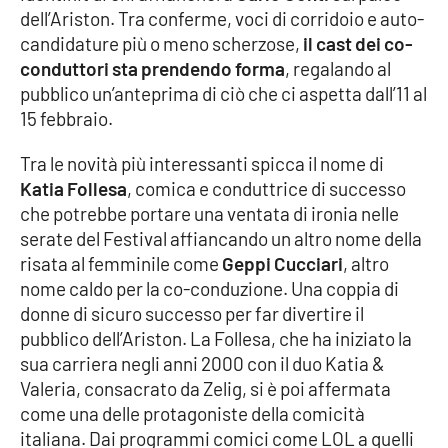
dell’Ariston. Tra conferme, voci di corridoio e auto-
candidature più o meno scherzose,
il cast dei co-
Cultura
conduttori sta prendendo forma
, regalando al
pubblico un’anteprima di ciò che ci aspetta dall’11 al
Economia e Lavoro
15 febbraio.
Politica
Tra le novità più interessanti spicca il nome di
Katia Follesa
, comica e conduttrice di successo
Sanità
che potrebbe portare una ventata di ironia nelle
serate del Festival affiancando un altro nome della
Società
risata al femminile come
Geppi Cucciari
, altro
nome caldo per la co-conduzione. Una coppia di
Sport
donne di sicuro successo per far divertire il
pubblico dell’Ariston. La Follesa, che ha iniziato la
sua carriera negli anni 2000 con il duo Katia &
RUBRICHE
Valeria, consacrato da Zelig, si è poi affermata
come una delle protagoniste della comicità
Good Morning Vietnam
italiana. Dai programmi comici come LOL a quelli