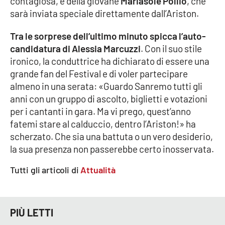
contagiosa, e della giovane
Mariasole Pollio
, che
Lacplay.it
sarà inviata speciale direttamente dall’Ariston.
Lactv.it
Tra le sorprese dell’ultimo minuto spicca l’auto-
candidatura di Alessia Marcuzzi
. Con il suo stile
Laconair.it
ironico, la conduttrice ha dichiarato di essere una
grande fan del Festival e di voler partecipare
Lacitymag.it
almeno in una serata: «Guardo Sanremo tutti gli
anni con un gruppo di ascolto, biglietti e votazioni
Lacapitalenews.it
per i cantanti in gara. Ma vi prego, quest’anno
fatemi stare al calduccio, dentro l’Ariston!» ha
Ilreggino.it
scherzato. Che sia una battuta o un vero desiderio,
la sua presenza non passerebbe certo inosservata.
Cosenzachannel.it
Tutti gli articoli di
Attualità
Ilvibonese.it
Catanzarochannel.it
PIÙ LETTI