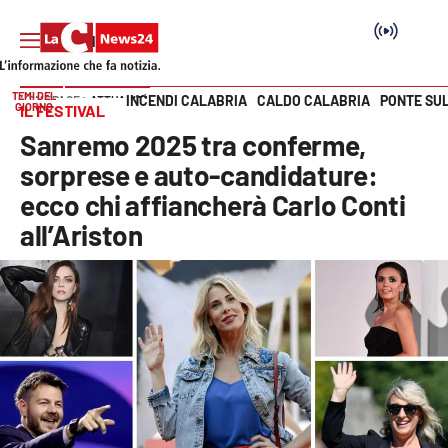
TEMI DEL
INCENDI CALABRIA
CALDO CALABRIA
PONTE SU
HOME PAGE
ATTUALITÀ
GIORNO
IL FESTIVAL
Vai
Sanremo 2025 tra conferme,
SEZIONI
sorprese e auto-candidature:
ecco chi affiancherà Carlo Conti
Cronaca
all’Ariston
Politica
Attualità
Economia e lavoro
Italia Mondo