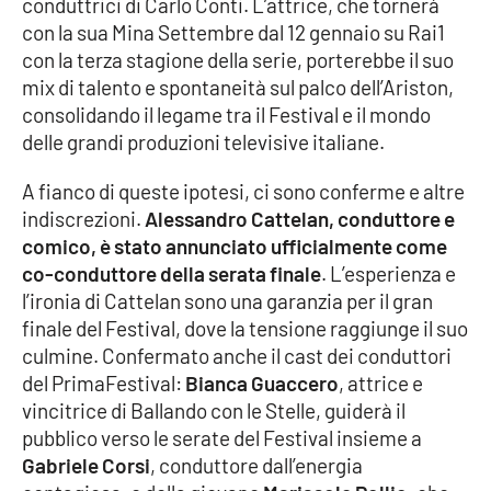
conduttrici di Carlo Conti. L’attrice, che tornerà
PROGETTI
SPECIALI
con la sua Mina Settembre dal 12 gennaio su Rai1
Buona Sanità Calabria
con la terza stagione della serie, porterebbe il suo
mix di talento e spontaneità sul palco dell’Ariston,
consolidando il legame tra il Festival e il mondo
LA
delle grandi produzioni televisive italiane.
CALABRIAVISIONE
A fianco di queste ipotesi, ci sono conferme e altre
Destinazioni
indiscrezioni.
Alessandro Cattelan, conduttore e
comico, è stato annunciato ufficialmente come
Eventi
co-conduttore della serata finale
. L’esperienza e
l’ironia di Cattelan sono una garanzia per il gran
Food
finale del Festival, dove la tensione raggiunge il suo
culmine. Confermato anche il cast dei conduttori
Storie
del PrimaFestival:
Bianca Guaccero
, attrice e
vincitrice di Ballando con le Stelle, guiderà il
pubblico verso le serate del Festival insieme a
LAC
NETWORK
Gabriele Corsi
, conduttore dall’energia