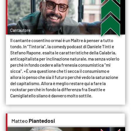
EDIZIONI
LOCALI
Cantautore
Catanzaro
Il cantante cosentino ormai è un Maître à penser a tutto
tondo. In “Tintoria”, la comedy podcast di Daniele Tinti e
Crotone
Stefano Rapone. esalta le caratteristiche della Calabria,
anticapitalista per inclinazione naturale, ma senza volerlo
Vibo Valentia
perchè in fondo cedere alla frenesia consumistica “mi
sicca”. «È una questione che ti secca il consumismo e
allora io penso che sia il futuro perché vedo la saturazione
Reggio Calabria
del capitalismo. Allora è meglio restare qui a fare la
rockstar perché in fondo la differenza fra Seattle e
Cosenza
Camigliatello silano è davvero molto sottile.
Lamezia Terme
Piantedosi
Matteo