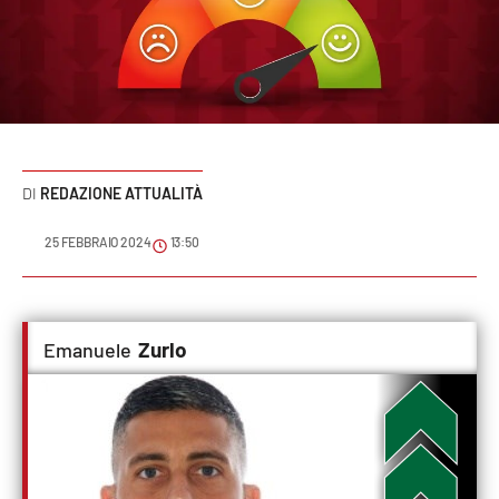
Sanità
Sport
Cultura
Podcast
REDAZIONE ATTUALITÀ
Meteo
25 FEBBRAIO 2024
13:50
Editoriali
Zurlo
Emanuele
VIDEO
Ambiente
Cronaca