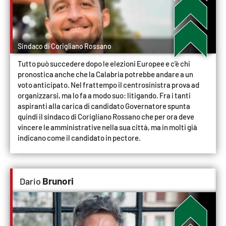
Parchi Marini Calabria
Leggendo Alvaro insieme
Sindaco di Corigliano Rossano
Imprese Di Calabria
Tutto può succedere dopo le elezioni Europee e c’è chi
pronostica anche che la Calabria potrebbe andare a un
voto anticipato. Nel frattempo il centrosinistra prova ad
Le perfidie di Antonella Grippo
organizzarsi, ma lo fa a modo suo: litigando. Fra i tanti
aspiranti alla carica di candidato Governatore spunta
Venti di comunicazione
quindi il sindaco di Corigliano Rossano che per ora deve
vincere le amministrative nella sua città, ma in molti già
indicano come il candidato in pectore.
STREAMING
LaC TV
Brunori
Dario
LaC Network
LaC OnAir