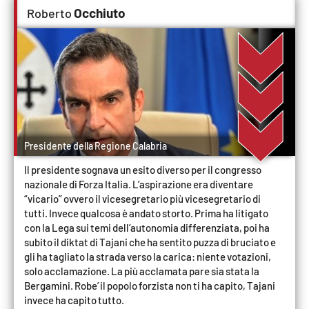
Lacplay.it
Occhiuto
Roberto
Lactv.it
Laconair.it
Lacitymag.it
Lacapitalenews.it
Presidente della Regione Calabria
Il presidente sognava un esito diverso per il congresso
Ilreggino.it
nazionale di Forza Italia. L’aspirazione era diventare
“vicario” ovvero il vicesegretario più vicesegretario di
tutti. Invece qualcosa è andato storto. Prima ha litigato
Cosenzachannel.it
con la Lega sui temi dell’autonomia differenziata, poi ha
subito il diktat di Tajani che ha sentito puzza di bruciato e
Ilvibonese.it
gli ha tagliato la strada verso la carica: niente votazioni,
solo acclamazione. La più acclamata pare sia stata la
Catanzarochannel.it
Bergamini. Robe’ il popolo forzista non ti ha capito, Tajani
invece ha capito tutto.