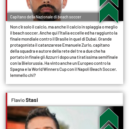
Cultura
Capitano della Nazionale di beach soccer
Economia e Lavoro
Non c’è solo il calcio, ma anche il calcio in spiaggia o meglio
il beach soccer. Anche qui l’Italia eccelle ed ha raggiunto la
finale mondiale contro il Brasile in quel di Dubai. Grande
Politica
protagonista il catanzarese Emanuele Zurlo, capitano
della squadra e autore della rete del tre a due che ha
Sanità
portato in finale gli Azzurri dopo una tiratissima semifinale
con la Bielorussia. Ha vinto anche un Europeo contro la
Spagna e la World Winners Cup con il Napoli Beach Soccer.
Società
Iemmello chi?
Sport
Stasi
Flavio
RUBRICHE
Good Morning Vietnam