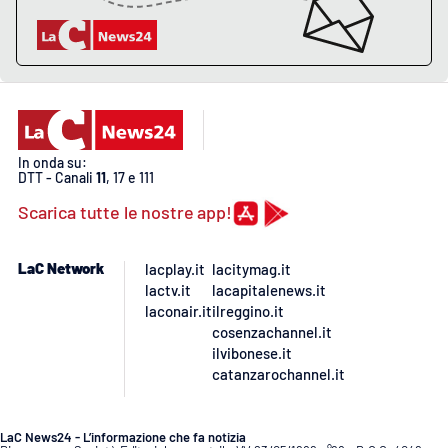
In onda su:
DTT - Canali
11
, 17 e 111
Scarica tutte le nostre app!
LaC Network
lacplay.it
lacitymag.it
lactv.it
lacapitalenews.it
laconair.it
ilreggino.it
cosenzachannel.it
ilvibonese.it
catanzarochannel.it
LaC News24 - L’informazione che fa notizia