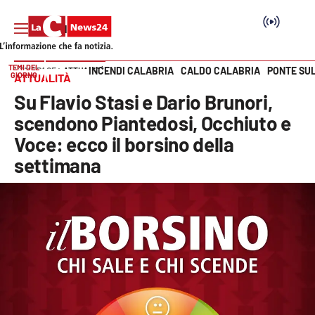
TEMI DEL
INCENDI CALABRIA
CALDO CALABRIA
PONTE SU
HOME PAGE
ATTUALITÀ
GIORNO
ATTUALITÀ
Vai
Su Flavio Stasi e Dario Brunori,
SEZIONI
scendono Piantedosi, Occhiuto e
Voce: ecco il borsino della
Cronaca
settimana
Politica
Attualità
Economia e lavoro
Italia Mondo