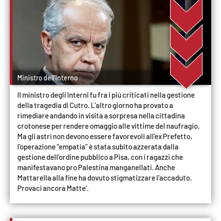
PROGETTI
SPECIALI
Buona Sanità Calabria
LA
CALABRIAVISIONE
Ministro dell'Interno
Destinazioni
Il ministro degli Interni fu fra i più criticati nella gestione
della tragedia di Cutro. L’altro giorno ha provato a
Eventi
rimediare andando in visita a sorpresa nella cittadina
crotonese per rendere omaggio alle vittime del naufragio.
Ma gli astri non devono essere favorevoli all’ex Prefetto,
Food
l’operazione “empatia” è stata subito azzerata dalla
gestione dell’ordine pubblico a Pisa, con i ragazzi che
Storie
manifestavano pro Palestina manganellati. Anche
Mattarella alla fine ha dovuto stigmatizzare l’accaduto.
Provaci ancora Matte’.
LAC
NETWORK