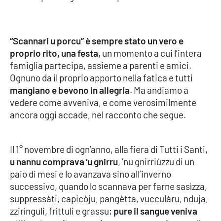
Parchi Marini Calabria
Leggendo Alvaro insieme
“Scannari u porcu” è sempre stato un vero e
proprio rito, una festa
, un momento a cui l’intera
Imprese Di Calabria
famiglia partecipa, assieme a parenti e amici.
Ognuno da il proprio apporto nella fatica e tutti
Le perfidie di Antonella Grippo
mangiano e bevono in allegria
. Ma andiamo a
vedere come avveniva, e come verosimilmente
Venti di comunicazione
ancora oggi accade, nel racconto che segue.
STREAMING
Il 1° novembre di ogn’anno, alla fiera di Tutti i Santi,
u nannu comprava ‘u gnirru
, ‘nu gnirriùzzu di un
LaC TV
paio di mesi e lo avanzava sino all’inverno
successivo, quando lo scannava per farne sasìzza,
LaC Network
suppressàti, capicòju, pangètta, vucculàru, nduja,
zzirìnguli, frìttuli e grassu;
pure il sangue veniva
LaC OnAir