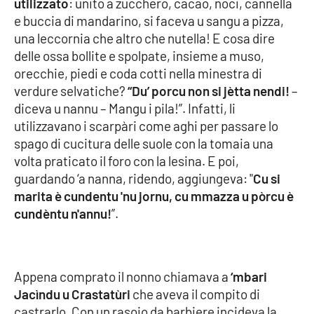
utilizzato
: unito a zucchero, cacao, noci, cannella
e buccia di mandarino, si faceva u sangu a pizza,
una leccornia che altro che nutella! E cosa dire
EDIZIONI
LOCALI
delle ossa bollite e spolpate, insieme a muso,
orecchie, piedi e coda cotti nella minestra di
Catanzaro
verdure selvatiche?
“Du’ porcu non si jètta nendi!
–
diceva u nannu – Mangu i pila!”. Infatti, li
Crotone
utilizzavano i scarpàri come aghi per passare lo
spago di cucitura delle suole con la tomaia una
Vibo Valentia
volta praticato il foro con la lesina. E poi,
guardando ‘a nanna, ridendo, aggiungeva: "
Cu si
Reggio Calabria
marita è cundentu 'nu jornu, cu mmazza u pòrcu è
cundèntu n'annu!
”.
Cosenza
Lamezia Terme
Appena comprato il nonno chiamava a
‘mbari
Jacìndu u Crastatùri
che aveva il compito di
castrarlo. Con un rasoio da barbiere incideva la