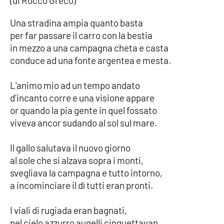
(di Rocco Greco)
Una stradina ampia quanto basta
per far passare il carro con la bestia
in mezzo a una campagna cheta e casta
conduce ad una fonte argentea e mesta.
L’animo mio ad un tempo andato
d’incanto corre e una visione appare
or quando la pia gente in quel fossato
viveva ancor sudando al sol sul mare.
Il gallo salutava il nuovo giorno
al sole che si alzava sopra i monti,
svegliava la campagna e tutto intorno,
a incominciare il dì tutti eran pronti.
I viali di rugiada eran bagnati,
nel cielo azzurro augelli cinquettavan