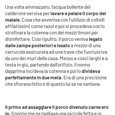
Una volta ammazzato, l’acqua bollente del
calderone serviva per
lavare e pelare il corpo del
maiale.
Cosa che avveniva con l’utilizzo di coltelli
affilatissimi come rasoi e poi si procedeva con lo
strofinare la cotenna con dei mezzi limoni per
disinfettare. Così ripulito, il porco veniva
legato
dalle zampe posteriori e issato
a mezzo di una
carrucola assicurata ad una trave che fuoriusciva
da uno dei muri della casa. Messo a cosci larghi e a
testa in giù, partendo dall’orifizio, il nonno
dapprima incideva la cotenna e poi lo
divideva
perfettamente in due metà
. Era di una precisione
che sfiorava l’etto e di questo lui se ne vantava.
Il primo ad assaggiare il porco divenuto carne ero
io
. Il nonno me ne tagliava una piccola fetta e io