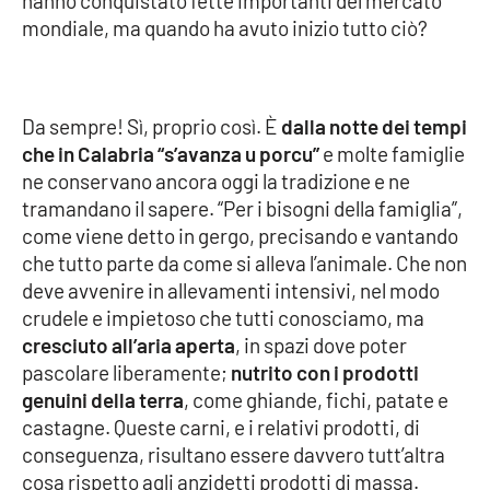
hanno conquistato fette importanti del mercato
mondiale, ma quando ha avuto inizio tutto ciò?
Cultura
Economia e Lavoro
Da sempre! Sì, proprio così. È
dalla notte dei tempi
che in Calabria “s’avanza u porcu”
e molte famiglie
Politica
ne conservano ancora oggi la tradizione e ne
tramandano il sapere. “Per i bisogni della famiglia”,
Sanità
come viene detto in gergo, precisando e vantando
che tutto parte da come si alleva l’animale. Che non
Società
deve avvenire in allevamenti intensivi, nel modo
crudele e impietoso che tutti conosciamo, ma
Sport
cresciuto all’aria aperta
, in spazi dove poter
pascolare liberamente;
nutrito con i prodotti
genuini della terra
, come ghiande, fichi, patate e
RUBRICHE
castagne. Queste carni, e i relativi prodotti, di
conseguenza, risultano essere davvero tutt’altra
Good Morning Vietnam
cosa rispetto agli anzidetti prodotti di massa.