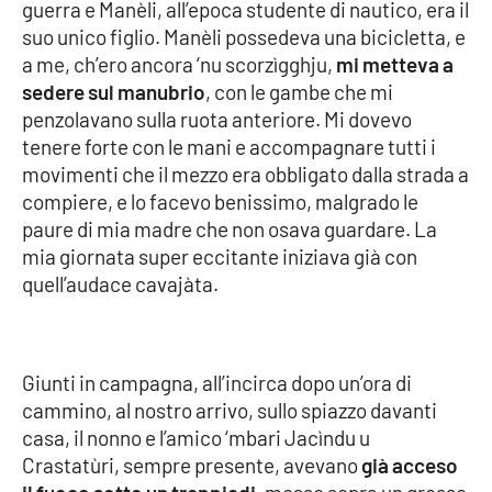
Lacplay.it
guerra e Manèli, all’epoca studente di nautico, era il
suo unico figlio. Manèli possedeva una bicicletta, e
Lactv.it
a me, ch’ero ancora ‘nu scorzìgghju,
mi metteva a
sedere sul manubrio
, con le gambe che mi
Laconair.it
penzolavano sulla ruota anteriore. Mi dovevo
tenere forte con le mani e accompagnare tutti i
movimenti che il mezzo era obbligato dalla strada a
Lacitymag.it
compiere, e lo facevo benissimo, malgrado le
paure di mia madre che non osava guardare. La
Lacapitalenews.it
mia giornata super eccitante iniziava già con
quell’audace cavajàta.
Ilreggino.it
Cosenzachannel.it
Giunti in campagna, all’incirca dopo un’ora di
Ilvibonese.it
cammino, al nostro arrivo, sullo spiazzo davanti
casa, il nonno e l’amico ‘mbari Jacìndu u
Catanzarochannel.it
Crastatùri, sempre presente, avevano
già acceso