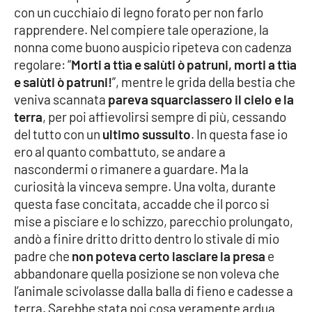
con un cucchiaio di legno forato per non farlo
rapprendere. Nel compiere tale operazione, la
nonna come buono auspicio ripeteva con cadenza
regolare: “
Morti a ttìa e salùti ò patruni, morti a ttìa
e salùti ò patruni!
”, mentre le grida della bestia che
veniva scannata
pareva
squarciassero il cielo e la
terra
, per poi affievolirsi sempre di più, cessando
del tutto con un
ultimo sussulto
. In questa fase io
ero al quanto combattuto, se andare a
nascondermi o rimanere a guardare. Ma la
curiosità la vinceva sempre. Una volta, durante
questa fase concitata, accadde che il porco si
mise a pisciare e lo schizzo, parecchio prolungato,
andò a finire dritto dritto dentro lo stivale di mio
padre che
non poteva certo lasciare la presa
e
abbandonare quella posizione se non voleva che
l’animale scivolasse dalla balla di fieno e cadesse a
terra. Sarebbe stata poi cosa veramente ardua