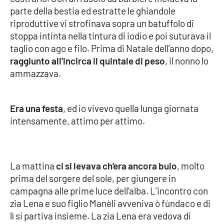
PROGETTI
SPECIALI
parte della bestia ed estratte le ghiandole
riproduttive vi strofinava sopra un batuffolo di
Buona Sanità Calabria
stoppa intinta nella tintura di iodio e poi suturava il
taglio con ago e filo. Prima di Natale dell’anno dopo,
raggiunto all’incirca il quintale di peso
, il nonno lo
LA
CALABRIAVISIONE
ammazzava.
Destinazioni
Era una festa
, ed io vivevo quella lunga giornata
Eventi
intensamente, attimo per attimo.
Food
Storie
La mattina
ci si levava ch’era ancora buio
, molto
prima del sorgere del sole, per giungere in
campagna alle prime luce dell’alba. L’incontro con
LAC
zia Lena e suo figlio Manèli avveniva ò fùndaco e di
NETWORK
lì si partiva insieme. La zia Lena era vedova di