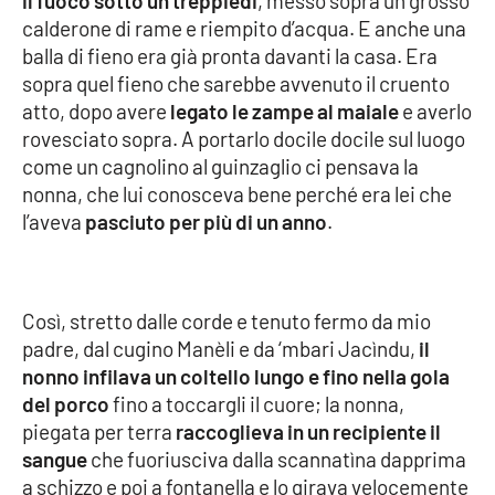
il fuoco sotto un treppiedi
, messo sopra un grosso
calderone di rame e riempito d’acqua. E anche una
APP
balla di fieno era già pronta davanti la casa. Era
sopra quel fieno che sarebbe avvenuto il cruento
Android
atto, dopo avere
legato le zampe al maiale
e averlo
rovesciato sopra. A portarlo docile docile sul luogo
Apple
come un cagnolino al guinzaglio ci pensava la
nonna, che lui conosceva bene perché era lei che
l’aveva
pasciuto per più di un anno
.
Così, stretto dalle corde e tenuto fermo da mio
padre, dal cugino Manèli e da ‘mbari Jacìndu,
il
nonno infilava un coltello lungo e fino nella gola
del porco
fino a toccargli il cuore; la nonna,
piegata per terra
raccoglieva in un recipiente il
sangue
che fuoriusciva dalla scannatìna dapprima
a schizzo e poi a fontanella e lo girava velocemente