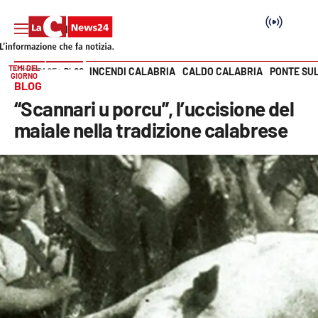
TEMI DEL
INCENDI CALABRIA
CALDO CALABRIA
PONTE SU
HOME PAGE
BLOG
GIORNO
Vai
BLOG
“Scannari u porcu”, l’uccisione del
SEZIONI
maiale nella tradizione calabrese
Cronaca
Politica
Attualità
Economia e lavoro
Italia Mondo