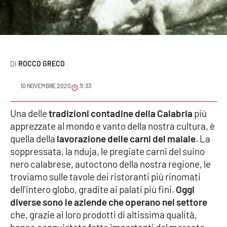
Sanità
Sport
Cultura
ROCCO GRECO
Podcast
10 NOVEMBRE 2020
11:33
Meteo
Una delle
tradizioni contadine della Calabria
più
apprezzate al mondo e vanto della nostra cultura, è
Editoriali
quella della
lavorazione delle carni del maiale
. La
soppressata, la nduja, le pregiate carni del suino
nero calabrese, autoctono della nostra regione, le
VIDEO
troviamo sulle tavole dei ristoranti più rinomati
dell’intero globo, gradite ai palati più fini.
Oggi
Ambiente
diverse sono le aziende che operano nel settore
che, grazie ai loro prodotti di altissima qualità,
Cronaca