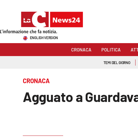
Sezioni
ENGLISH VERSION
Cronaca
CRONACA
POLITICA
AT
Politica
TEMI DEL GIORNO
Attualità
CRONACA
Economia e lavoro
Agguato a Guardavall
Italia Mondo
Sanità
Sport