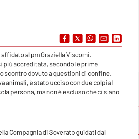
 affidato al pm Graziella Viscomi.
si più accreditata, secondo le prime
no scontro dovuto a questioni di confine.
 animali, è stato ucciso con due colpi al
a sola persona, ma non è escluso che ci siano
della Compagnia di Soverato guidati dal