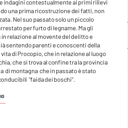
e indagini contestualmente ai primi rilievi
ndo una prima ricostruzione dei fatti, non
zata. Nel suo passato solo un piccolo
rrestato per furto di legname. Ma gli
in relazione al movente del delitto e
già sentendo parenti e conoscenti della
 vita di Procopio, che in relazione al luogo
ia, che si trova al confine tra la provincia
na di montagna che in passato è stato
conducibili "faida dei boschi".
IO