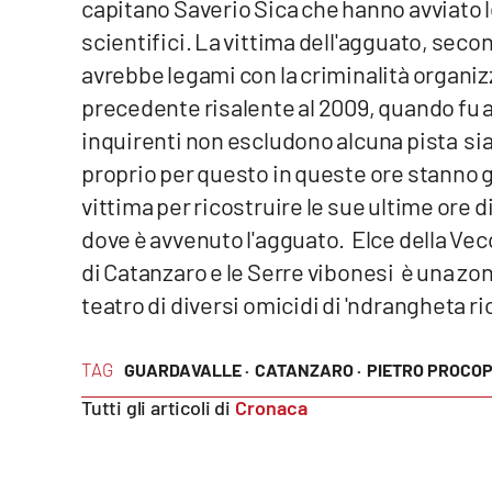
Politica
capitano Saverio Sica che hanno avviato l
scientifici. La vittima dell'agguato, seco
Sanità
avrebbe legami con la criminalità organiz
precedente risalente al 2009, quando fu a
Società
inquirenti non escludono alcuna pista sia 
Sport
proprio per questo in queste ore stanno 
vittima per ricostruire le sue ultime ore di
Rubriche
dove è avvenuto l'agguato. Elce della Vecch
di Catanzaro e le Serre vibonesi è una zo
Good Morning Vietnam
teatro di diversi omicidi di 'ndrangheta ri
Parchi Marini Calabria
TAG
GUARDAVALLE ·
CATANZARO ·
PIETRO PROCOP
Leggendo Alvaro insieme
Tutti gli articoli di
Cronaca
Imprese Di Calabria
Le perfidie di Antonella Grippo