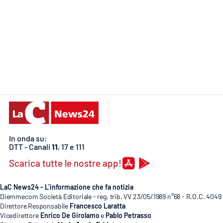
Reggio Calabria
Cosenza
Lamezia Terme
Progetti
speciali
Buona Sanità Calabria
In onda su:
DTT - Canali
11
, 17 e 111
La
Scarica tutte le nostre app!
Calabriavisione
Destinazioni
LaC News24 - L’informazione che fa notizia
Diemmecom Società Editoriale - reg. trib. VV 23/05/1989 n°68 - R.O.C. 4049
Direttore Responsabile
Francesco Laratta
Eventi
Vicedirettore
Enrico De Girolamo
e
Pablo Petrasso