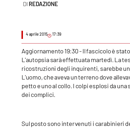
REDAZIONE
Cultura
Podcast
Meteo
4 aprile 2015
17:39
Editoriali
Aggiornamento 19:30 - Il fascicolo è stato
L'autopsia sarà effettuata martedì. La te
Video
ricostruzioni degli inquirenti, sarebbe u
Ambiente
L'uomo, che aveva un terreno dove allevava
petto e uno al collo. I colpi esplosi da un
Cronaca
dei complici.
Cultura
Economia e Lavoro
Sul posto sono intervenuti i carabinieri 