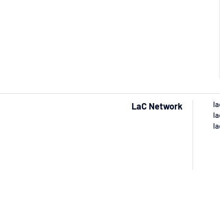
la
LaC Network
la
la