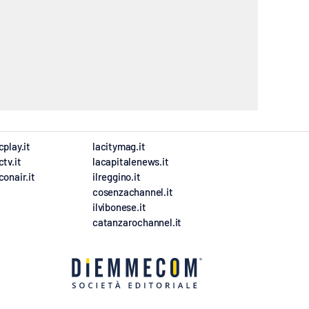
cplay.it
lacitymag.it
ctv.it
lacapitalenews.it
conair.it
ilreggino.it
cosenzachannel.it
ilvibonese.it
catanzarochannel.it