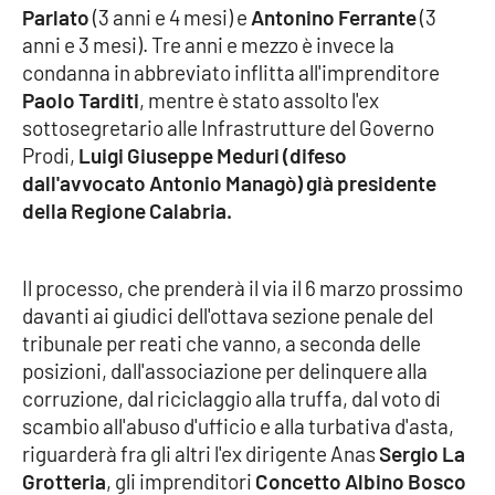
Parlato
(3 anni e 4 mesi) e
Antonino Ferrante
(3
Parchi Marini Calabria
anni e 3 mesi). Tre anni e mezzo è invece la
condanna in abbreviato inflitta all'imprenditore
Leggendo Alvaro insieme
Paolo Tarditi
, mentre è stato assolto l'ex
sottosegretario alle Infrastrutture del Governo
Imprese Di Calabria
Prodi,
Luigi Giuseppe Meduri (difeso
dall'avvocato Antonio Managò) già presidente
Le perfidie di Antonella Grippo
della Regione Calabria.
Venti di comunicazione
Il processo, che prenderà il via il 6 marzo prossimo
davanti ai giudici dell'ottava sezione penale del
STREAMING
tribunale per reati che vanno, a seconda delle
posizioni, dall'associazione per delinquere alla
LaC TV
corruzione, dal riciclaggio alla truffa, dal voto di
scambio all'abuso d'ufficio e alla turbativa d'asta,
LaC Network
riguarderà fra gli altri l'ex dirigente Anas
Sergio La
Grotteria
, gli imprenditori
Concetto Albino Bosco
LaC OnAir