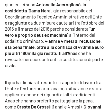
giudice, ci sono
Antonella Accroglianò, la
cosiddetta 'Dama Nera'
, già responsabile del
Cultura
Coordinamento Tecnico Amministrativo dell'Ente
e raggiunta da due misure cautelari tra l'ottobre del
Economia e Lavoro
2015 e il marzo del 2016 perché considerata “
un
vero e proprio deus ex machina
” all'interno del
Politica
sodalizio criminoso:
4 anni e 4 mesi di reclusione,
è la pena finale, oltre alla confisca di 470mila euro
Sanità
più altri 180mila già restituiti all'Anas
che ha
revocato nei suoi confronti la costituzione di parte
Società
civile.
Sport
Il gup ha dichiarato estinto il rapporto di lavoro tra
l'Ente e l'ex funzionaria: analoga situazione è stata
RUBRICHE
applicata anche nei riguardi di altri ex dirigenti
Anas che hanno preferito patteggiare la pena,
Good Morning Vietnam
come
Oreste De Grossi
(3 anni e 4 mesi),
Giovanni