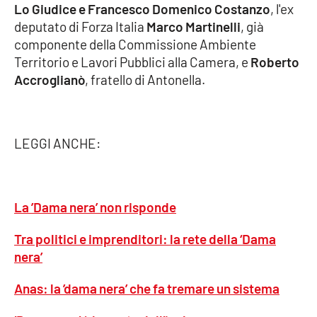
Lo Giudice e Francesco Domenico Costanzo
, l'ex
deputato di Forza Italia
Marco Martinelli
, già
componente della Commissione Ambiente
EDIZIONI
LOCALI
Territorio e Lavori Pubblici alla Camera, e
Roberto
Accroglianò
, fratello di Antonella.
Catanzaro
Crotone
LEGGI ANCHE:
Vibo Valentia
Reggio Calabria
La ’Dama nera’ non risponde
Cosenza
Tra politici e imprenditori: la rete della ‘Dama
nera’
Lamezia Terme
Anas: la ’dama nera’ che fa tremare un sistema