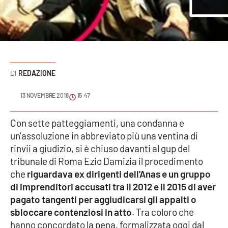
Sanità
Sport
Cultura
REDAZIONE
Podcast
13 NOVEMBRE 2018
15:47
Meteo
Con sette patteggiamenti, una condanna e
un'assoluzione in abbreviato più una ventina di
Editoriali
rinvii a giudizio, si è chiuso davanti al gup del
tribunale di Roma Ezio Damizia il procedimento
che
riguardava ex dirigenti dell'Anas e un gruppo
VIDEO
di imprenditori accusati tra il 2012 e il 2015 di aver
Ambiente
pagato tangenti per aggiudicarsi gli appalti o
sbloccare contenziosi in atto
. Tra coloro che
Cronaca
hanno concordato la pena, formalizzata oggi dal