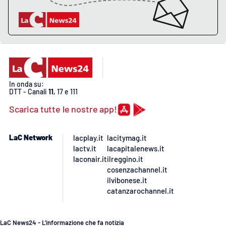
In onda su:
DTT - Canali
11
, 17 e 111
Scarica tutte le nostre app!
LaC Network
lacplay.it
lacitymag.it
lactv.it
lacapitalenews.it
laconair.it
ilreggino.it
cosenzachannel.it
ilvibonese.it
catanzarochannel.it
LaC News24 - L’informazione che fa notizia