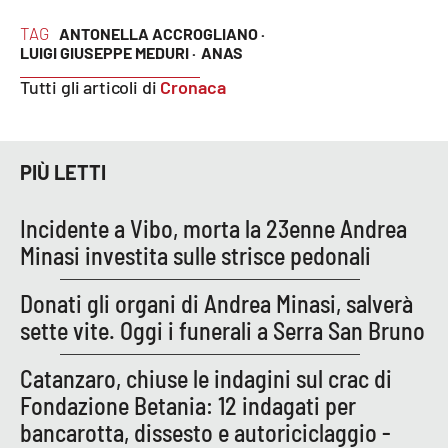
Lacplay.it
TAG
ANTONELLA ACCROGLIANO ·
LUIGI GIUSEPPE MEDURI ·
ANAS
Lactv.it
Tutti gli articoli di
Cronaca
Laconair.it
Lacitymag.it
PIÙ LETTI
Lacapitalenews.it
Incidente a Vibo, morta la 23enne Andrea
Minasi investita sulle strisce pedonali
Ilreggino.it
Donati gli organi di Andrea Minasi, salverà
Cosenzachannel.it
sette vite. Oggi i funerali a Serra San Bruno
Ilvibonese.it
Catanzaro, chiuse le indagini sul crac di
Fondazione Betania: 12 indagati per
Catanzarochannel.it
bancarotta, dissesto e autoriciclaggio -