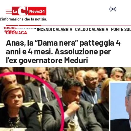
TEMI DEL
INCENDI CALABRIA
CALDO CALABRIA
PONTE SU
HOME PAGE
CRONACA
GIORNO
CRONACA
Vai
Anas, la “Dama nera” patteggia 4
SEZIONI
anni e 4 mesi. Assoluzione per
l'ex governatore Meduri
Cronaca
Politica
Attualità
Economia e lavoro
Italia Mondo