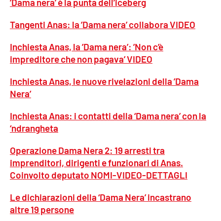
’Dama nera’ è la punta dell’iceberg
PROGETTI
SPECIALI
Tangenti Anas: la ’Dama nera’ collabora VIDEO
Buona Sanità Calabria
Inchiesta Anas, la ’Dama nera’: ’Non c’è
impreditore che non pagava’ VIDEO
LA
CALABRIAVISIONE
Inchiesta Anas, le nuove rivelazioni della ’Dama
Destinazioni
Nera’
Eventi
Inchiesta Anas: i contatti della ‘Dama nera’ con la
‘ndrangheta
Food
Operazione Dama Nera 2: 19 arresti tra
imprenditori, dirigenti e funzionari di Anas.
Storie
Coinvolto deputato NOMI-VIDEO-DETTAGLI
Le dichiarazioni della ‘Dama Nera’ incastrano
LAC
NETWORK
altre 19 persone