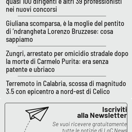
quasi 100 dirigenti e altri 39 professionisti
nei nuovi concorsi
APP
Giuliana scomparsa, è la moglie del pentito
Android
di ’ndrangheta Lorenzo Bruzzese: cosa
sappiamo
Apple
Zungri, arrestato per omicidio stradale dopo
la morte di Carmelo Purita: era senza
patente e ubriaco
Terremoto in Calabria, scossa di magnitudo
3.5 con epicentro a nord-est di Celico
Iscriviti
alla Newsletter
Se vuoi ricevere gratuitamente
tutte le notizie di
LaC News