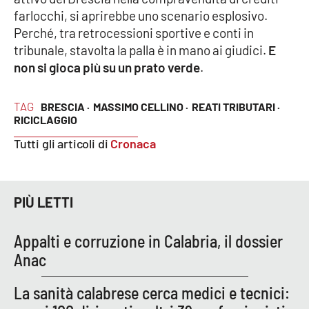
Lacplay.it
farlocchi, si aprirebbe uno scenario esplosivo.
Perché, tra retrocessioni sportive e conti in
Lactv.it
tribunale, stavolta la palla è in mano ai giudici.
E
non si gioca più su un prato verde
.
Laconair.it
TAG
BRESCIA ·
MASSIMO CELLINO ·
REATI TRIBUTARI ·
Lacitymag.it
RICICLAGGIO
Tutti gli articoli di
Cronaca
Lacapitalenews.it
Ilreggino.it
PIÙ LETTI
Cosenzachannel.it
Appalti e corruzione in Calabria, il dossier
Ilvibonese.it
Anac
Catanzarochannel.it
La sanità calabrese cerca medici e tecnici: