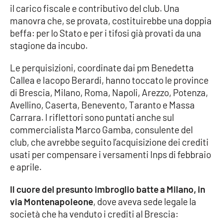
il carico fiscale e contributivo del club. Una
Parchi Marini Calabria
manovra che, se provata, costituirebbe una doppia
beffa: per lo Stato e per i tifosi già provati da una
Leggendo Alvaro insieme
stagione da incubo.
Imprese Di Calabria
Le perquisizioni, coordinate dai pm Benedetta
Callea e Iacopo Berardi, hanno toccato le province
Le perfidie di Antonella Grippo
di Brescia, Milano, Roma, Napoli, Arezzo, Potenza,
Avellino, Caserta, Benevento, Taranto e Massa
Venti di comunicazione
Carrara. I riflettori sono puntati anche sul
commercialista Marco Gamba, consulente del
club, che avrebbe seguito l’acquisizione dei crediti
STREAMING
usati per compensare i versamenti Inps di febbraio
e aprile.
LaC TV
Il cuore del presunto imbroglio batte a Milano, in
LaC Network
via Montenapoleone
, dove aveva sede legale la
società che ha venduto i crediti al Brescia:
LaC OnAir