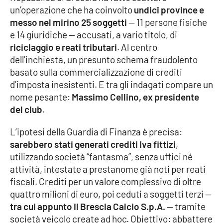
un’operazione che ha coinvolto
undici province e
Cultura
messo nel mirino 25 soggetti
— 11 persone fisiche
e 14 giuridiche — accusati, a vario titolo, di
riciclaggio e reati tributari
. Al centro
Economia e Lavoro
dell’inchiesta, un presunto schema fraudolento
basato sulla commercializzazione di crediti
Politica
d’imposta inesistenti. E tra gli indagati compare un
nome pesante:
Massimo Cellino, ex presidente
Sanità
del club
.
Società
L’ipotesi della Guardia di Finanza è precisa:
sarebbero stati generati crediti Iva fittizi
,
Sport
utilizzando società “fantasma”, senza uffici né
attività, intestate a prestanome già noti per reati
fiscali. Crediti per un valore complessivo di oltre
RUBRICHE
quattro milioni di euro, poi ceduti a soggetti terzi —
tra cui appunto il Brescia Calcio S.p.A.
— tramite
Good Morning Vietnam
società veicolo create ad hoc. Obiettivo: abbattere