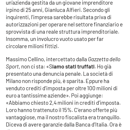
un’azienda gestita da un giovane imprenditore
irpino di 25 anni, Gianluca Alfieri. Secondo gli
inquirenti, l’impresa sarebbe risultata priva di
EDIZIONI
LOCALI
autorizzazioni per operare nel settore finanziario e
sprovvista di una reale struttura imprenditoriale.
Catanzaro
Insomma, un involucro vuoto usato per far
circolare milioni fittizi.
Crotone
Massimo Cellino, intercettato dalla
Gazzetta dello
Vibo Valentia
Sport
, non ci sta: «S
iamo stati truffati
. Ho già
presentato una denuncia penale. La società di
Reggio Calabria
Milano non risponde più, è sparita. Eppure ha
venduto crediti d’imposta per oltre 100 milioni di
Cosenza
euro a tantissime aziende». Poi aggiunge:
«Abbiamo chiesto 2,4 milioni in crediti d’imposta.
Lamezia Terme
Loro hanno trattenuto il 15%. C’erano offerte più
vantaggiose, ma il nostro fiscalista era tranquillo.
Diceva di avere garanzie dalla Banca d’Italia. Ora è