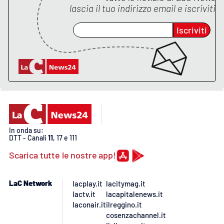
lascia il tuo indirizzo email e iscriviti
Iscriviti
In onda su:
DTT - Canali
11
, 17 e 111
Scarica tutte le nostre app!
LaC Network
lacplay.it
lacitymag.it
lactv.it
lacapitalenews.it
laconair.it
ilreggino.it
cosenzachannel.it