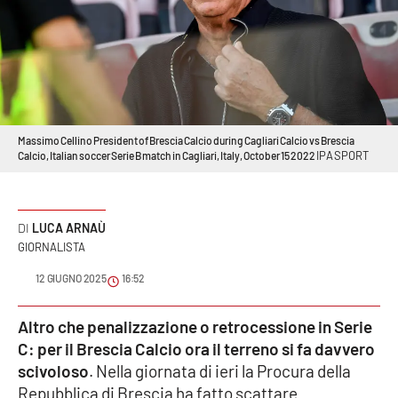
Sanità
Sport
Cultura
Massimo Cellino President of Brescia Calcio during Cagliari Calcio vs Brescia
Podcast
IPA SPORT
Calcio, Italian soccer Serie B match in Cagliari, Italy, October 15 2022
Meteo
LUCA ARNAÙ
Editoriali
GIORNALISTA
12 GIUGNO 2025
16:52
VIDEO
Altro che penalizzazione o retrocessione in Serie
Ambiente
C: per il Brescia Calcio ora il terreno si fa davvero
scivoloso
. Nella giornata di ieri la Procura della
Cronaca
Repubblica di Brescia ha fatto scattare