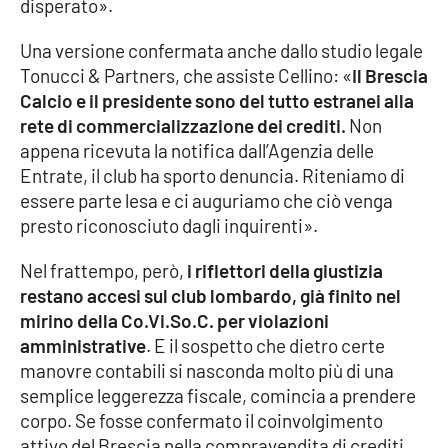
PROGETTI
disperato».
SPECIALI
Una versione confermata anche dallo studio legale
Buona Sanità Calabria
Tonucci & Partners, che assiste Cellino: «
Il Brescia
Calcio e il presidente sono del tutto estranei alla
rete di commercializzazione dei crediti.
Non
LA
CALABRIAVISIONE
appena ricevuta la notifica dall’Agenzia delle
Entrate, il club ha sporto denuncia. Riteniamo di
Destinazioni
essere parte lesa e ci auguriamo che ciò venga
presto riconosciuto dagli inquirenti».
Eventi
Nel frattempo, però,
i riflettori della giustizia
Food
restano accesi sul club lombardo, già finito nel
mirino della Co.Vi.So.C. per violazioni
Storie
amministrative
. E il sospetto che dietro certe
manovre contabili si nasconda molto più di una
semplice leggerezza fiscale, comincia a prendere
LAC
NETWORK
corpo. Se fosse confermato il coinvolgimento
attivo del Brescia nella compravendita di crediti