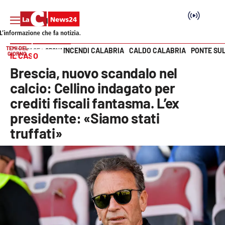
TEMI DEL
INCENDI CALABRIA
CALDO CALABRIA
PONTE SU
HOME PAGE
CRONACA
GIORNO
IL CASO
Vai
Brescia, nuovo scandalo nel
SEZIONI
calcio: Cellino indagato per
crediti fiscali fantasma. L’ex
Cronaca
presidente: «Siamo stati
truffati»
Politica
Attualità
Economia e lavoro
Italia Mondo