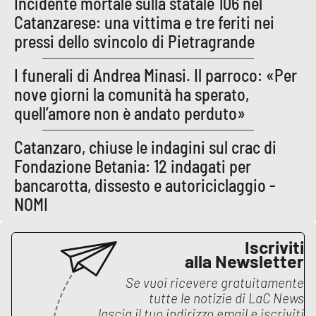
Incidente mortale sulla statale 106 nel
Lacplay.it
Catanzarese: una vittima e tre feriti nei
pressi dello svincolo di Pietragrande
Lactv.it
I funerali di Andrea Minasi. Il parroco: «Per
Laconair.it
nove giorni la comunità ha sperato,
quell’amore non è andato perduto»
Lacitymag.it
Catanzaro, chiuse le indagini sul crac di
Lacapitalenews.it
Fondazione Betania: 12 indagati per
bancarotta, dissesto e autoriciclaggio -
Ilreggino.it
NOMI
Cosenzachannel.it
Iscriviti
Ilvibonese.it
alla Newsletter
Se vuoi ricevere gratuitamente
Catanzarochannel.it
tutte le notizie di
LaC News
lascia il tuo indirizzo email e iscriviti