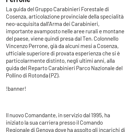
Parchi Marini Calabria
La guida del Gruppo Carabinieri Forestale di
Cosenza, articolazione provinciale della specialità
Leggendo Alvaro insieme
neo-acquisita dall’Arma dei Carabinieri,
importante avamposto nelle aree rurali e montane
Imprese Di Calabria
del paese, viene quindi presa dal Ten. Colonnello
Vincenzo Perrone, già da alcuni mesi a Cosenza,
Le perfidie di Antonella Grippo
ufficiale superiore di provata esperienza che si è
particolarmente distinto, negli ultimi anni, alla
Venti di comunicazione
guida del Reparto Carabinieri Parco Nazionale del
Pollino di Rotonda (PZ).
!banner!
STREAMING
LaC TV
Il nuovo Comandante, in servizio dal 1995, ha
LaC Network
iniziato la sua carriera presso il Comando
Regionale di Genova dove ha assolto gli incarichi di
LaC OnAir