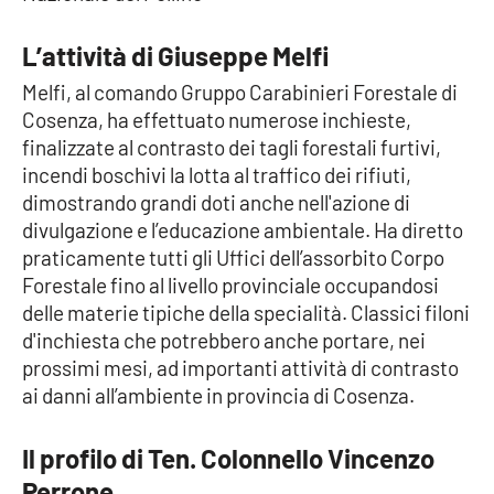
Cultura
L’attività di Giuseppe Melfi
Melfi, al comando Gruppo Carabinieri Forestale di
Economia e Lavoro
Cosenza, ha effettuato numerose inchieste,
finalizzate al contrasto dei tagli forestali furtivi,
Politica
incendi boschivi la lotta al traffico dei rifiuti,
dimostrando grandi doti anche nell'azione di
Sanità
divulgazione e l’educazione ambientale. Ha diretto
praticamente tutti gli Uffici dell’assorbito Corpo
Società
Forestale fino al livello provinciale occupandosi
delle materie tipiche della specialità. Classici filoni
Sport
d'inchiesta che potrebbero anche portare, nei
prossimi mesi, ad importanti attività di contrasto
ai danni all’ambiente in provincia di Cosenza.
RUBRICHE
Il profilo di Ten. Colonnello Vincenzo
Good Morning Vietnam
Perrone