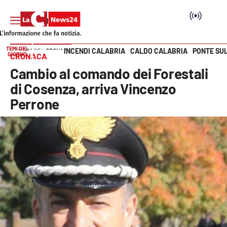
TEMI DEL
INCENDI CALABRIA
CALDO CALABRIA
PONTE SU
HOME PAGE
CRONACA
GIORNO
CRONACA
Vai
Cambio al comando dei Forestali
SEZIONI
di Cosenza, arriva Vincenzo
Perrone
Cronaca
Politica
Attualità
Economia e lavoro
Italia Mondo