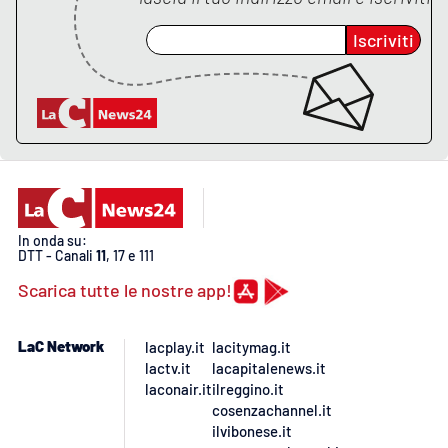
Iscriviti
APP
Android
Apple
In onda su:
DTT - Canali
11
, 17 e 111
Scarica tutte le nostre app!
LaC Network
lacplay.it
lacitymag.it
lactv.it
lacapitalenews.it
laconair.it
ilreggino.it
cosenzachannel.it
ilvibonese.it