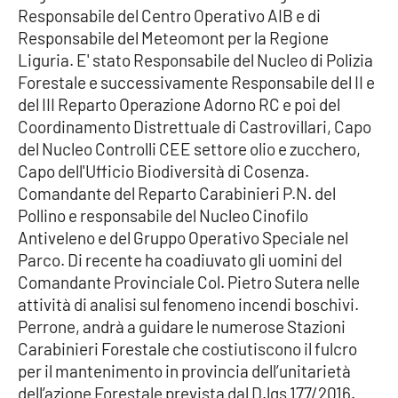
Responsabile del Centro Operativo AIB e di
Responsabile del Meteomont per la Regione
Liguria. E' stato Responsabile del Nucleo di Polizia
EDIZIONI
LOCALI
Forestale e successivamente Responsabile del II e
del III Reparto Operazione Adorno RC e poi del
Catanzaro
Coordinamento Distrettuale di Castrovillari, Capo
del Nucleo Controlli CEE settore olio e zucchero,
Crotone
Capo dell'Ufficio Biodiversità di Cosenza.
Comandante del Reparto Carabinieri P.N. del
Vibo Valentia
Pollino e responsabile del Nucleo Cinofilo
Antiveleno e del Gruppo Operativo Speciale nel
Reggio Calabria
Parco. Di recente ha coadiuvato gli uomini del
Comandante Provinciale Col. Pietro Sutera nelle
Cosenza
attività di analisi sul fenomeno incendi boschivi.
Perrone, andrà a guidare le numerose Stazioni
Lamezia Terme
Carabinieri Forestale che costiutiscono il fulcro
per il mantenimento in provincia dell’unitarietà
dell’azione Forestale prevista dal D.lgs 177/2016.