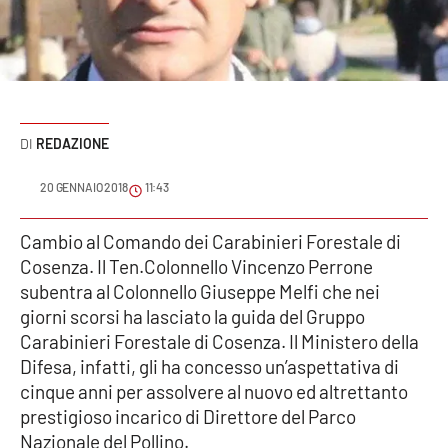
Sanità
Sport
Cultura
REDAZIONE
Podcast
20 GENNAIO 2018
11:43
Meteo
Cambio al Comando dei Carabinieri Forestale di
Cosenza. Il Ten.Colonnello Vincenzo Perrone
Editoriali
subentra al Colonnello Giuseppe Melfi che nei
giorni scorsi ha lasciato la guida del Gruppo
Carabinieri Forestale di Cosenza. Il Ministero della
VIDEO
Difesa, infatti, gli ha concesso un’aspettativa di
Ambiente
cinque anni per assolvere al nuovo ed altrettanto
prestigioso incarico di Direttore del Parco
Cronaca
Nazionale del Pollino.