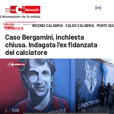
TEMI DEL
INCENDI CALABRIA
CALDO CALABRIA
PONTE SU
HOME PAGE
CRONACA
GIORNO
CRONACA
Vai
Caso Bergamini, inchiesta
SEZIONI
chiusa. Indagata l'ex fidanzata
del calciatore
Cronaca
Politica
Attualità
Economia e lavoro
Italia Mondo