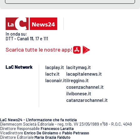
Lacplay.it
Lactv.it
Laconair.it
In onda su:
DTT - Canali
11
, 17 e 111
Scarica tutte le nostre app!
Lacitymag.it
Lacapitalenews.it
LaC Network
lacplay.it
lacitymag.it
lactv.it
lacapitalenews.it
laconair.it
ilreggino.it
Ilreggino.it
cosenzachannel.it
ilvibonese.it
Cosenzachannel.it
catanzarochannel.it
Ilvibonese.it
LaC News24 - L’informazione che fa notizia
Diemmecom Società Editoriale - reg. trib. VV 23/05/1989 n°68 - R.O.C. 4049
Catanzarochannel.it
Direttore Responsabile
Francesco Laratta
Vicedirettore
Enrico De Girolamo
e
Pablo Petrasso
Direttore Editoriale
Maria Grazia Falduto