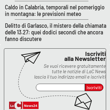
PROGETTI
SPECIALI
Caldo in Calabria, temporali nel pomeriggio
in montagna: le previsioni meteo
Buona Sanità Calabria
Delitto di Garlasco, il mistero della chiamata
delle 13.27: quei dodici secondi che ancora
LA
CALABRIAVISIONE
fanno discutere
Destinazioni
Iscriviti
Eventi
alla Newsletter
Se vuoi ricevere gratuitamente
Food
tutte le notizie di
LaC News
lascia il tuo indirizzo email e iscriviti
Storie
Iscriviti
LAC
NETWORK