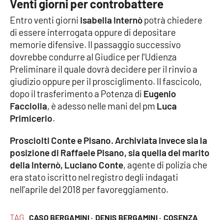
Venti giorni per controbattere
Parchi Marini Calabria
Entro venti giorni
Isabella Internò
potrà chiedere
di essere interrogata oppure di depositare
Leggendo Alvaro insieme
memorie difensive. Il passaggio successivo
dovrebbe condurre al Giudice per l'Udienza
Imprese Di Calabria
Preliminare il quale dovrà decidere per il rinvio a
giudizio oppure per il prosciglimento. Il fascicolo,
Le perfidie di Antonella Grippo
dopo il trasferimento a Potenza di
Eugenio
Facciolla
, è adesso nelle mani del pm
Luca
Venti di comunicazione
Primicerio
.
Prosciolti Conte e Pisano. Archiviata invece sia la
STREAMING
posizione di Raffaele Pisano, sia quella del marito
della Internò, Luciano Conte
, agente di polizia che
LaC TV
era stato iscritto nel registro degli indagati
nell'aprile del 2018 per favoreggiamento.
LaC Network
TAG
CASO BERGAMINI ·
DENIS BERGAMINI ·
COSENZA
LaC OnAir