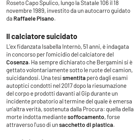
Roseto Capo Spulico, lungo la Statale 106 il 18
novembre 1989, investito da un autocarro guidato
Cultura
da
Raffaele Pisano
.
Economia e Lavoro
Il calciatore suicidato
Politica
L'ex fidanzata Isabella Internò, 51 anni, è indagata
in concorso per l'omicidio del calciatore del
Sanità
Cosenza
. Ha sempre dichiarato che Bergamini si è
gettato volontariamente sotto le ruote del camion,
Società
suicidandosi. Una tesi
smentita
però dagli esami
autoptici condotti nel 2017 dopo la riesumazione
del corpo e prodotti davanti al Gip durante un
Sport
incidente probatorio al termine del quale è emersa
un'altra verità, sostenuta dalla Procura: quella della
morte indotta mediante
soffocamento
, forse
RUBRICHE
attraverso l'uso di un
sacchetto di plastica
.
Good Morning Vietnam