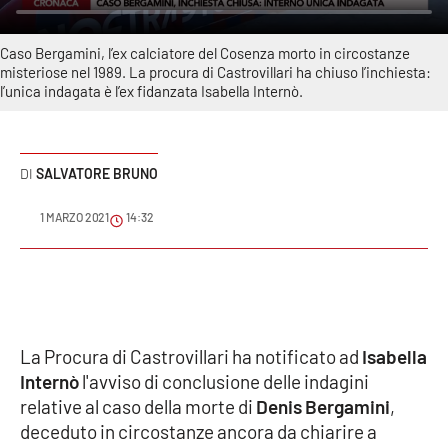
Sanità
Caso Bergamini, l’ex calciatore del Cosenza morto in circostanze
Sport
misteriose nel 1989. La procura di Castrovillari ha chiuso l’inchiesta:
l’unica indagata è l’ex fidanzata Isabella Internò.
Cultura
Podcast
SALVATORE BRUNO
Meteo
1 MARZO 2021
14:32
Editoriali
VIDEO
La Procura di Castrovillari ha notificato ad
Isabella
Internò
l'avviso di conclusione delle indagini
Ambiente
relative al caso della morte di
Denis Bergamini
,
deceduto in circostanze ancora da chiarire a
Cronaca