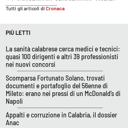
Tutti gli articoli di
Cronaca
EDIZIONI
LOCALI
PIÙ LETTI
Catanzaro
La sanità calabrese cerca medici e tecnici:
Crotone
quasi 100 dirigenti e altri 39 professionisti
nei nuovi concorsi
Vibo Valentia
Scomparsa Fortunato Solano, trovati
Reggio Calabria
documenti e portafoglio del 56enne di
Mileto: erano nei pressi di un McDonald’s di
Cosenza
Napoli
Lamezia Terme
Appalti e corruzione in Calabria, il dossier
Anac