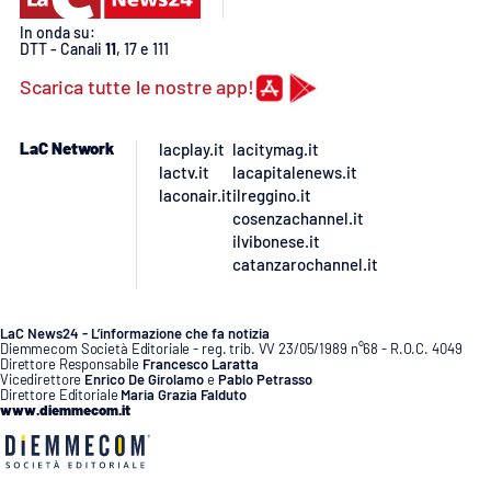
PROGETTI
SPECIALI
In onda su:
DTT - Canali
11
, 17 e 111
Buona Sanità Calabria
Scarica tutte le nostre app!
LA
CALABRIAVISIONE
LaC Network
lacplay.it
lacitymag.it
lactv.it
lacapitalenews.it
Destinazioni
laconair.it
ilreggino.it
cosenzachannel.it
ilvibonese.it
Eventi
catanzarochannel.it
Food
LaC News24 - L’informazione che fa notizia
Diemmecom Società Editoriale - reg. trib. VV 23/05/1989 n°68 - R.O.C. 4049
Storie
Direttore Responsabile
Francesco Laratta
Vicedirettore
Enrico De Girolamo
e
Pablo Petrasso
Direttore Editoriale
Maria Grazia Falduto
www.diemmecom.it
LAC
NETWORK