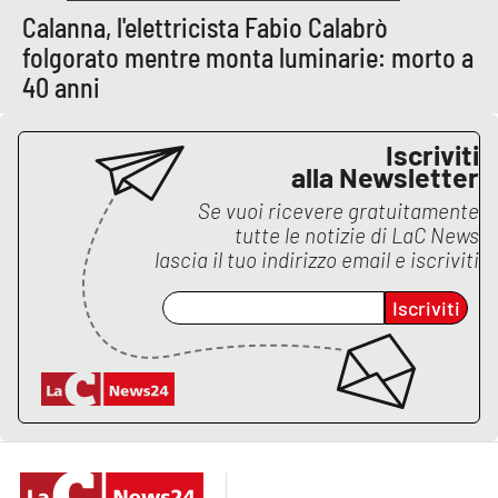
Calanna, l'elettricista Fabio Calabrò
folgorato mentre monta luminarie: morto a
EDIZIONI
40 anni
LOCALI
Catanzaro
Iscriviti
alla Newsletter
Crotone
Se vuoi ricevere gratuitamente
tutte le notizie di
LaC News
Vibo Valentia
lascia il tuo indirizzo email e iscriviti
Reggio Calabria
Iscriviti
Cosenza
Lamezia Terme