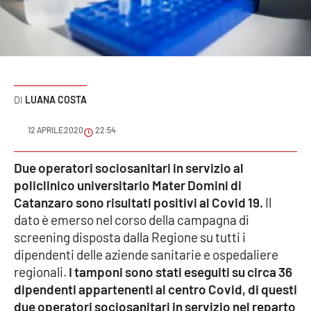
Sanità
Sport
Cultura
LUANA COSTA
Podcast
12 APRILE 2020
22:54
Meteo
Due operatori sociosanitari in servizio al
policlinico universitario Mater Domini di
Editoriali
Catanzaro sono risultati positivi al Covid 19.
Il
dato è emerso nel corso della campagna di
screening disposta dalla Regione su tutti i
VIDEO
dipendenti delle aziende sanitarie e ospedaliere
Ambiente
regionali.
I tamponi sono stati eseguiti su circa 36
dipendenti appartenenti al centro Covid, di questi
Cronaca
due operatori sociosanitari in servizio nel reparto