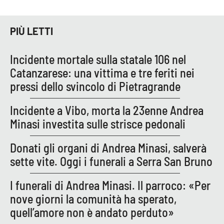
Parchi Marini Calabria
PIÙ LETTI
Leggendo Alvaro insieme
Incidente mortale sulla statale 106 nel
Imprese Di Calabria
Catanzarese: una vittima e tre feriti nei
pressi dello svincolo di Pietragrande
Le perfidie di Antonella Grippo
Incidente a Vibo, morta la 23enne Andrea
Venti di comunicazione
Minasi investita sulle strisce pedonali
Donati gli organi di Andrea Minasi, salverà
STREAMING
sette vite. Oggi i funerali a Serra San Bruno
LaC TV
I funerali di Andrea Minasi. Il parroco: «Per
nove giorni la comunità ha sperato,
LaC Network
quell’amore non è andato perduto»
LaC OnAir