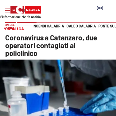
TEMI DEL
INCENDI CALABRIA
CALDO CALABRIA
PONTE SU
HOME PAGE
CRONACA
GIORNO
CRONACA
Vai
Coronavirus a Catanzaro, due
SEZIONI
operatori contagiati al
policlinico
Cronaca
Politica
Attualità
Economia e lavoro
Italia Mondo