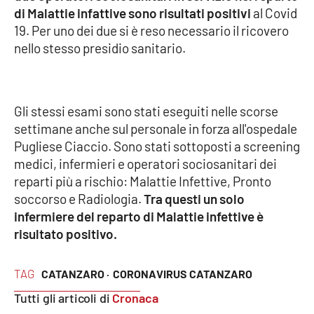
di Malattie infattive sono risultati positivi
al Covid
19. Per uno dei due si è reso necessario il ricovero
Cultura
nello stesso presidio sanitario.
Economia e Lavoro
Politica
Gli stessi esami sono stati eseguiti nelle scorse
settimane anche sul personale in forza all'ospedale
Sanità
Pugliese Ciaccio. Sono stati sottoposti a screening
medici, infermieri e operatori sociosanitari dei
Società
reparti più a rischio: Malattie Infettive, Pronto
soccorso e Radiologia.
Tra questi un solo
Sport
infermiere del reparto di Malattie infettive è
risultato positivo.
RUBRICHE
TAG
CATANZARO ·
CORONAVIRUS CATANZARO
Good Morning Vietnam
Tutti gli articoli di
Cronaca