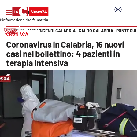
TEMI DEL
INCENDI CALABRIA
CALDO CALABRIA
PONTE SU
HOME PAGE
CRONACA
GIORNO
CRONACA
Vai
Coronavirus in Calabria, 16 nuovi
SEZIONI
casi nel bollettino: 4 pazienti in
terapia intensiva
Cronaca
Politica
Attualità
Economia e lavoro
Italia Mondo