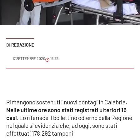
Sanità
Sport
Cultura
REDAZIONE
Podcast
17 SETTEMBRE 2020
16:36
Meteo
Editoriali
Rimangono sostenuti i nuovi contagi in Calabria.
VIDEO
Nelle ultime ore sono stati registrati ulteriori 16
casi
. Lo riferisce il bollettino odierno della Regione
Ambiente
nel quale si evidenzia che, ad oggi, sono stati
effettuati 178.292 tamponi.
Cronaca