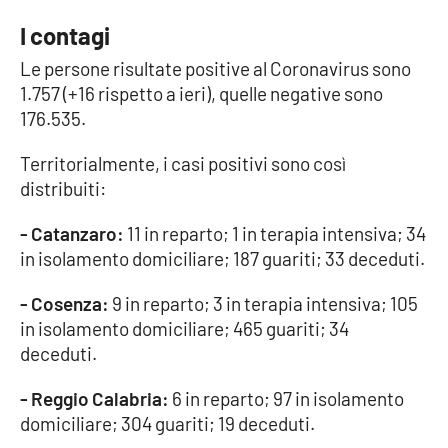
I contagi
Cultura
Le persone risultate positive al Coronavirus sono
1.757 (+16 rispetto a ieri), quelle negative sono
Economia e Lavoro
176.535.
Politica
Territorialmente, i casi positivi sono così
distribuiti:
Sanità
- Catanzaro:
11 in reparto; 1 in terapia intensiva; 34
Società
in isolamento domiciliare; 187 guariti; 33 deceduti.
Sport
- Cosenza:
9 in reparto; 3 in terapia intensiva; 105
in isolamento domiciliare; 465 guariti; 34
deceduti.
RUBRICHE
- Reggio Calabria:
6 in reparto; 97 in isolamento
Good Morning Vietnam
domiciliare; 304 guariti; 19 deceduti.