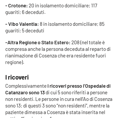
- Crotone:
20 in isolamento domiciliare; 117
Parchi Marini Calabria
guariti; 6 deceduti.
Leggendo Alvaro insieme
- Vibo Valentia:
8 in isolamento domiciliare; 85
guariti; 5 deceduti
Imprese Di Calabria
-Altra Regione o Stato Estero:
208 (nel totale è
Le perfidie di Antonella Grippo
compresa anche la persona deceduta al reparto di
rianimazione di Cosenza che era residente fuori
Venti di comunicazione
regione).
I ricoveri
STREAMING
Complessivamente
i ricoveri presso l'Ospedale di
LaC TV
Catanzaro sono 13
di cui 5 sono riferiti a persone
non residenti. Le persone in cura nell’Ao di Cosenza
LaC Network
sono 13; di questi 3 sono “non residenti”, mentre la
paziente dimessa a Cosenza è stata inserita nel
LaC OnAir