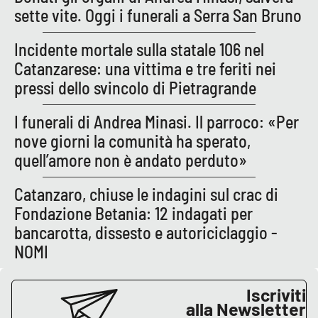
Lacplay.it
sette vite. Oggi i funerali a Serra San Bruno
Lactv.it
Incidente mortale sulla statale 106 nel
Catanzarese: una vittima e tre feriti nei
Laconair.it
pressi dello svincolo di Pietragrande
Lacitymag.it
I funerali di Andrea Minasi. Il parroco: «Per
nove giorni la comunità ha sperato,
Lacapitalenews.it
quell’amore non è andato perduto»
Ilreggino.it
Catanzaro, chiuse le indagini sul crac di
Fondazione Betania: 12 indagati per
Cosenzachannel.it
bancarotta, dissesto e autoriciclaggio -
NOMI
Ilvibonese.it
Iscriviti
Catanzarochannel.it
alla Newsletter