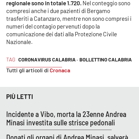
PROGETTI
regionale sono in totale 1.720.
Nel conteggio sono
SPECIALI
compresi anche i due pazienti di Bergamo
Buona Sanità Calabria
trasferiti a Catanzaro, mentre non sono compresi i
numeri del contagio pervenuti dopo la
comunicazione dei dati alla Protezione Civile
LA
CALABRIAVISIONE
Nazionale.
Destinazioni
TAG
CORONAVIRUS CALABRIA ·
BOLLETTINO CALABRIA
Tutti gli articoli di
Cronaca
Eventi
Food
PIÙ LETTI
Storie
Incidente a Vibo, morta la 23enne Andrea
Minasi investita sulle strisce pedonali
LAC
NETWORK
Donati gli organi di Andrea Minasi, salverà