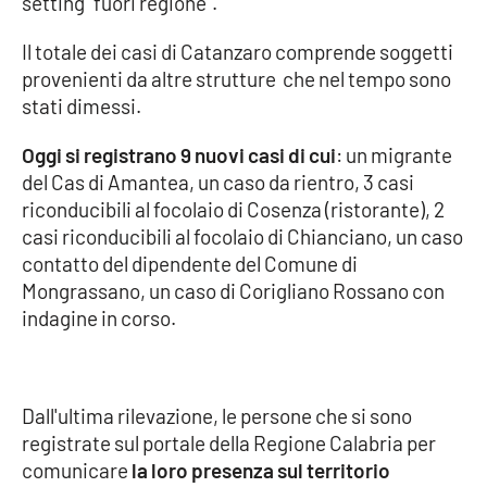
setting “fuori regione”.
Il totale dei casi di Catanzaro comprende soggetti
provenienti da altre strutture che nel tempo sono
EDIZIONI
LOCALI
stati dimessi.
Catanzaro
Oggi si registrano 9 nuovi casi di cui
: un migrante
del Cas di Amantea, un caso da rientro, 3 casi
Crotone
riconducibili al focolaio di Cosenza (ristorante), 2
casi riconducibili al focolaio di Chianciano, un caso
Vibo Valentia
contatto del dipendente del Comune di
Mongrassano, un caso di Corigliano Rossano con
Reggio Calabria
indagine in corso.
Cosenza
Lamezia Terme
Dall'ultima rilevazione, le persone che si sono
registrate sul portale della Regione Calabria per
comunicare
la loro presenza sul territorio