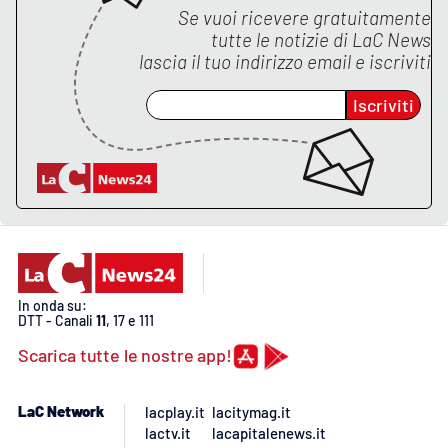
Se vuoi ricevere gratuitamente
tutte le notizie di
LaC News
APP
lascia il tuo indirizzo email e iscriviti
Android
Iscriviti
Apple
In onda su:
DTT - Canali
11
, 17 e 111
Scarica tutte le nostre app!
LaC Network
lacplay.it
lacitymag.it
lactv.it
lacapitalenews.it