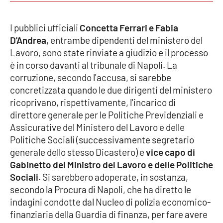
I pubblici ufficiali
Concetta Ferrari e Fabia
EDIZIONI
LOCALI
D'Andrea
, entrambe dipendenti del ministero del
Lavoro, sono state rinviate a giudizio e il processo
Catanzaro
è in corso davanti al tribunale di Napoli. La
corruzione, secondo l'accusa, si sarebbe
Crotone
concretizzata quando le due dirigenti del ministero
ricoprivano, rispettivamente, l'incarico di
Vibo Valentia
direttore generale per le Politiche Previdenziali e
Assicurative del Ministero del Lavoro e delle
Reggio Calabria
Politiche Sociali (successivamente segretario
generale dello stesso Dicastero) e
vice capo di
Cosenza
Gabinetto del Ministro del Lavoro e delle Politiche
Sociali
. Si sarebbero adoperate, in sostanza,
Lamezia Terme
secondo la Procura di Napoli, che ha diretto le
indagini condotte dal Nucleo di polizia economico-
finanziaria della Guardia di finanza, per fare avere