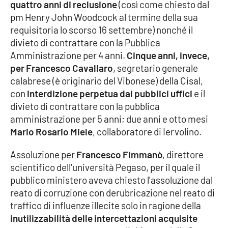
quattro anni di reclusione
(così come chiesto dal
pm Henry John Woodcock al termine della sua
Cultura
requisitoria lo scorso 16 settembre) nonché il
divieto di contrattare con la Pubblica
Economia e Lavoro
Amministrazione per 4 anni.
Cinque anni, invece,
per Francesco Cavallaro
, segretario generale
Politica
calabrese (è originario del Vibonese) della Cisal,
con
interdizione perpetua dai pubblici uffici
e il
Sanità
divieto di contrattare con la pubblica
amministrazione per 5 anni; due anni e otto mesi
Società
Mario Rosario Miele
, collaboratore di Iervolino.
Sport
Assoluzione per
Francesco Fimmanò
, direttore
scientifico dell'università Pegaso, per il quale il
pubblico ministero aveva chiesto l'assoluzione dal
RUBRICHE
reato di corruzione con derubricazione nel reato di
traffico di influenze illecite solo in ragione della
Good Morning Vietnam
inutilizzabilità delle intercettazioni acquisite