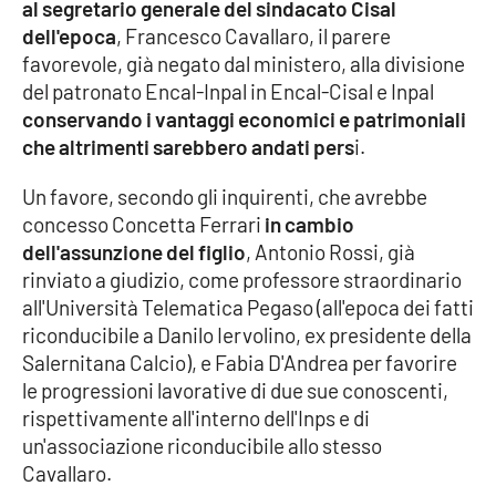
PROGETTI
al segretario generale del sindacato Cisal
SPECIALI
dell'epoca
, Francesco Cavallaro, il parere
Buona Sanità Calabria
favorevole, già negato dal ministero, alla divisione
del patronato Encal-Inpal in Encal-Cisal e Inpal
conservando i vantaggi economici e patrimoniali
LA
che altrimenti sarebbero andati pers
i.
CALABRIAVISIONE
Destinazioni
Un favore, secondo gli inquirenti, che avrebbe
concesso Concetta Ferrari
in cambio
dell'assunzione del figlio
, Antonio Rossi, già
Eventi
rinviato a giudizio, come professore straordinario
all'Università Telematica Pegaso (all'epoca dei fatti
Food
riconducibile a Danilo Iervolino, ex presidente della
Salernitana Calcio), e Fabia D'Andrea per favorire
Storie
le progressioni lavorative di due sue conoscenti,
rispettivamente all'interno dell'Inps e di
un'associazione riconducibile allo stesso
LAC
NETWORK
Cavallaro.