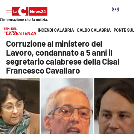
TEMI DEL
INCENDI CALABRIA
CALDO CALABRIA
PONTE SU
HOME PAGE
CRONACA
GIORNO
LA SENTENZA
Vai
Corruzione al ministero del
SEZIONI
Lavoro, condannato a 5 anni il
segretario calabrese della Cisal
Cronaca
Francesco Cavallaro
Politica
Attualità
Economia e lavoro
Italia Mondo