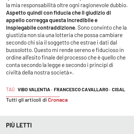
la mia responsabilità oltre ogni ragionevole dubbio.
Aspetto quindi con fiducia che il giudizio di
APP
appello corregga questa incredibile e
Android
inspiegabile contraddizione
. Sono convinto che la
giustizia non sia una lotteria che possa cambiare
Apple
secondo chi sia il soggetto che estrae i dati dal
bussolotto. Questo mi rende sereno e fiducioso in
ordine all’esito finale del processo che è quello che
conta secondo la legge e secondo i principi di
civiltà della nostra società».
TAG
VIBO VALENTIA ·
FRANCESCO CAVALLARO ·
CISAL
Tutti gli articoli di
Cronaca
PIÙ LETTI