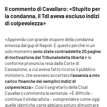
Lacplay.it
Il commento di Cavallaro: «Stupito per
Lactv.it
la condanna, il Tdl aveva escluso indizi
di colpevolezza»
Laconair.it
Lacitymag.it
«Apprendo con grande stupore della condanna
emessa dal gup di Napoli. E questo perché in un
Lacapitalenews.it
solo momento
sono state contraddette 20 pagine
di motivazione del Tribunaledella libertà
e la
Ilreggino.it
conforme pronuncia resa dalla Corte di
Cassazione, a cui aveva fatto ricorso il pubblico
Cosenzachannel.it
ministero, che avevano accertato
l’assenza a mio
carico finanche dei semplici indizi di
Ilvibonese.it
colpevolezza
». Così il segretario della Cisal
Cavallaro commenta la sentenza. «È difficile –
Catanzarochannel.it
continua il sindacalista – comprendere come oggi
quelle identiche carte abbiano potuto dimostrare