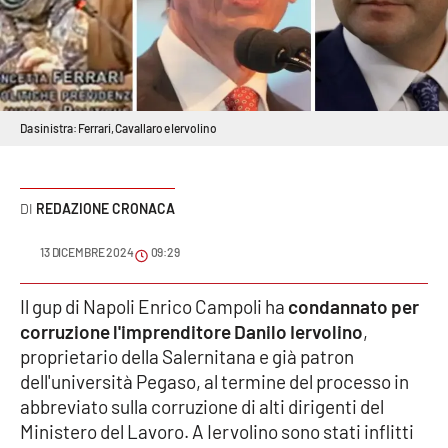
Sanità
Sport
Cultura
Da sinistra: Ferrari, Cavallaro e Iervolino
Podcast
REDAZIONE CRONACA
Meteo
13 DICEMBRE 2024
09:29
Editoriali
Il gup di Napoli Enrico Campoli ha
condannato per
corruzione l'imprenditore Danilo Iervolino
,
VIDEO
proprietario della Salernitana e già patron
dell'università Pegaso, al termine del processo in
Ambiente
abbreviato sulla corruzione di alti dirigenti del
Ministero del Lavoro. A Iervolino sono stati inflitti
Cronaca