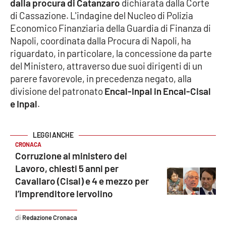
dalla procura di Catanzaro
dichiarata dalla Corte
Parchi Marini Calabria
di Cassazione. L'indagine del Nucleo di Polizia
Economico Finanziaria della Guardia di Finanza di
Leggendo Alvaro insieme
Napoli, coordinata dalla Procura di Napoli, ha
riguardato, in particolare, la concessione da parte
Imprese Di Calabria
del Ministero, attraverso due suoi dirigenti di un
parere favorevole, in precedenza negato, alla
Le perfidie di Antonella Grippo
divisione del patronato
Encal-Inpal in Encal-Cisal
e Inpal
.
Venti di comunicazione
CRONACA
STREAMING
Corruzione al ministero del
Lavoro, chiesti 5 anni per
LaC TV
Cavallaro (Cisal) e 4 e mezzo per
l’imprenditore Iervolino
LaC Network
Redazione Cronaca
LaC OnAir