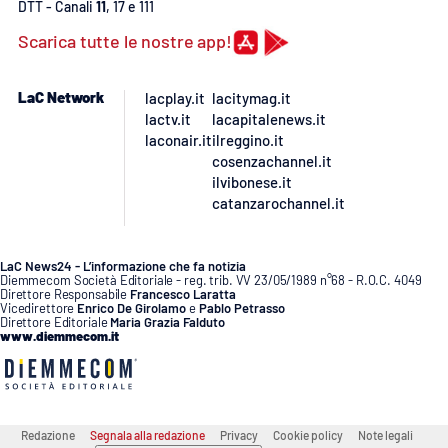
DTT - Canali
11
, 17 e 111
Scarica tutte le nostre app!
LaC Network
lacplay.it
lacitymag.it
lactv.it
lacapitalenews.it
laconair.it
ilreggino.it
cosenzachannel.it
ilvibonese.it
catanzarochannel.it
LaC News24 - L’informazione che fa notizia
Diemmecom Società Editoriale - reg. trib. VV 23/05/1989 n°68 - R.O.C. 4049
Direttore Responsabile
Francesco Laratta
Vicedirettore
Enrico De Girolamo
e
Pablo Petrasso
Direttore Editoriale
Maria Grazia Falduto
www.diemmecom.it
Redazione
Segnala alla redazione
Privacy
Cookie policy
Note legali