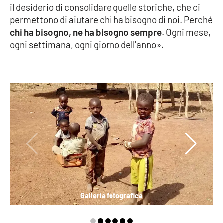
PROGETTI
SPECIALI
il desiderio di consolidare quelle storiche, che ci
permettono di aiutare chi ha bisogno di noi. Perché
Buona Sanità Calabria
chi ha bisogno, ne ha bisogno sempre
. Ogni mese,
ogni settimana, ogni giorno dell'anno».
LA
CALABRIAVISIONE
Destinazioni
Eventi
Food
Storie
Galleria fotografica
LAC
NETWORK