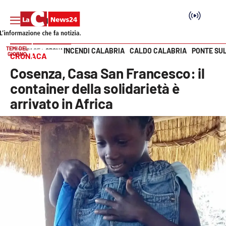
TEMI DEL
INCENDI CALABRIA
CALDO CALABRIA
PONTE SU
HOME PAGE
CRONACA
GIORNO
CRONACA
Vai
Cosenza, Casa San Francesco: il
SEZIONI
container della solidarietà è
arrivato in Africa
Cronaca
Politica
Attualità
Economia e lavoro
Italia Mondo