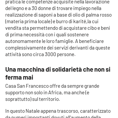
pratica le competenze acquisite nella lavorazione
Parchi Marini Calabria
del legno e a 30 donne di trovare impiego nella
realizzazione di saponi a base di olio di palma rosso
Leggendo Alvaro insieme
(materia prima locale) e burro di karité,la cui
vendita sta permettendo di acquistare cibo e beni
Imprese Di Calabria
di prima necessità con i quali sostenere
autonomamente le loro famiglie. A beneficiare
Le perfidie di Antonella Grippo
complessivamente dei servizi derivanti da queste
attività sono circa 3000 persone.
Venti di comunicazione
Una macchina di solidarietà che non si
ferma mai
STREAMING
Casa San Francesco offre da sempre grande
LaC TV
supporto non solo in Africa, ma anche (e
soprattutto) sul territorio.
LaC Network
In questo Natale appena trascorso, caratterizzato
da numeri importanti dovuti all'aumento della
LaC OnAir