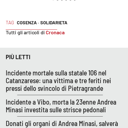
Lacplay.it
Lactv.it
TAG
COSENZA ·
SOLIDARIETA
Laconair.it
Tutti gli articoli di
Cronaca
Lacitymag.it
PIÙ LETTI
Lacapitalenews.it
Incidente mortale sulla statale 106 nel
Ilreggino.it
Catanzarese: una vittima e tre feriti nei
pressi dello svincolo di Pietragrande
Cosenzachannel.it
Incidente a Vibo, morta la 23enne Andrea
Ilvibonese.it
Minasi investita sulle strisce pedonali
Catanzarochannel.it
Donati gli organi di Andrea Minasi, salverà