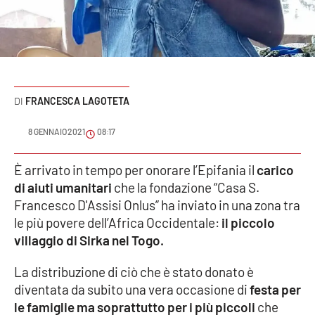
Sanità
Sport
Cultura
FRANCESCA LAGOTETA
Podcast
8 GENNAIO 2021
08:17
Meteo
È arrivato in tempo per onorare l’Epifania il
carico
di aiuti umanitari
che la fondazione “Casa S.
Editoriali
Francesco D'Assisi Onlus” ha inviato in una zona tra
le più povere dell’Africa Occidentale:
il piccolo
villaggio di Sirka nel Togo.
VIDEO
La distribuzione di ciò che è stato donato è
Ambiente
diventata da subito una vera occasione di
festa per
le famiglie ma soprattutto per i più piccoli
che
Cronaca