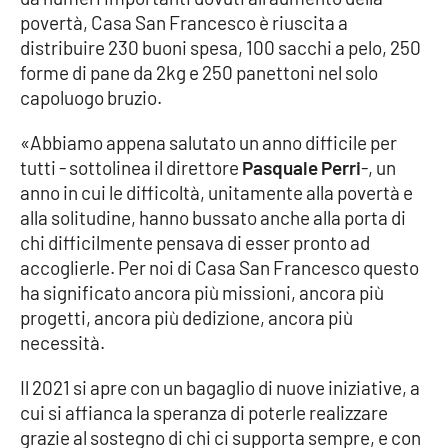
povertà, Casa San Francesco è riuscita a
distribuire 230 buoni spesa, 100 sacchi a pelo, 250
forme di pane da 2kg e 250 panettoni nel solo
EDIZIONI
LOCALI
capoluogo bruzio.
Catanzaro
«Abbiamo appena salutato un anno difficile per
tutti - sottolinea il direttore
Pasquale Perri
-, un
Crotone
anno in cui le difficoltà, unitamente alla povertà e
alla solitudine, hanno bussato anche alla porta di
Vibo Valentia
chi difficilmente pensava di esser pronto ad
accoglierle. Per noi di Casa San Francesco questo
Reggio Calabria
ha significato ancora più missioni, ancora più
progetti, ancora più dedizione, ancora più
Cosenza
necessità.
Lamezia Terme
Il 2021 si apre con un bagaglio di nuove iniziative, a
cui si affianca la speranza di poterle realizzare
grazie al sostegno di chi ci supporta sempre, e con