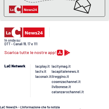
In onda su:
DTT - Canali
11
, 17 e 111
Scarica tutte le nostre app!
LaC Network
lacplay.it
lacitymag.it
lactv.it
lacapitalenews.it
laconair.it
ilreggino.it
cosenzachannel.it
ilvibonese.it
catanzarochannel.it
LaC News24 - L’informazione che fa notizia