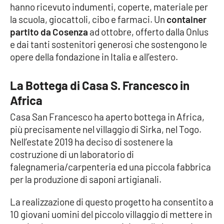
hanno ricevuto indumenti, coperte, materiale per
la scuola, giocattoli, cibo e farmaci. Un
container
Cultura
partito da Cosenza
ad ottobre, offerto dalla Onlus
e dai tanti sostenitori generosi che sostengono le
Economia e Lavoro
opere della fondazione in Italia e all’estero.
Politica
La Bottega di Casa S. Francesco in
Sanità
Africa
Casa San Francesco ha aperto bottega in Africa,
Società
più precisamente nel villaggio di Sirka, nel Togo.
Nell’estate 2019 ha deciso di sostenere la
Sport
costruzione di un laboratorio di
falegnameria/carpenteria ed una piccola fabbrica
per la produzione di saponi artigianali.
RUBRICHE
La realizzazione di questo progetto ha consentito a
Good Morning Vietnam
10 giovani uomini del piccolo villaggio di mettere in