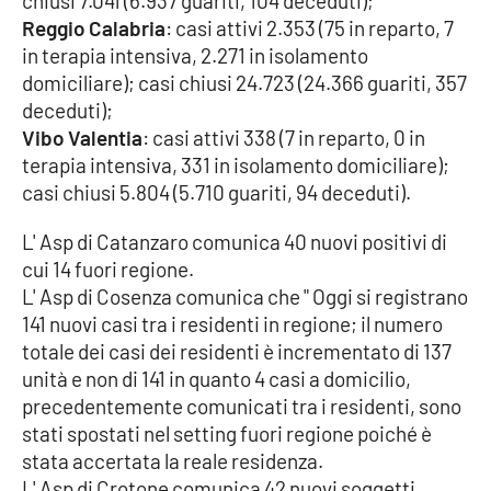
chiusi 7.041 (6.937 guariti, 104 deceduti);
Parchi Marini Calabria
Reggio Calabria
: casi attivi 2.353 (75 in reparto, 7
in terapia intensiva, 2.271 in isolamento
Leggendo Alvaro insieme
domiciliare); casi chiusi 24.723 (24.366 guariti, 357
deceduti);
Imprese Di Calabria
Vibo Valentia
: casi attivi 338 (7 in reparto, 0 in
terapia intensiva, 331 in isolamento domiciliare);
Le perfidie di Antonella Grippo
casi chiusi 5.804 (5.710 guariti, 94 deceduti).
L' Asp di Catanzaro comunica 40 nuovi positivi di
Venti di comunicazione
cui 14 fuori regione.
L' Asp di Cosenza comunica che " Oggi si registrano
141 nuovi casi tra i residenti in regione; il numero
STREAMING
totale dei casi dei residenti è incrementato di 137
LaC TV
unità e non di 141 in quanto 4 casi a domicilio,
precedentemente comunicati tra i residenti, sono
LaC Network
stati spostati nel setting fuori regione poiché è
stata accertata la reale residenza.
L' Asp di Crotone comunica 42 nuovi soggetti
LaC OnAir