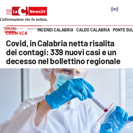
TEMI DEL
INCENDI CALABRIA
CALDO CALABRIA
PONTE SU
HOME PAGE
CRONACA
GIORNO
CRONACA
Vai
Covid, in Calabria netta risalita
SEZIONI
dei contagi: 339 nuovi casi e un
decesso nel bollettino regionale
Cronaca
Politica
Attualità
Economia e lavoro
Italia Mondo