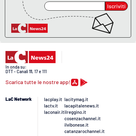
Lacplay.it
Iscriviti
Lactv.it
Laconair.it
Lacitymag.it
Lacapitalenews.it
In onda su:
DTT - Canali
11
, 17 e 111
Ilreggino.it
Scarica tutte le nostre app!
Cosenzachannel.it
LaC Network
lacplay.it
lacitymag.it
lactv.it
lacapitalenews.it
Ilvibonese.it
laconair.it
ilreggino.it
cosenzachannel.it
ilvibonese.it
Catanzarochannel.it
catanzarochannel.it