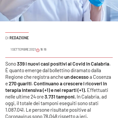
Sanità
Sport
Cultura
REDAZIONE
Podcast
1 SETTEMBRE 2021
16:16
Meteo
Sono
339 i nuovi casi positivi al Covid in Calabria
.
È quanto emerge dal bollettino diramato dalla
Editoriali
Regione che registra anche
un decesso
a Cosenza
e
270 guariti
.
Continuano a crescere i ricoveri in
terapia intensiva (+1) e nei reparti (+1).
Effettuati
VIDEO
nelle ultime 24 ore
3.731 tamponi.
In Calabria, ad
Ambiente
oggi, il totale dei tamponi eseguiti sono stati
1.087.041. Le persone risultate positive al
Cronaca
Coronavirus sono 78.048 rispetto a ieri.