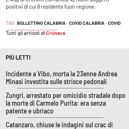
positivi di cui 8 residente fuori regione.
EDIZIONI
LOCALI
TAG
BOLLETTINO CALABRIA ·
COVID CALABRIA ·
COVID
Tutti gli articoli di
Cronaca
Catanzaro
Crotone
PIÙ LETTI
Vibo Valentia
Incidente a Vibo, morta la 23enne Andrea
Reggio Calabria
Minasi investita sulle strisce pedonali
Cosenza
Zungri, arrestato per omicidio stradale dopo
la morte di Carmelo Purita: era senza
Lamezia Terme
patente e ubriaco
Catanzaro, chiuse le indagini sul crac di