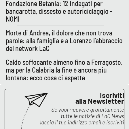
PROGETTI
Fondazione Betania: 12 indagati per
SPECIALI
bancarotta, dissesto e autoriciclaggio -
Buona Sanità Calabria
NOMI
Morte di Andrea, il dolore che non trova
LA
CALABRIAVISIONE
parole: alla famiglia e a Lorenzo l’abbraccio
del network LaC
Destinazioni
Caldo soffocante almeno fino a Ferragosto,
Eventi
ma per la Calabria la fine è ancora più
lontana: ecco cosa ci aspetta
Food
Iscriviti
Storie
alla Newsletter
Se vuoi ricevere gratuitamente
tutte le notizie di
LaC News
LAC
NETWORK
lascia il tuo indirizzo email e iscriviti