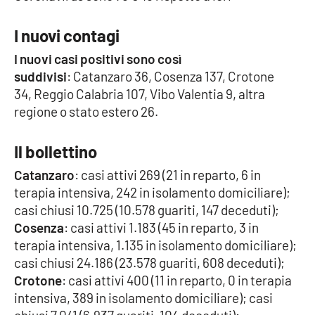
Cultura
I nuovi contagi
I nuovi casi positivi sono così
Economia e Lavoro
suddivisi
: Catanzaro 36, Cosenza 137, Crotone
34, Reggio Calabria 107, Vibo Valentia 9, altra
Politica
regione o stato estero 26.
Sanità
Il bollettino
Società
Catanzaro
: casi attivi 269 (21 in reparto, 6 in
terapia intensiva, 242 in isolamento domiciliare);
casi chiusi 10.725 (10.578 guariti, 147 deceduti);
Sport
Cosenza
: casi attivi 1.183 (45 in reparto, 3 in
terapia intensiva, 1.135 in isolamento domiciliare);
casi chiusi 24.186 (23.578 guariti, 608 deceduti);
RUBRICHE
Crotone
: casi attivi 400 (11 in reparto, 0 in terapia
Good Morning Vietnam
intensiva, 389 in isolamento domiciliare); casi