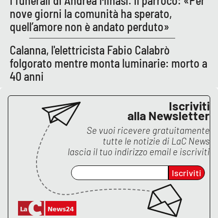
I funerali di Andrea Minasi. Il parroco: «Per
Parchi Marini Calabria
nove giorni la comunità ha sperato,
quell’amore non è andato perduto»
Leggendo Alvaro insieme
Calanna, l'elettricista Fabio Calabrò
Imprese Di Calabria
folgorato mentre monta luminarie: morto a
40 anni
Le perfidie di Antonella Grippo
Iscriviti
Venti di comunicazione
alla Newsletter
Se vuoi ricevere gratuitamente
tutte le notizie di
LaC News
STREAMING
lascia il tuo indirizzo email e iscriviti
LaC TV
Iscriviti
LaC Network
LaC OnAir