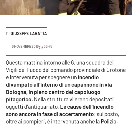
Sanità
Sport
GIUSEPPE LARATTA
Cultura
6 NOVEMBRE 2018
08:45
Podcast
Questa mattina intorno alle 6, una squadra dei
Meteo
Vigili del Fuoco del comando provinciale di Crotone
è intervenuta per spegnere un
incendio
Editoriali
divampato all'interno di un capannone in via
Bologna, in pieno centro del capoluogo
pitagorico
. Nella struttura vi erano depositati
VIDEO
oggetti d'antiquariato.
Le cause dell'incendio
sono ancora in fase di accertamento
; sul posto,
Ambiente
oltre ai pompieri, è intervenuta anche la Polizia.
Cronaca