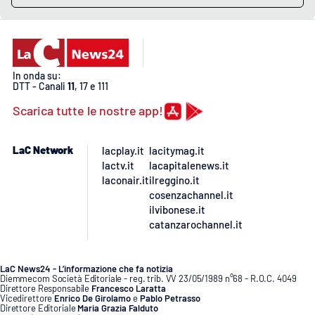
EDIZIONI
LOCALI
In onda su:
Catanzaro
DTT - Canali
11
, 17 e 111
Scarica tutte le nostre app!
Crotone
LaC Network
lacplay.it
lacitymag.it
Vibo Valentia
lactv.it
lacapitalenews.it
laconair.it
ilreggino.it
Reggio Calabria
cosenzachannel.it
ilvibonese.it
catanzarochannel.it
Cosenza
Lamezia Terme
LaC News24 - L’informazione che fa notizia
Diemmecom Società Editoriale - reg. trib. VV 23/05/1989 n°68 - R.O.C. 4049
Direttore Responsabile
Francesco Laratta
Vicedirettore
Enrico De Girolamo
e
Pablo Petrasso
Direttore Editoriale
Maria Grazia Falduto