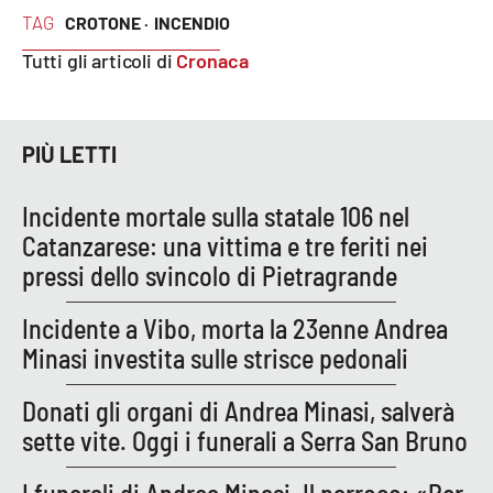
TAG
CROTONE ·
INCENDIO
Cultura
Tutti gli articoli di
Cronaca
Economia e Lavoro
PIÙ LETTI
Politica
Incidente mortale sulla statale 106 nel
Sanità
Catanzarese: una vittima e tre feriti nei
pressi dello svincolo di Pietragrande
Società
Incidente a Vibo, morta la 23enne Andrea
Sport
Minasi investita sulle strisce pedonali
Donati gli organi di Andrea Minasi, salverà
RUBRICHE
sette vite. Oggi i funerali a Serra San Bruno
Good Morning Vietnam