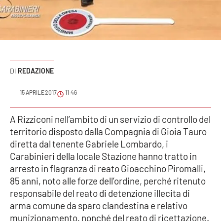
Sanità
Sport
Cultura
REDAZIONE
Podcast
15 APRILE 2017
11:46
Meteo
A Rizziconi nell’ambito di un servizio di controllo del
territorio disposto dalla Compagnia di Gioia Tauro
Editoriali
diretta dal tenente Gabriele Lombardo, i
Carabinieri della locale Stazione hanno tratto in
arresto in flagranza di reato Gioacchino Piromalli,
VIDEO
85 anni, noto alle forze dell’ordine, perché ritenuto
Ambiente
responsabile del reato di detenzione illecita di
arma comune da sparo clandestina e relativo
Cronaca
munizionamento, nonché del reato di ricettazione.