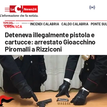
TEMI DEL
INCENDI CALABRIA
CALDO CALABRIA
PONTE SU
HOME PAGE
CRONACA
GIORNO
CRONACA
Vai
Deteneva illegalmente pistola e
SEZIONI
cartucce: arrestato Gioacchino
Piromalli a Rizziconi
Cronaca
Politica
Attualità
Economia e lavoro
Italia Mondo