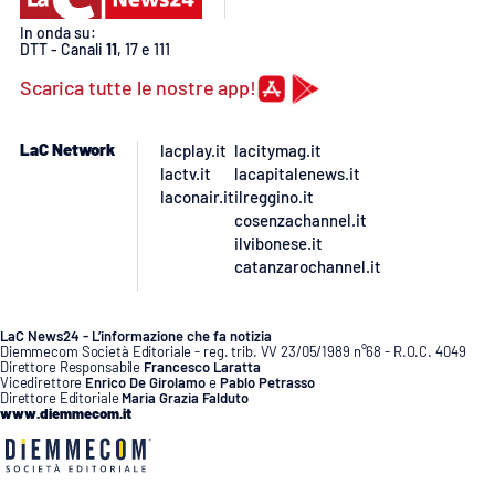
PROGETTI
SPECIALI
In onda su:
DTT - Canali
11
, 17 e 111
Buona Sanità Calabria
Scarica tutte le nostre app!
LA
CALABRIAVISIONE
LaC Network
lacplay.it
lacitymag.it
lactv.it
lacapitalenews.it
Destinazioni
laconair.it
ilreggino.it
cosenzachannel.it
ilvibonese.it
Eventi
catanzarochannel.it
Food
LaC News24 - L’informazione che fa notizia
Diemmecom Società Editoriale - reg. trib. VV 23/05/1989 n°68 - R.O.C. 4049
Storie
Direttore Responsabile
Francesco Laratta
Vicedirettore
Enrico De Girolamo
e
Pablo Petrasso
Direttore Editoriale
Maria Grazia Falduto
www.diemmecom.it
LAC
NETWORK