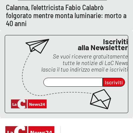
Calanna, l'elettricista Fabio Calabrò
folgorato mentre monta luminarie: morto a
EDIZIONI
40 anni
LOCALI
Catanzaro
Iscriviti
alla Newsletter
Crotone
Se vuoi ricevere gratuitamente
tutte le notizie di
LaC News
Vibo Valentia
lascia il tuo indirizzo email e iscriviti
Reggio Calabria
Iscriviti
Cosenza
Lamezia Terme