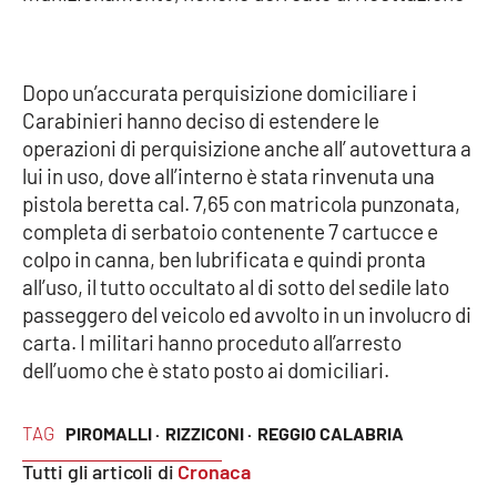
Cultura
Dopo un’accurata perquisizione domiciliare i
Economia e Lavoro
Carabinieri hanno deciso di estendere le
operazioni di perquisizione anche all’ autovettura a
Politica
lui in uso, dove all’interno è stata rinvenuta una
pistola beretta cal. 7,65 con matricola punzonata,
Sanità
completa di serbatoio contenente 7 cartucce e
colpo in canna, ben lubrificata e quindi pronta
Società
all’uso, il tutto occultato al di sotto del sedile lato
passeggero del veicolo ed avvolto in un involucro di
Sport
carta. I militari hanno proceduto all’arresto
dell’uomo che è stato posto ai domiciliari.
RUBRICHE
TAG
PIROMALLI ·
RIZZICONI ·
REGGIO CALABRIA
Good Morning Vietnam
Tutti gli articoli di
Cronaca