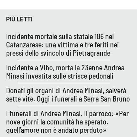
Parchi Marini Calabria
PIÙ LETTI
Leggendo Alvaro insieme
Incidente mortale sulla statale 106 nel
Imprese Di Calabria
Catanzarese: una vittima e tre feriti nei
pressi dello svincolo di Pietragrande
Le perfidie di Antonella Grippo
Incidente a Vibo, morta la 23enne Andrea
Venti di comunicazione
Minasi investita sulle strisce pedonali
Donati gli organi di Andrea Minasi, salverà
STREAMING
sette vite. Oggi i funerali a Serra San Bruno
LaC TV
I funerali di Andrea Minasi. Il parroco: «Per
nove giorni la comunità ha sperato,
LaC Network
quell’amore non è andato perduto»
LaC OnAir