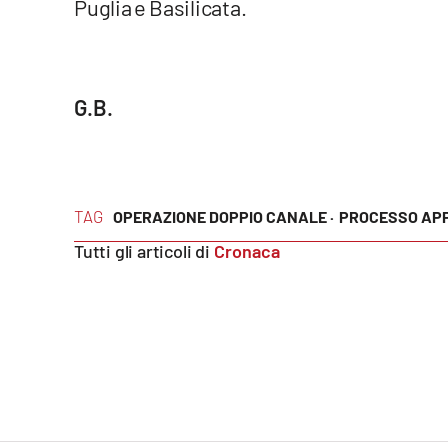
Puglia e Basilicata.
Food
Storie
G.B.
LaC
Network
Lacplay.it
TAG
OPERAZIONE DOPPIO CANALE ·
PROCESSO APP
Lactv.it
Tutti gli articoli di
Cronaca
Laconair.it
Lacitymag.it
Lacapitalenews.it
Ilreggino.it