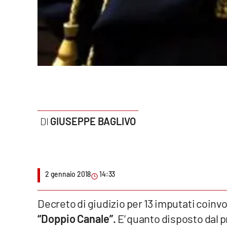
Politica
Sanità
Società
Sport
Rubriche
GIUSEPPE BAGLIVO
Good Morning Vietnam
Parchi Marini Calabria
Leggendo Alvaro insieme
2 gennaio 2018
14:33
Imprese Di Calabria
Decreto di giudizio per 13 imputati coinvol
“Doppio Canale”.
E’ quanto disposto dal p
Le perfidie di Antonella Grippo