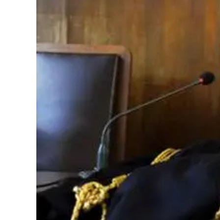
Cultura
Podcast
Meteo
Editoriali
Video
Ambiente
Cronaca
Cultura
Economia e Lavoro