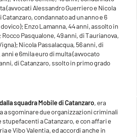
lta (avvocati Alessandro Guerriero e Nicola
di Catanzaro, condannato ad un anno e 6
dovico); Enzo Lamanna, 44 anni, assolto in
 Rocco Pasqualone, 49 anni, di Taurianova,
igna); Nicola Passalacqua, 56 anni, di
anni e 6mila euro di multa (avvocato
nni, di Catanzaro, ssolto in primo grado
dalla squadra Mobile di Catanzaro
, era
ata a sgominare due organizzazioni criminali
 stupefacenti a Catanzaro, e con affari e
ia e Vibo Valentia, ed accordi anche in