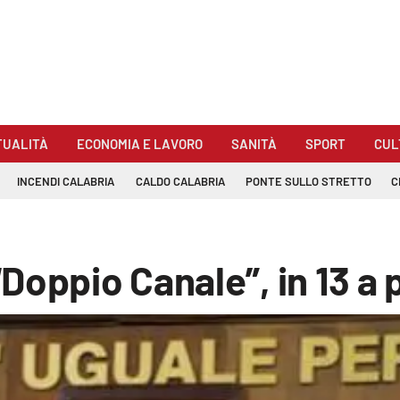
TUALITÀ
ECONOMIA E LAVORO
SANITÀ
SPORT
CUL
INCENDI CALABRIA
CALDO CALABRIA
PONTE SULLO STRETTO
C
Doppio Canale”, in 13 a