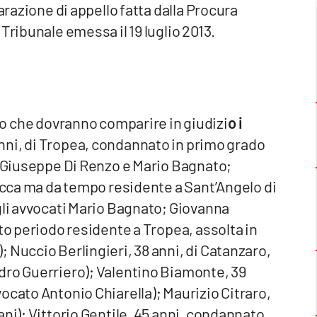
arazione di appello fatta dalla Procura
Tribunale emessa il 19 luglio 2013.
o che dovranno comparire in giudizi
o i
ni, di Tropea, condannato in primo grado
i Giuseppe Di Renzo e Mario Bagnato;
lacca ma da tempo residente a Sant’Angelo di
gli avvocati Mario Bagnato; Giovanna
to periodo residente a Tropea, assolta in
 Nuccio Berlingieri, 38 anni, di Catanzaro,
dro Guerriero); Valentino Biamonte, 39
ocato Antonio Chiarella); Maurizio Citraro,
ni); Vittorio Gentile, 45 anni, condannato