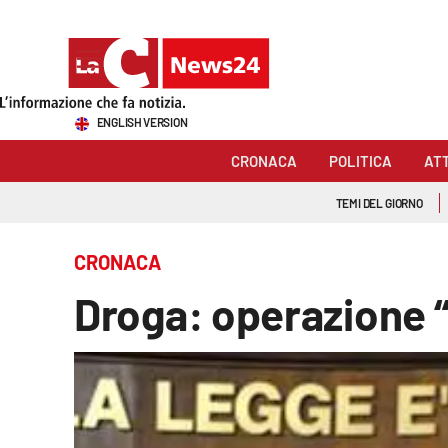
Sezioni
ENGLISH VERSION
Cronaca
CRONACA
POLITICA
AT
Politica
TEMI DEL GIORNO
Attualità
CRONACA
Economia e lavoro
Droga: operazione “
Italia Mondo
Sanità
Sport