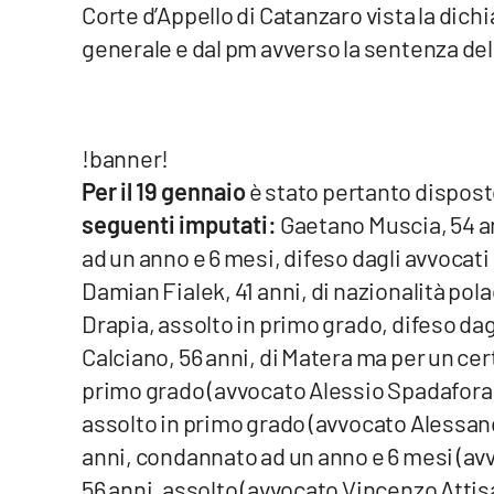
Corte d’Appello di Catanzaro vista la dichi
Venti di comunicazione
generale e dal pm avverso la sentenza del 
Streaming
LaC TV
!banner!
Per il 19 gennaio
è stato pertanto dispost
LaC Network
seguenti imputati:
Gaetano Muscia, 54 an
ad un anno e 6 mesi, difeso dagli avvocat
LaC OnAir
Damian Fialek, 41 anni, di nazionalità po
Drapia, assolto in primo grado, difeso da
Edizioni
locali
Calciano, 56 anni, di Matera ma per un cer
Catanzaro
primo grado (avvocato Alessio Spadafora);
assolto in primo grado (avvocato Alessan
Crotone
anni, condannato ad un anno e 6 mesi (avv
56 anni, assolto (avvocato Vincenzo Attisa
Vibo Valentia