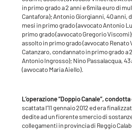
in primo grado a 2 anni e 6mila euro di mu
Reggio Calabria
Cantafora); Antonio Giorgianni, 40 anni, 
mesi in primo grado (avvocato Antonio Lu
Cosenza
primo grado (avvocato Gregorio Viscomi);
Lamezia Terme
assolto in primo grado (avvocato Renato V
Catanzaro, condannato in primo grado a 2 
Progetti
Antonio Ingrosso); Nino Passalacqua, 43 a
speciali
(avvocato Maria Aiello).
Buona Sanità Calabria
La
L’operazione “Doppio Canale”, condotta 
Calabriavisione
scattata l’11 gennaio 2012 ed era finalizz
Destinazioni
dedite ad un fiorente smercio di sostanze
Eventi
collegamenti in provincia di Reggio Calabr