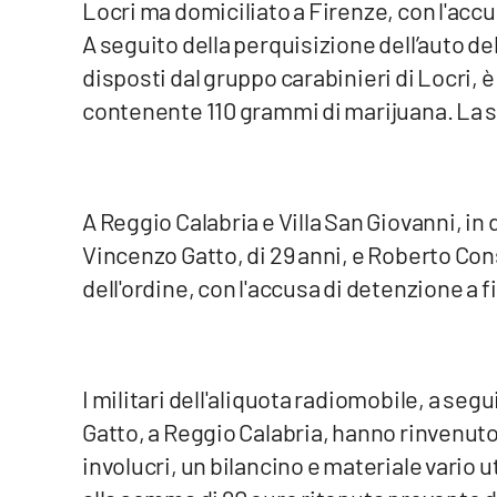
Locri ma domiciliato a Firenze, con l'acc
A seguito della perquisizione dell’auto del
Venti di comunicazione
disposti dal gruppo carabinieri di Locri, è
contenente 110 grammi di marijuana. La 
Streaming
LaC TV
LaC Network
A Reggio Calabria e Villa San Giovanni, in d
Vincenzo Gatto, di 29 anni, e Roberto Conso
LaC OnAir
dell'ordine, con l'accusa di detenzione a 
Edizioni
locali
Catanzaro
I militari dell'aliquota radiomobile, a seg
Gatto, a Reggio Calabria, hanno rinvenuto
Crotone
involucri, un bilancino e materiale vario
Vibo Valentia