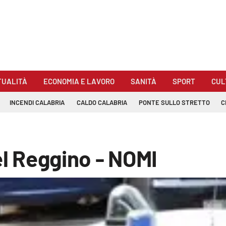
TUALITÀ
ECONOMIA E LAVORO
SANITÀ
SPORT
CUL
INCENDI CALABRIA
CALDO CALABRIA
PONTE SULLO STRETTO
C
el Reggino - NOMI