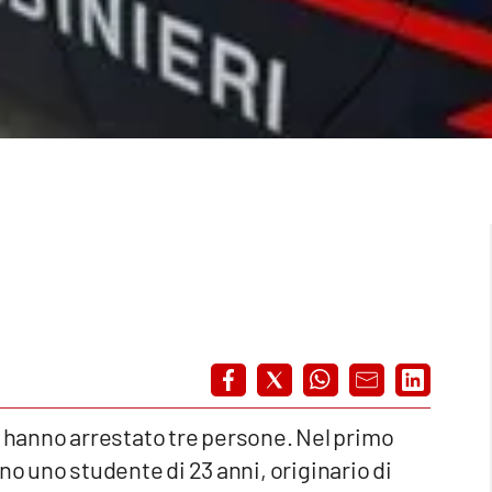
rma hanno arrestato tre persone. Nel primo
no uno studente di 23 anni, originario di