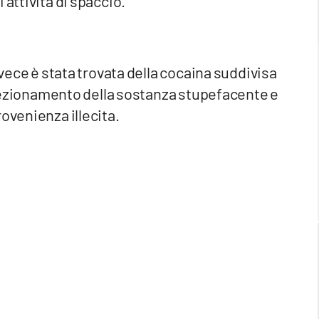
 attività di spaccio.
nvece è stata trovata della cocaina suddivisa
onfezionamento della sostanza stupefacente e
ovenienza illecita.