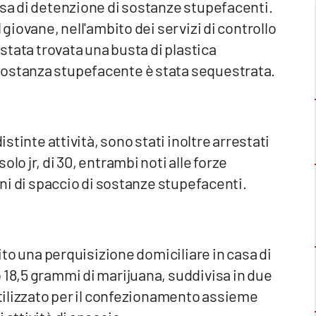
usa di detenzione di sostanze stupefacenti.
 giovane, nell'ambito dei servizi di controllo
 stata trovata una busta di plastica
sostanza stupefacente è stata sequestrata.
istinte attività, sono stati inoltre arrestati
lo jr, di 30, entrambi noti alle forze
fini di spaccio di sostanze stupefacenti.
uito una perquisizione domiciliare in casa di
 18,5 grammi di marijuana, suddivisa in due
 utilizzato per il confezionamento assieme