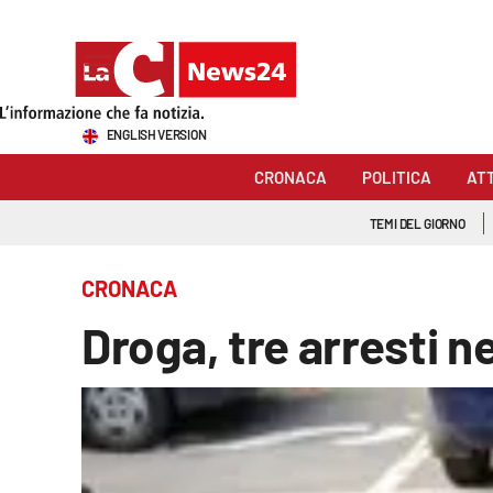
Sezioni
ENGLISH VERSION
Cronaca
CRONACA
POLITICA
AT
Politica
TEMI DEL GIORNO
Attualità
CRONACA
Economia e lavoro
Droga, tre arresti n
Italia Mondo
Sanità
Sport