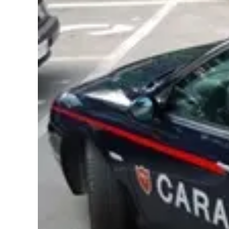
Cultura
Podcast
Meteo
Editoriali
Video
Ambiente
Cronaca
Cultura
Economia e Lavoro