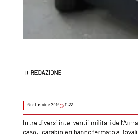
Politica
Sanità
Società
Sport
Rubriche
REDAZIONE
Good Morning Vietnam
Parchi Marini Calabria
6 settembre 2016
11:33
Leggendo Alvaro insieme
Imprese Di Calabria
In tre diversi interventi i militari dell’A
caso, i carabinieri hanno fermato a Bovali
Le perfidie di Antonella Grippo