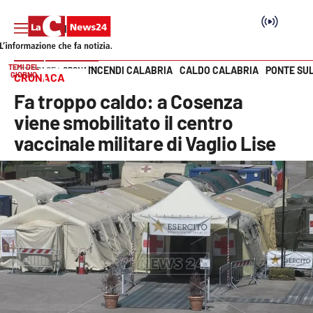
TEMI DEL
INCENDI CALABRIA
CALDO CALABRIA
PONTE SU
HOME PAGE
CRONACA
GIORNO
CRONACA
Vai
Fa troppo caldo: a Cosenza
SEZIONI
viene smobilitato il centro
vaccinale militare di Vaglio Lise
Cronaca
Politica
Attualità
Economia e lavoro
Italia Mondo