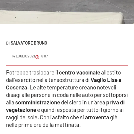
Sanità
Sport
Cultura
SALVATORE BRUNO
Podcast
14 LUGLIO 2021
16:07
Meteo
Potrebbe traslocare il
centro vaccinale
allestito
dall’esercito nella tensostruttura di
Vaglio Lise a
Editoriali
Cosenza
. Le alte temperature creano notevoli
disagi alle persone in coda nelle auto per sottoporsi
alla
somministrazione
del siero in un’area
priva di
VIDEO
vegetazione
e quindi esposta per tutto il giorno ai
Ambiente
raggi del sole. Con l’asfalto che si
arroventa
già
nelle prime ore della mattinata.
Cronaca