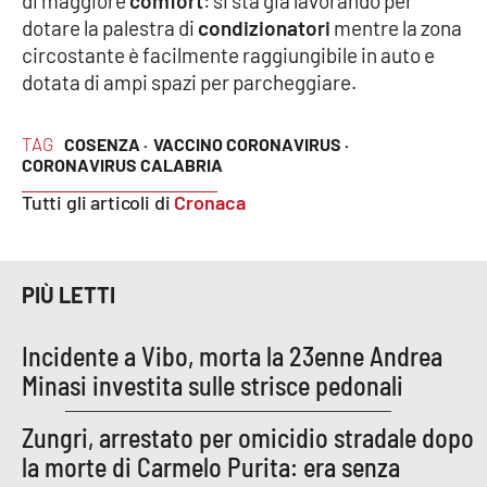
di maggiore
comfort
: si sta già lavorando per
Parchi Marini Calabria
dotare la palestra di
condizionatori
mentre la zona
circostante è facilmente raggiungibile in auto e
Leggendo Alvaro insieme
dotata di ampi spazi per parcheggiare.
Imprese Di Calabria
TAG
COSENZA ·
VACCINO CORONAVIRUS ·
CORONAVIRUS CALABRIA
Le perfidie di Antonella Grippo
Tutti gli articoli di
Cronaca
Venti di comunicazione
PIÙ LETTI
STREAMING
Incidente a Vibo, morta la 23enne Andrea
LaC TV
Minasi investita sulle strisce pedonali
LaC Network
Zungri, arrestato per omicidio stradale dopo
la morte di Carmelo Purita: era senza
LaC OnAir