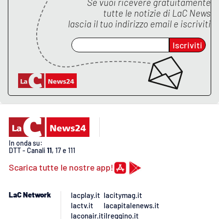
Se vuoi ricevere gratuitamente
PROGETTI
SPECIALI
tutte le notizie di
LaC News
lascia il tuo indirizzo email e iscriviti
Buona Sanità Calabria
Iscriviti
LA
CALABRIAVISIONE
Destinazioni
Eventi
Food
In onda su:
DTT - Canali
11
, 17 e 111
Storie
Scarica tutte le nostre app!
LaC Network
lacplay.it
lacitymag.it
LAC
NETWORK
lactv.it
lacapitalenews.it
laconair.it
ilreggino.it