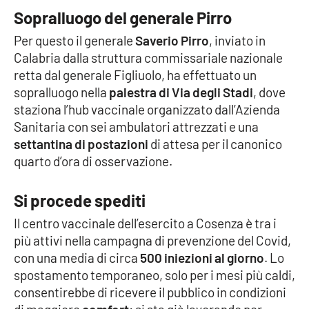
Sopralluogo del generale Pirro
Cultura
Per questo il generale
Saverio Pirro
, inviato in
Calabria dalla struttura commissariale nazionale
Economia e Lavoro
retta dal generale Figliuolo, ha effettuato un
sopralluogo nella
palestra di Via degli Stadi
, dove
Politica
staziona l’hub vaccinale organizzato dall’Azienda
Sanitaria con sei ambulatori attrezzati e una
Sanità
settantina di postazioni
di attesa per il canonico
quarto d’ora di osservazione.
Società
Si procede spediti
Sport
Il centro vaccinale dell’esercito a Cosenza è tra i
più attivi nella campagna di prevenzione del Covid,
con una media di circa
500 iniezioni al giorno
. Lo
RUBRICHE
spostamento temporaneo, solo per i mesi più caldi,
Good Morning Vietnam
consentirebbe di ricevere il pubblico in condizioni