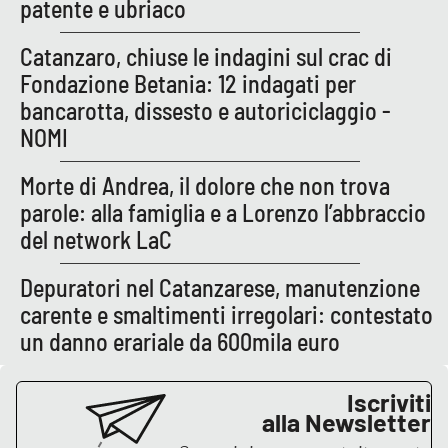
patente e ubriaco
Catanzaro, chiuse le indagini sul crac di
EDIZIONI
LOCALI
Fondazione Betania: 12 indagati per
bancarotta, dissesto e autoriciclaggio -
Catanzaro
NOMI
Crotone
Morte di Andrea, il dolore che non trova
parole: alla famiglia e a Lorenzo l’abbraccio
Vibo Valentia
del network LaC
Reggio Calabria
Depuratori nel Catanzarese, manutenzione
carente e smaltimenti irregolari: contestato
Cosenza
un danno erariale da 600mila euro
Lamezia Terme
Iscriviti
alla Newsletter