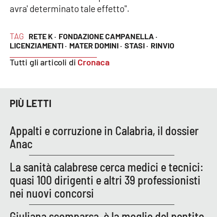
avra' determinato tale effetto".
APP
TAG
RETE K ·
FONDAZIONE CAMPANELLA ·
Android
LICENZIAMENTI ·
MATER DOMINI ·
STASI ·
RINVIO
Tutti gli articoli di
Cronaca
Apple
PIÙ LETTI
Appalti e corruzione in Calabria, il dossier
Anac
La sanità calabrese cerca medici e tecnici:
quasi 100 dirigenti e altri 39 professionisti
nei nuovi concorsi
Giuliana scomparsa, è la moglie del pentito