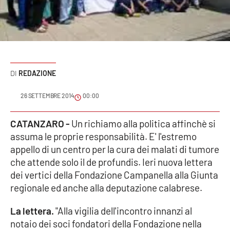
Sanità
Sport
Cultura
REDAZIONE
Podcast
26 SETTEMBRE 2014
00:00
Meteo
CATANZARO -
Un richiamo alla politica affinchè si
assuma le proprie responsabilità. E' l'estremo
Editoriali
appello di un centro per la cura dei malati di tumore
che attende solo il de profundis. Ieri nuova lettera
dei vertici della Fondazione Campanella alla Giunta
VIDEO
regionale ed anche alla deputazione calabrese.
Ambiente
La lettera.
"Alla vigilia dell'incontro innanzi al
notaio dei soci fondatori della Fondazione nella
Cronaca