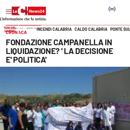
TEMI DEL
INCENDI CALABRIA
CALDO CALABRIA
PONTE SU
HOME PAGE
CRONACA
GIORNO
CRONACA
Vai
FONDAZIONE CAMPANELLA IN
SEZIONI
LIQUIDAZIONE? ' LA DECISIONE
E' POLITICA'
Cronaca
Politica
Attualità
Economia e lavoro
Italia Mondo