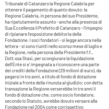
Tribunale di Catanzaro la Regione Calabria per
Parchi Marini Calabria
ottenere il pagamento di quanto dovuto; la
Regione Calabria, in persona del suo Presidente,
Leggendo Alvaro insieme
ha ripetutamente assunto - anche alla presenza di
Sua Eccellenza il Prefetto di Catanzaro - l'impegno
Imprese Di Calabria
di ripianare l'esposizione debitoria della
Fondazione. I soci fondatori - si legge ancora nella
Le perfidie di Antonella Grippo
lettera - si sono riuniti nello scorso mese di luglio e
la Regione, nella persona della Presidente f.f.,
Venti di comunicazione
Dott.ssa Stasi, per scongiurare la liquidazione
dell'Ente si e' impegnata a riconoscere una parte
dei crediti della Fondazione (29 milioni di euro), da
STREAMING
pagarsi in tre anni, a titolo di fondo di dotazione
iniziale a fronte della rinunzia al giudizio; con detta
LaC TV
transazione la Regione verserebbe in tre anni il
fondo di dotazione che, come socio fondatore,
LaC Network
secondo lo Statuto, avrebbe dovuto versare alla
Fondazione nel 2004 come corrispettivo
LaC OnAir