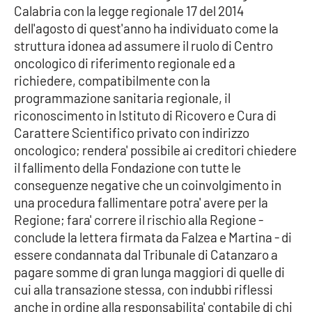
Lacplay.it
Calabria con la legge regionale 17 del 2014
dell'agosto di quest'anno ha individuato come la
Lactv.it
struttura idonea ad assumere il ruolo di Centro
oncologico di riferimento regionale ed a
Laconair.it
richiedere, compatibilmente con la
programmazione sanitaria regionale, il
Lacitymag.it
riconoscimento in Istituto di Ricovero e Cura di
Carattere Scientifico privato con indirizzo
Lacapitalenews.it
oncologico; rendera' possibile ai creditori chiedere
il fallimento della Fondazione con tutte le
Ilreggino.it
conseguenze negative che un coinvolgimento in
una procedura fallimentare potra' avere per la
Cosenzachannel.it
Regione; fara' correre il rischio alla Regione -
conclude la lettera firmata da Falzea e Martina - di
Ilvibonese.it
essere condannata dal Tribunale di Catanzaro a
pagare somme di gran lunga maggiori di quelle di
Catanzarochannel.it
cui alla transazione stessa, con indubbi riflessi
anche in ordine alla responsabilita' contabile di chi