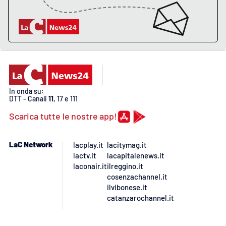
In onda su:
DTT - Canali
11
, 17 e 111
Scarica tutte le nostre app!
LaC Network
lacplay.it
lacitymag.it
lactv.it
lacapitalenews.it
laconair.it
ilreggino.it
cosenzachannel.it
ilvibonese.it
catanzarochannel.it