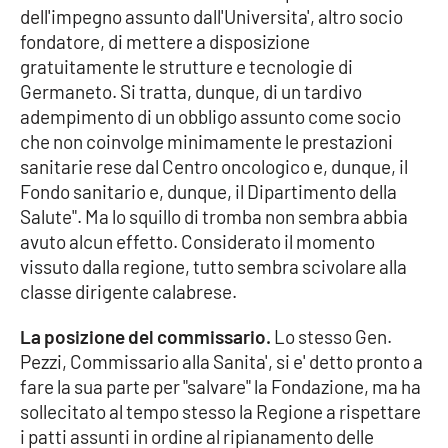
dell'impegno assunto dall'Universita', altro socio
fondatore, di mettere a disposizione
gratuitamente le strutture e tecnologie di
EDIZIONI
LOCALI
Germaneto. Si tratta, dunque, di un tardivo
adempimento di un obbligo assunto come socio
Catanzaro
che non coinvolge minimamente le prestazioni
sanitarie rese dal Centro oncologico e, dunque, il
Crotone
Fondo sanitario e, dunque, il Dipartimento della
Salute". Ma lo squillo di tromba non sembra abbia
Vibo Valentia
avuto alcun effetto. Considerato il momento
vissuto dalla regione, tutto sembra scivolare alla
Reggio Calabria
classe dirigente calabrese.
Cosenza
La posizione del commissario.
Lo stesso Gen.
Pezzi, Commissario alla Sanita', si e' detto pronto a
Lamezia Terme
fare la sua parte per "salvare" la Fondazione, ma ha
sollecitato al tempo stesso la Regione a rispettare
i patti assunti in ordine al ripianamento delle