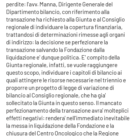
PROGETTI
SPECIALI
perdite: l'avv. Manna, Dirigente Generale del
Dipartimento bilancio, con riferimento alla
Buona Sanità Calabria
transazione ha richiesto alla Giunta e al Consiglio
regionale di individuare la copertura finanziaria,
trattandosi di determinazioni rimesse agli organi
LA
CALABRIAVISIONE
di indirizzo: la decisione se perfezionare la
transazione salvando la Fondazione dalla
Destinazioni
liquidazione e' dunque politica. E' compito della
Giunta regionale, infatti, se vuole raggiungere
Eventi
questo scopo, individuare i capitoli di bilancio ai
quali attingere le risorse necessarie nel triennio e
Food
proporre un progetto di legge di variazione di
bilancio al Consiglio regionale, che ha gia'
Storie
sollecitato la Giunta in questo senso. Il mancato
perfezionamento della transazione avra' molteplici
effetti negativi: rendera' nell'immediato inevitabile
LAC
NETWORK
la messa in liquidazione della Fondazione e la
chiusura del Centro Oncologico che la Regione