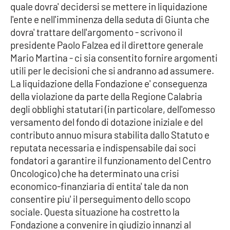
quale dovra' decidersi se mettere in liquidazione
l'ente e nell'imminenza della seduta di Giunta che
Cultura
dovra' trattare dell'argomento - scrivono il
presidente Paolo Falzea ed il direttore generale
Economia e Lavoro
Mario Martina - ci sia consentito fornire argomenti
utili per le decisioni che si andranno ad assumere.
Politica
La liquidazione della Fondazione e' conseguenza
della violazione da parte della Regione Calabria
Sanità
degli obblighi statutari (in particolare, dell'omesso
versamento del fondo di dotazione iniziale e del
Società
contributo annuo misura stabilita dallo Statuto e
reputata necessaria e indispensabile dai soci
Sport
fondatori a garantire il funzionamento del Centro
Oncologico) che ha determinato una crisi
economico-finanziaria di entita' tale da non
RUBRICHE
consentire piu' il perseguimento dello scopo
sociale. Questa situazione ha costretto la
Good Morning Vietnam
Fondazione a convenire in giudizio innanzi al