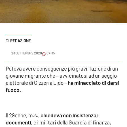
Sanità
Sport
Cultura
REDAZIONE
Podcast
23 SETTEMBRE 2020
07:35
Meteo
Poteva avere conseguenze più gravi, l’azione di un
giovane migrante che – avvicinatosi ad un seggio
Editoriali
elettorale di Gizzeria Lido –
ha minacciato di darsi
fuoco.
VIDEO
Ambiente
Il 29enne, m.s.,
chiedeva con insistenza i
documenti,
e i militari della Guardia di finanza,
Cronaca