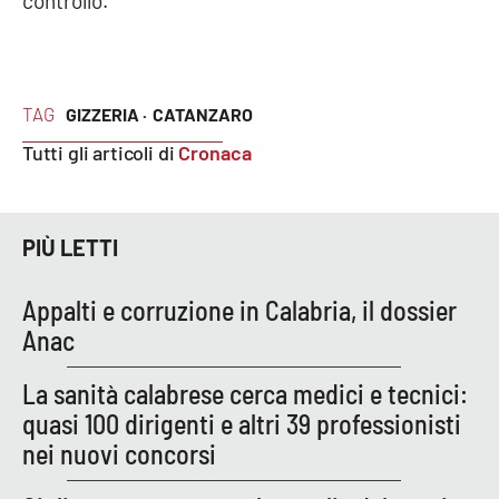
controllo.
Parchi Marini Calabria
Leggendo Alvaro insieme
TAG
GIZZERIA ·
CATANZARO
Imprese Di Calabria
Tutti gli articoli di
Cronaca
Le perfidie di Antonella Grippo
PIÙ LETTI
Venti di comunicazione
Appalti e corruzione in Calabria, il dossier
STREAMING
Anac
LaC TV
La sanità calabrese cerca medici e tecnici:
quasi 100 dirigenti e altri 39 professionisti
LaC Network
nei nuovi concorsi
LaC OnAir