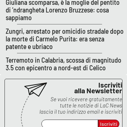
Giuliana scomparsa, è la moglie del pentito
di ’ndrangheta Lorenzo Bruzzese: cosa
sappiamo
EDIZIONI
LOCALI
Zungri, arrestato per omicidio stradale dopo
Catanzaro
la morte di Carmelo Purita: era senza
patente e ubriaco
Crotone
Terremoto in Calabria, scossa di magnitudo
Vibo Valentia
3.5 con epicentro a nord-est di Celico
Reggio Calabria
Iscriviti
alla Newsletter
Cosenza
Se vuoi ricevere gratuitamente
tutte le notizie di
LaC News
Lamezia Terme
lascia il tuo indirizzo email e iscriviti
Iscriviti