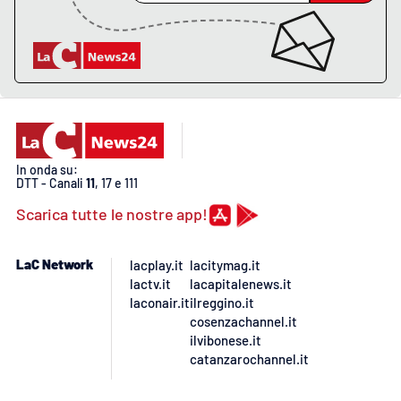
PROGETTI
SPECIALI
Buona Sanità Calabria
LA
CALABRIAVISIONE
Destinazioni
In onda su:
DTT - Canali
11
, 17 e 111
Eventi
Scarica tutte le nostre app!
Food
LaC Network
lacplay.it
lacitymag.it
lactv.it
lacapitalenews.it
Storie
laconair.it
ilreggino.it
cosenzachannel.it
ilvibonese.it
catanzarochannel.it
LAC
NETWORK