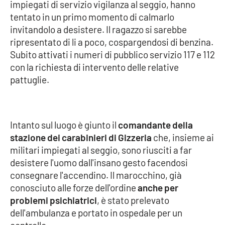
impiegati di servizio vigilanza al seggio, hanno
tentato in un primo momento di calmarlo
Cultura
invitandolo a desistere. Il ragazzo si sarebbe
ripresentato di li a poco, cospargendosi di benzina.
Economia e Lavoro
Subito attivati i numeri di pubblico servizio 117 e 112
con la richiesta di intervento delle relative
Politica
pattuglie.
Sanità
Società
Intanto sul luogo è giunto il
comandante della
stazione dei carabinieri di Gizzeria
che, insieme ai
militari impiegati al seggio, sono riusciti a far
Sport
desistere l'uomo dall'insano gesto facendosi
consegnare l'accendino. Il marocchino, già
conosciuto alle forze dell'ordine
anche per
RUBRICHE
problemi psichiatrici
, è stato prelevato
Good Morning Vietnam
dell'ambulanza e portato in ospedale per un