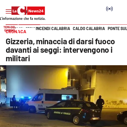
TEMI DEL
INCENDI CALABRIA
CALDO CALABRIA
PONTE SU
HOME PAGE
CRONACA
GIORNO
CRONACA
Vai
Gizzeria, minaccia di darsi fuoco
SEZIONI
davanti ai seggi: intervengono i
militari
Cronaca
Politica
Attualità
Economia e lavoro
Italia Mondo