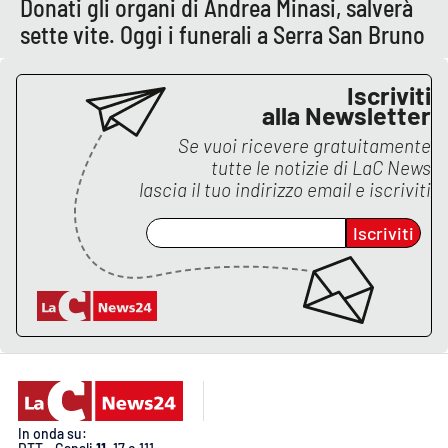
Donati gli organi di Andrea Minasi, salverà
PROGETTI
SPECIALI
sette vite. Oggi i funerali a Serra San Bruno
Buona Sanità Calabria
Iscriviti
alla Newsletter
LA
CALABRIAVISIONE
Se vuoi ricevere gratuitamente
tutte le notizie di
LaC News
Destinazioni
lascia il tuo indirizzo email e iscriviti
Eventi
Iscriviti
Food
Storie
LAC
NETWORK
In onda su: