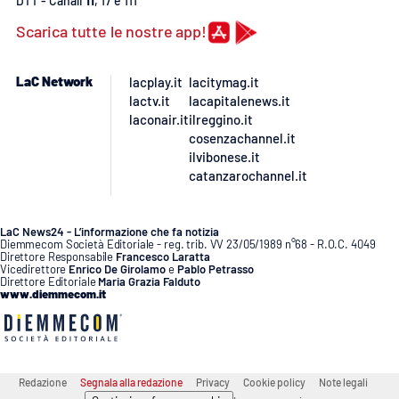
DTT - Canali
11
, 17 e 111
Lacplay.it
Scarica tutte le nostre app!
Lactv.it
LaC Network
lacplay.it
lacitymag.it
Laconair.it
lactv.it
lacapitalenews.it
laconair.it
ilreggino.it
cosenzachannel.it
Lacitymag.it
ilvibonese.it
catanzarochannel.it
Lacapitalenews.it
Ilreggino.it
LaC News24 - L’informazione che fa notizia
Diemmecom Società Editoriale - reg. trib. VV 23/05/1989 n°68 - R.O.C. 4049
Direttore Responsabile
Francesco Laratta
Vicedirettore
Enrico De Girolamo
e
Pablo Petrasso
Cosenzachannel.it
Direttore Editoriale
Maria Grazia Falduto
www.diemmecom.it
Ilvibonese.it
Catanzarochannel.it
Redazione
Segnala alla redazione
Privacy
Cookie policy
Note legali