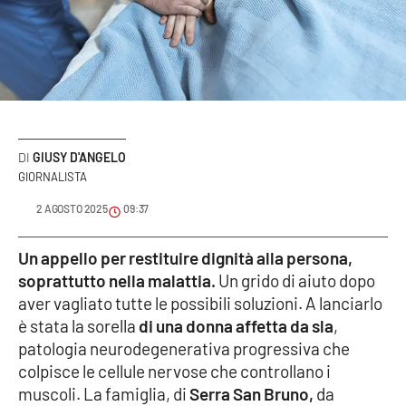
Sanità
Sport
Cultura
Podcast
GIUSY D'ANGELO
GIORNALISTA
Meteo
2 AGOSTO 2025
09:37
Editoriali
Un appello per restituire dignità alla persona,
soprattutto nella malattia.
Un grido di aiuto dopo
aver vagliato tutte le possibili soluzioni. A lanciarlo
VIDEO
è stata la sorella
di una donna affetta da sla
,
patologia neurodegenerativa progressiva che
Ambiente
colpisce le cellule nervose che controllano i
muscoli. La famiglia, di
Serra San Bruno,
da
Cronaca