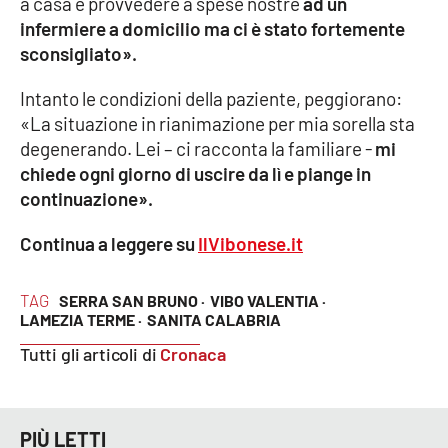
a casa e provvedere a spese nostre
ad un
Parchi Marini Calabria
infermiere a domicilio ma ci è stato fortemente
sconsigliato».
Leggendo Alvaro insieme
Intanto le condizioni della paziente, peggiorano:
Imprese Di Calabria
«La situazione in rianimazione per mia sorella sta
degenerando. Lei – ci racconta la familiare -
mi
chiede ogni giorno di uscire da lì e piange in
Le perfidie di Antonella Grippo
continuazione».
Venti di comunicazione
Continua a leggere su
IlVibonese.it
STREAMING
TAG
SERRA SAN BRUNO ·
VIBO VALENTIA ·
LAMEZIA TERME ·
SANITA CALABRIA
LaC TV
Tutti gli articoli di
Cronaca
LaC Network
PIÙ LETTI
LaC OnAir