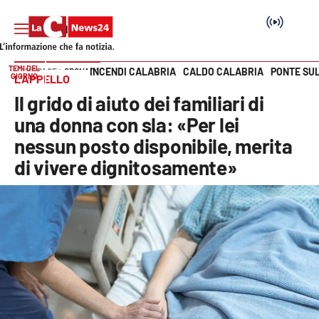
TEMI DEL
INCENDI CALABRIA
CALDO CALABRIA
PONTE SU
HOME PAGE
CRONACA
GIORNO
L’APPELLO
Vai
Il grido di aiuto dei familiari di
SEZIONI
una donna con sla: «Per lei
nessun posto disponibile, merita
Cronaca
di vivere dignitosamente»
Politica
Attualità
Economia e lavoro
Italia Mondo