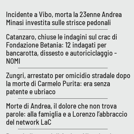
Incidente a Vibo, morta la 23enne Andrea
Minasi investita sulle strisce pedonali
EDIZIONI
LOCALI
Catanzaro, chiuse le indagini sul crac di
Catanzaro
Fondazione Betania: 12 indagati per
Crotone
bancarotta, dissesto e autoriciclaggio -
NOMI
Vibo Valentia
Zungri, arrestato per omicidio stradale dopo
Reggio Calabria
la morte di Carmelo Purita: era senza
patente e ubriaco
Cosenza
Morte di Andrea, il dolore che non trova
Lamezia Terme
parole: alla famiglia e a Lorenzo l’abbraccio
del network LaC