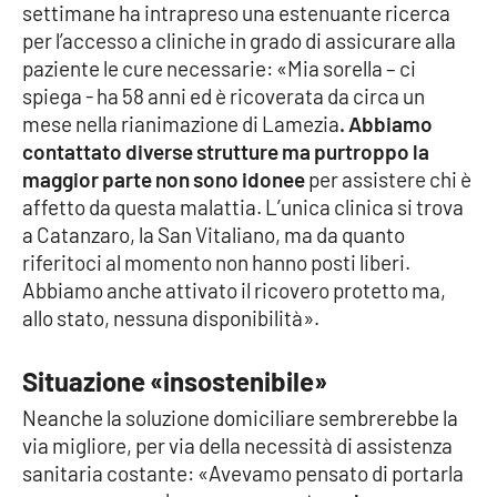
settimane ha intrapreso una estenuante ricerca
per l’accesso a cliniche in grado di assicurare alla
Cultura
paziente le cure necessarie: «Mia sorella – ci
spiega - ha 58 anni ed è ricoverata da circa un
Economia e Lavoro
mese nella rianimazione di Lamezia
. Abbiamo
contattato diverse strutture ma purtroppo la
Politica
maggior parte non sono idonee
per assistere chi è
affetto da questa malattia. L’unica clinica si trova
Sanità
a Catanzaro, la San Vitaliano, ma da quanto
riferitoci al momento non hanno posti liberi.
Società
Abbiamo anche attivato il ricovero protetto ma,
allo stato, nessuna disponibilità».
Sport
Situazione «insostenibile»
RUBRICHE
Neanche la soluzione domiciliare sembrerebbe la
via migliore, per via della necessità di assistenza
Good Morning Vietnam
sanitaria costante: «Avevamo pensato di portarla