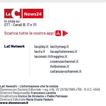
In onda su:
DTT - Canali
11
, 17 e 111
Scarica tutte le nostre app!
LaC Network
lacplay.it
lacitymag.it
lactv.it
lacapitalenews.it
laconair.it
ilreggino.it
cosenzachannel.it
ilvibonese.it
catanzarochannel.it
LaC News24 - L’informazione che fa notizia
Diemmecom Società Editoriale - reg. trib. VV 23/05/1989 n°68 - R.O.C. 4049
Direttore Responsabile
Francesco Laratta
Vicedirettore
Enrico De Girolamo
e
Pablo Petrasso
Direttore Editoriale
Maria Grazia Falduto
www.diemmecom.it