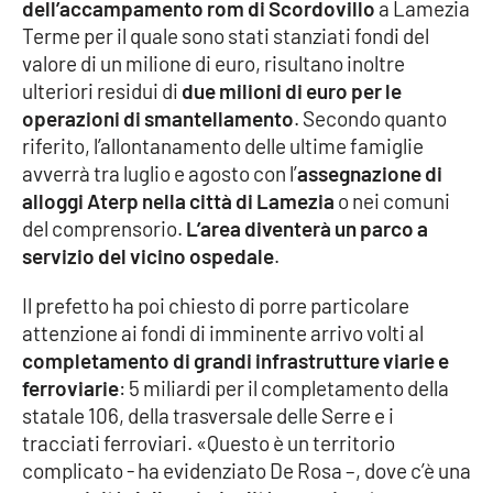
dell’accampamento rom di Scordovillo
a Lamezia
Terme per il quale sono stati stanziati fondi del
valore di un milione di euro, risultano inoltre
EDIZIONI
LOCALI
ulteriori residui di
due milioni di euro per le
operazioni di smantellamento
. Secondo quanto
Catanzaro
riferito, l’allontanamento delle ultime famiglie
avverrà tra luglio e agosto con l’
assegnazione di
Crotone
alloggi Aterp nella città di Lamezia
o nei comuni
del comprensorio.
L’area diventerà un parco a
Vibo Valentia
servizio del vicino ospedale
.
Reggio Calabria
Il prefetto ha poi chiesto di porre particolare
attenzione ai fondi di imminente arrivo volti al
Cosenza
completamento di grandi infrastrutture viarie e
ferroviarie
: 5 miliardi per il completamento della
Lamezia Terme
statale 106, della trasversale delle Serre e i
tracciati ferroviari. «Questo è un territorio
complicato - ha evidenziato De Rosa –, dove c’è una