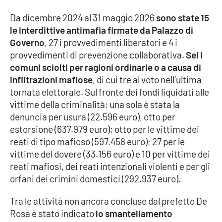
Parchi Marini Calabria
Da dicembre 2024 al 31 maggio 2026
sono state 15
le interdittive antimafia firmate da Palazzo di
Leggendo Alvaro insieme
Governo
, 27 i provvedimenti liberatori e 4 i
provvedimenti di prevenzione collaborativa.
Sei i
Imprese Di Calabria
comuni sciolti per ragioni ordinarie o a causa di
infiltrazioni mafiose
, di cui tre al voto nell’ultima
Le perfidie di Antonella Grippo
tornata elettorale. Sul fronte dei fondi liquidati alle
vittime della criminalità: una sola è stata la
Venti di comunicazione
denuncia per usura (22.596 euro), otto per
estorsione (637.979 euro); otto per le vittime dei
reati di tipo mafioso (597.458 euro); 27 per le
STREAMING
vittime del dovere (33.156 euro) e 10 per vittime dei
reati mafiosi, dei reati intenzionali violenti e per gli
LaC TV
orfani dei crimini domestici (292.937 euro).
LaC Network
Tra le attività non ancora concluse dal prefetto De
Rosa è stato indicato
lo smantellamento
LaC OnAir