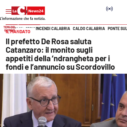
TEMI DEL
INCENDI CALABRIA
CALDO CALABRIA
PONTE SU
HOME PAGE
CRONACA
GIORNO
IL MANDATO
Vai
Il prefetto De Rosa saluta
SEZIONI
Catanzaro: il monito sugli
appetiti della ’ndrangheta per i
Cronaca
fondi e l’annuncio su Scordovillo
Politica
Attualità
Economia e lavoro
Italia Mondo