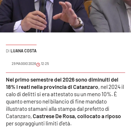
Sanità
Sport
Cultura
Podcast
LUANA COSTA
Meteo
29 MAGGIO 2026
12:25
Editoriali
Nel primo semestre del 2026 sono diminuiti del
18% i reati nella provincia di Catanzaro
, nel 2024 il
calo di delitti si era attestato su un meno 10%. È
quanto emerso nel bilancio di fine mandato
VIDEO
illustrato stamani alla stampa dal prefetto di
Ambiente
Catanzaro,
Castrese De Rosa, collocato a riposo
per sopraggiunti limiti d’età.
Cronaca