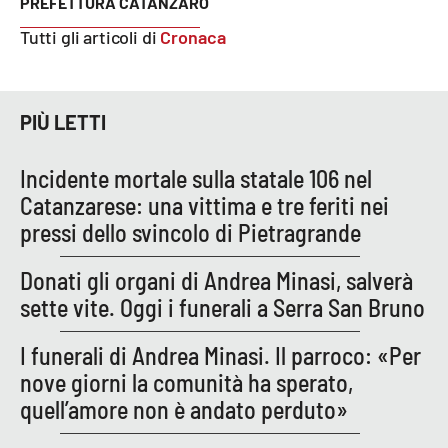
PREFETTURA CATANZARO
Lacplay.it
Tutti gli articoli di
Cronaca
Lactv.it
Laconair.it
PIÙ LETTI
Lacitymag.it
Incidente mortale sulla statale 106 nel
Catanzarese: una vittima e tre feriti nei
Lacapitalenews.it
pressi dello svincolo di Pietragrande
Ilreggino.it
Donati gli organi di Andrea Minasi, salverà
sette vite. Oggi i funerali a Serra San Bruno
Cosenzachannel.it
I funerali di Andrea Minasi. Il parroco: «Per
Ilvibonese.it
nove giorni la comunità ha sperato,
quell’amore non è andato perduto»
Catanzarochannel.it