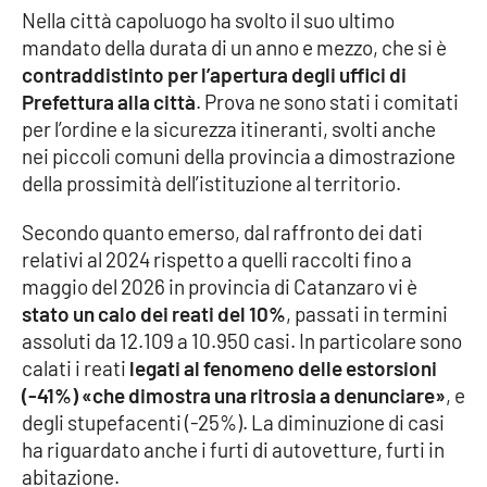
Nella città capoluogo ha svolto il suo ultimo
mandato della durata di un anno e mezzo, che si è
Cultura
contraddistinto per l’apertura degli uffici di
Prefettura alla città
. Prova ne sono stati i comitati
Economia e Lavoro
per l’ordine e la sicurezza itineranti, svolti anche
nei piccoli comuni della provincia a dimostrazione
Politica
della prossimità dell’istituzione al territorio.
Sanità
Secondo quanto emerso, dal raffronto dei dati
relativi al 2024 rispetto a quelli raccolti fino a
Società
maggio del 2026 in provincia di Catanzaro vi è
stato un calo dei reati del 10%
, passati in termini
Sport
assoluti da 12.109 a 10.950 casi. In particolare sono
calati i reati
legati al fenomeno delle estorsioni
(-41%) «che dimostra una ritrosia a denunciare»
, e
RUBRICHE
degli stupefacenti (-25%). La diminuzione di casi
ha riguardato anche i furti di autovetture, furti in
Good Morning Vietnam
abitazione.