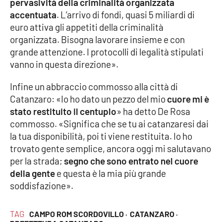
pervasività della criminalità organizzata
PROGETTI
SPECIALI
accentuata
. L’arrivo di fondi, quasi 5 miliardi di
Buona Sanità Calabria
euro attiva gli appetiti della criminalità
organizzata. Bisogna lavorare insieme e con
grande attenzione. I protocolli di legalità stipulati
LA
vanno in questa direzione».
CALABRIAVISIONE
Infine un abbraccio commosso alla città di
Destinazioni
Catanzaro: «Io ho dato un pezzo del mio
cuore mi è
stato restituito il centuplo
» ha detto De Rosa
Eventi
commosso. «Significa che se tu ai catanzaresi dai
la tua disponibilità, poi ti viene restituita. Io ho
Food
trovato gente semplice, ancora oggi mi salutavano
per la strada;
segno che sono entrato nel cuore
Storie
della gente
e questa è la mia più grande
soddisfazione».
LAC
NETWORK
TAG
CAMPO ROM SCORDOVILLO ·
CATANZARO ·